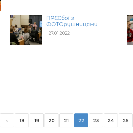
ПРЕСбої з
ФОТОрушницями
27.01.2022
‹
18
19
20
21
22
23
24
25