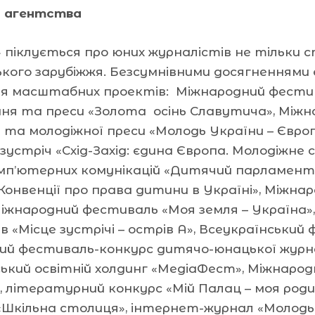
 агентства
піклується про юних журналістів не тільки ст
ького зарубіжжя. Безсумнівними досягненнями є
ія масштабних проектів: Міжнародний фестив
я та преси «Золота осінь Славутича», Міжна
й та молодіжної преси «Молодь України – Євро
зустріч «Схід-Захід: єдина Європа. Молодіжне
мп’ютерних комунікацій «Дитячий парламентс
 Конвенції про права дитини в Україні», Міжн
Міжнародний фестиваль «Моя земля – Україна»
в «Місце зустрічі – острів А», Всеукраїнськи
ий фестиваль-конкурс дитячо-юнацької журна
іський освітній холдинг «МедіаФест», Міжнар
, літературний конкурс «Мій Палац – моя роди
«Шкільна столиця», інтернет-журнал «Молодь 