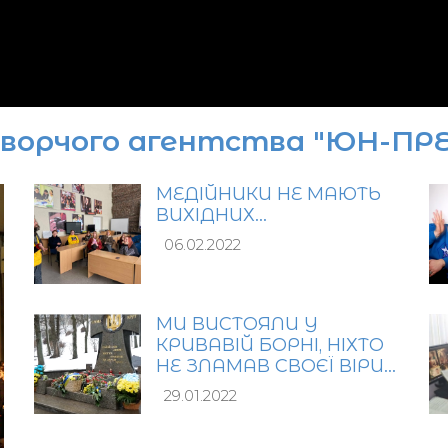
творчого агентства "ЮН-ПР
МЕДІЙНИКИ НЕ МАЮТЬ
ВИХІДНИХ…
06.02.2022
МИ ВИСТОЯЛИ У
КРИВАВІЙ БОРНІ, НІХТО
НЕ ЗЛАМАВ СВОЄЇ ВІРИ…
29.01.2022