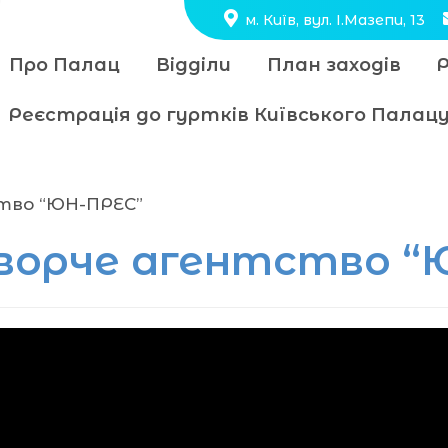
м. Київ, вул. І.Мазепи, 13
Про Палац
Відділи
План заходів
Реєстрація до гуртків Київського Пала
тво “ЮН-ПРЕС”
ворче агентство “