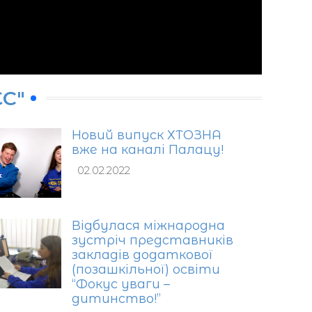
ЕС"
Новий випуск ХТОЗНА
вже на каналі Палацу!
02.02.2022
Відбулася міжнародна
зустріч представників
закладів додаткової
(позашкільної) освіти
“Фокус уваги –
дитинство!”