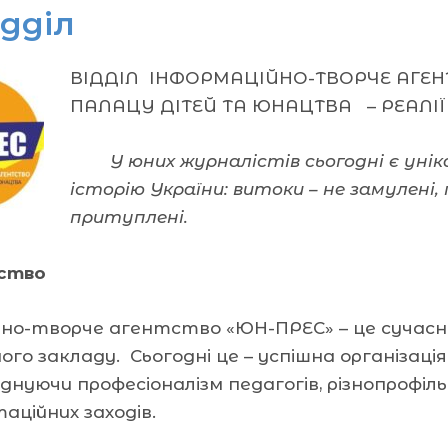
ідділ
ВІДДІЛ ІНФОРМАЦІЙНО-ТВОРЧЕ АГЕН
ПАЛАЦУ ДІТЕЙ ТА ЮНАЦТВА – РЕАЛІ
У
юних
журналістів сьогодні є уні
історію України: витоки – не замулені, 
притуплені.
ство
йно-творче агентство «ЮН-ПРЕС» – це сучасн
ого закладу. Сьогодні це – успішна організація
єднуючи професіоналізм педагогів, різнопрофі
аційних заходів.