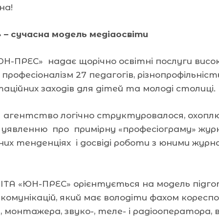
на!
 – сучасна модель медіаосвіти
ЮН-ПРЕС» надає щорічно освітні послуги високо
професіоналізм 27 педагогів, різнопрофільніс
аційних заходів для дітей та молоді столиці.
в агентство логічно структуровалося, охопл
 уявленню про примірну «професіограму» жур
их тенденціях і досвіді роботи з юними жур
ІТА «ЮН-ПРЕС» орієнтується на модель підгот
 комунікацій, який має володіти фахом корес
 монтажера, звуко-, теле- і радіооператора, 