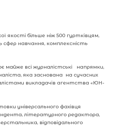
ї якості більше ніж 500 гуртківцям,
ть сфер навчання, комплексність
ює майже всі журналістські напрямки,
наліста, яка заснована на сучасних
налістами викладачів агентства «ЮН-
овки універсального фахівця
пондента, літературного редактора,
верстальника, відповідального