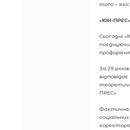
того – якіс
«ЮН-ПРЕС»
Сьогодні «
поєднуючи 
профорієнт
За 29 рокі
відповідає
теоретичн
ПРЕС» .
Фактично 
соціальних
коректора,