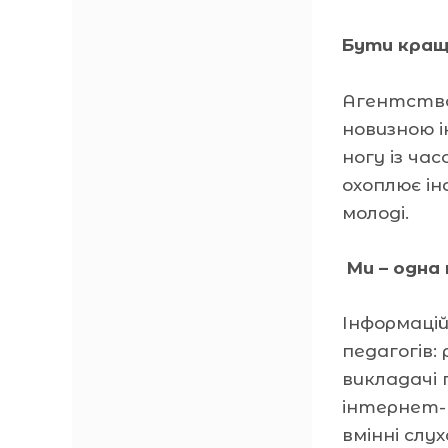
Бути кра
Агентство 
новизною і
ногу із ча
охоплює ін
молоді.
Ми – одна
Інформаці
педагогів:
викладачі 
інтернет-в
вмінні слу