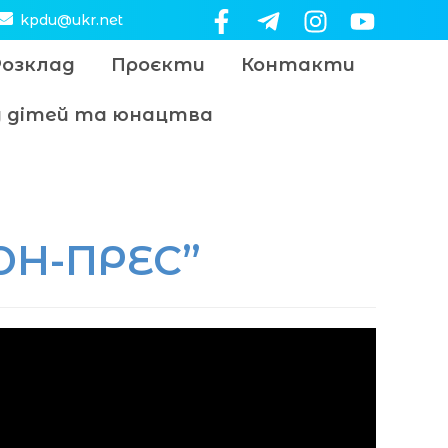
kpdu@ukr.net
Розклад
Проєкти
Контакти
цу дітей та юнацтва
ЮН-ПРЕС”