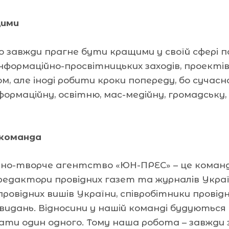
щими
завжди прагне бути кращими у своїй сфері по
нформаційно-просвітницьких заходів, проекті
сом, але іноді робити кроки попереду, бо сучас
формаційну, освітню, мас-медійну, громадську
 команда
йно-творче агентство «ЮН-ПРЕС» – це команда
 редактори провідних газет та журналів Украї
провідних вишів України, співробітники прові
идань. Відносини у нашій команді будуються н
хати один одного. Тому наша робота – завжди з