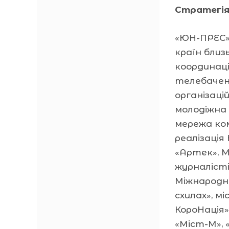
Стратегія
«ЮН-ПРЕС» 
країн близ
координац
телебаченн
організаці
молодіжна 
мережа ко
реалізація
«Артек», 
журналісті
Міжнародн
схилах», м
КороНація»
«Міст-М», 