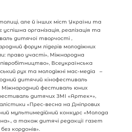
олиці, але й інших міст України та
 успішна організація, реалізація та
аль дитячої творчості ,
родний форум лідерів молодіжних
пи: право участі», Міжнародна
 співробітництво», Всеукраїнська
ький рух та молодіжні мас-медіа –
ародний дитячий кінофестиваль
, Міжнародний фестиваль юних
й фестиваль дитячих ЗМІ «Артек+»,
лістики «Прес-весна на Дніпрових
одний мультимедійний конкурс «Молода
на»., а також дитячі редакції газет
без кордонів».