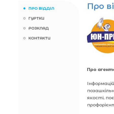
Про в
ПРО ВІДДІЛ
ГУРТКИ
РОЗКЛАД
КОНТАКТИ
Про агент
Інформаці
позашкільн
якості, по
профорієнт