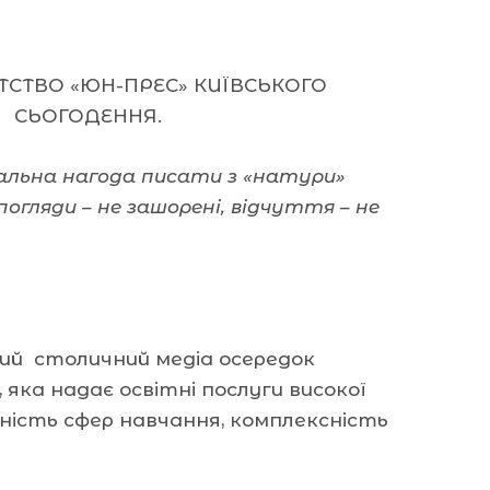
ТСТВО «ЮН-ПРЕС» КИЇВСЬКОГО
Ї СЬОГОДЕННЯ.
кальна нагода писати з «натури»
погляди – не зашорені, відчуття – не
ий столичний медіа осередок
, яка надає освітні послуги високої
льність сфер навчання, комплексність