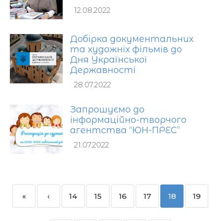
12.08.2022
Добірка документальних
та художніх фільмів до
Дня Української
Державності
28.07.2022
Запрошуємо до
інформаційно-творчого
агентства “ЮН-ПРЕС”
21.07.2022
«
‹
14
15
16
17
18
19