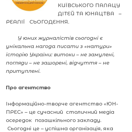
КИЇВСЬКОГО ПАЛАЦУ
ДІТЕЙ ТА ЮНАЦТВА –
РЕАЛІЇ СЬОГОДЕННЯ.
У
юних
журналістів сьогодні є
унікальна нагода писати з «натури»
історію України: витоки – не замулені,
погляди – не зашорені, відчуття – не
притуплені.
Про агентство
Інформаційно-творче агентство «ЮН-
ПРЕС» – це сучасний столичний медіа
осередок позашкільного закладу.
Сьогодні це – успішна організація, яка