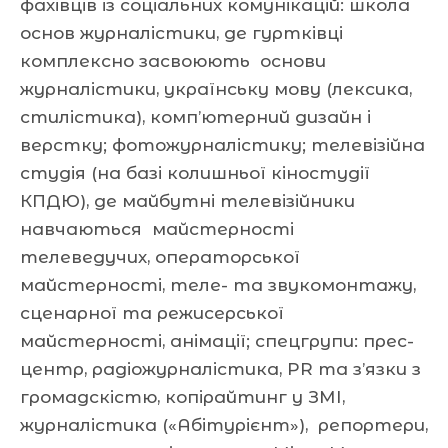
фахівців із соціальних комунікацій: школа
основ журналістики, де гуртківці
комплексно засвоюють основи
журналістики, українську мову (лексика,
стилістика), комп’ютерний дизайн і
верстку; фотожурналістику; телевізійна
студія (на базі колишньої кіностудії
КПДЮ), де майбутні телевізійники
навчаються майстерності
телеведучих, операторської
майстерності, теле- та звукомонтажу,
сценарної та режисерської
майстерності, анімації; спецгрупи: прес-
центр, радіожурналістика, PR та з’язки з
громадскістю, копірайтинг у ЗМІ,
журналістика («Абітурієнт»), репортери,