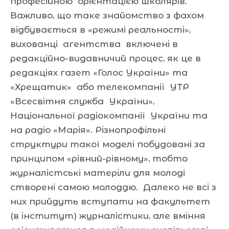
професійною орієнтацією школярів.
Важливо, що таке знайомство з фахом
відбувається в «режимі реальності»,
вихованці агентства включені в
редакційно-видавничий процес, як це в
редакціях газет «Голос України» та
«Хрещатик» або телекомпанії УТР
«Всесвітня служба України»,
Національної радіокомпанії України та
на радіо «Марія». Різнопрофільні
структури такої моделі побудовані за
принципом «рівний-рівному», тобто
журналістські матеріли для молоді
створені самою молоддю. Далеко не всі з
них прийдуть вступати на факультет
(в інститут) журналістики, але вміння