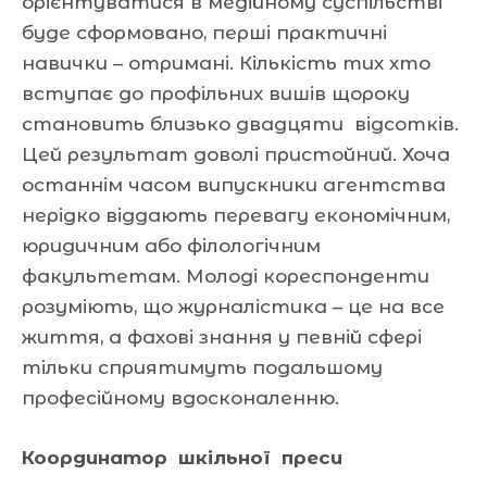
орієнтуватися в медійному суспільстві
буде сформовано, перші практичні
навички – отримані. Кількість тих хто
вступає до профільних вишів щороку
становить близько двадцяти відсотків.
Цей результат доволі пристойний. Хоча
останнім часом випускники агентства
нерідко віддають перевагу економічним,
юридичним або філологічним
факультетам. Молоді кореспонденти
розуміють, що журналістика – це на все
життя, а фахові знання у певній сфері
тільки сприятимуть подальшому
професійному вдосконаленню.
К
оординатор
шкільної
преси