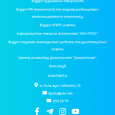
Відділ художньої творчості
Відділ PR-технологій та медіавиробництва і
кіноконцертного комплексу
Відділ STEM-освіти
Інформаційно-творче агентство “ЮН-ПРЕС”
Відділ науково-методичної роботи та дистанційної
освіти
Центр розвитку дошкільнят “Джерельце”
Яхт-клуб
КОНТАКТИ
м. Київ, вул. І.Мазепи, 13
kpdu@ukr.net
293 29 70