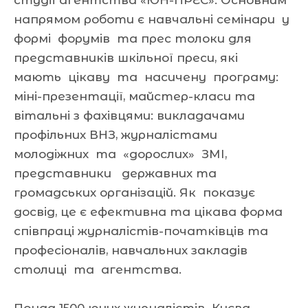
студії агентства «ЮН-ПРЕС». Основним
напрямом роботи є навчальні семінари у
формі форумів та прес толоки для
представників шкільної преси, які
мають цікаву та насичену програму:
міні-презентації, майстер-класи та
вітальні з фахівцями: викладачами
профільних ВНЗ, журналістами
молодіжних та «дорослих» ЗМІ,
представники державних та
громадських організацій. Як показує
досвід, це є ефективна та цікава форма
співпраці журналістів-початківців та
професіоналів, навчальних закладів
столиці та агентства.
Понад 1500 юних журналістів Києва