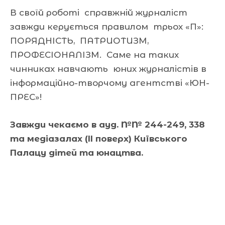
В своїй роботі справжній журналіст
завжди керується правилом трьох «П»:
ПОРЯДНІСТЬ, ПАТРИОТИЗМ,
ПРОФЕСІОНАЛІЗМ. Саме на таких
чинниках навчають юних журналістів в
інформаційно-творчому агентстві «ЮН-
ПРЕС»!
Завжди чекаємо в ауд. №№ 244-249, 338
та медіазалах (ІІ поверх) Київського
Палацу дітей та юнацтва.