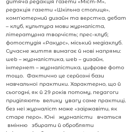
дитяча редакція газети «Міст-М»,
редакція газети «Шкільна столиця»,
комп’ютерний дизайн та верстка, дебат
– клуб, культура мови журналіста,
літературна творчість; прес-клуб;
фотостудія «Ракурс», міський медіаклуб.
Сучасне життя вимагає й нові напрями:
web – журналістика, web – дизайн,
інтернет – журналістика, цифрове фото
тощо. Фактично це серйозні бази
навчальної практики. Характерно, що й
сьогодні, як й 29 років потому, педагоги
приділяють велику увагу саме практиці,
без неї журналіст може «заіржавіти, як
старе перо». Юні журналісти вчаться
вмінню збирати й обробляти