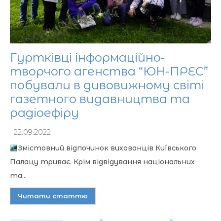
Гуртківці інформаційно-
творчого агенства “ЮН-ПРЕС”
побували в дивовижному світі
газетного видавництва та
радіоефіру
22.09.2022
Змістовний відпочинок вихованців Київського
Палацу триває. Крім відвідування національних
та...
Читати статтю