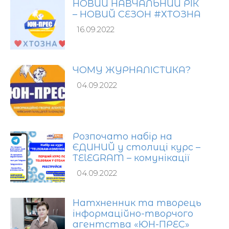
НОВИЙ НАВЧАЛЬНИЙ РІК
– НОВИЙ СЕЗОН #ХТОЗНА
16.09.2022
ЧОМУ ЖУРНАЛІСТИКА?
04.09.2022
Розпочато набір на
ЄДИНИЙ у столиці курс –
TЕlEGRAM – комунікації
04.09.2022
Натхненник та творець
інформаційно-творчого
агентства «ЮН-ПРЕС»