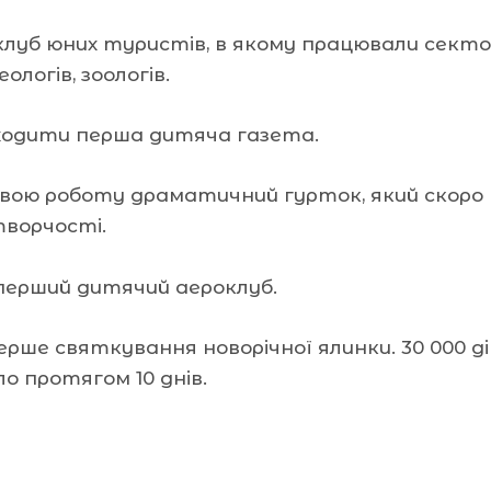
клуб юних туристів, в якому працювали сектори
ологів, зоологів.
ходити перша дитяча газета.
свою роботу драматичний гурток, який скор
творчості.
перший дитячий аероклуб.
рше святкування новорічної ялинки. 30 000 ді
о протягом 10 днів.