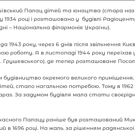
иївський Палац дітей та юнацтва (стара назв
у 1934 році і розташовано у будівлі Радіоцент
одні – Національна філармонія України).
да 1943 року, через 6 днів після звільнення Киє
вою роботу. А в листопаді 1944 року переїхав у
. Грушевського), де тепер розташоване Посол
м будівництво окремого великого приміщення,
дітей, стало нагальною потребою. Тому в 1962
араз. За задумом будівля мала стати своєрід
учасного Палацу раніше був розташований Микі
й в 1696 році. На жаль, за рішенням радянсько