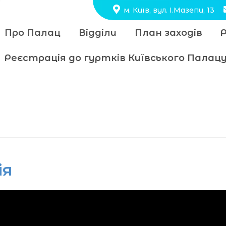
м. Київ, вул. І.Мазепи, 13
Про Палац
Відділи
План заходів
Реєстрація до гуртків Київського Пала
ія