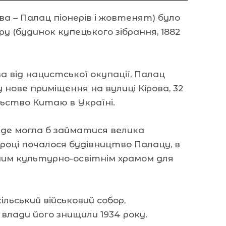
а – Палац піонерів і жовтенят) було
ру (будинок купецького зібрання, 1882
ва від нацистської окупації, Палац
 нове приміщення на вулиці Кірова, 32
ьство Китаю в Україні.
 де могла б займатися велика
 році почалося будівництво Палацу, в
ним культурно-освітнім храмом для
льський військовий собор,
ї влади його знищили 1934 року.