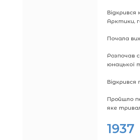
Відкрився 
Арктики, ге
Почала ви
Розпочав 
юнацької 
Відкрився 
Пройшло пе
яке тривал
1937