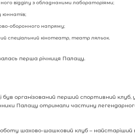
чного відділу з обладнаними лабораторіями;
у юннатів;
ково-оборонного напряму;
ий спеціальний кінотеатр, театр ляльок.
алась перша річниця Палацу.
 був організований перший спортивний клуб, у
рники Палацу отримали частину легендарног
оботу шахово-шашковий клуб – найстаріший в