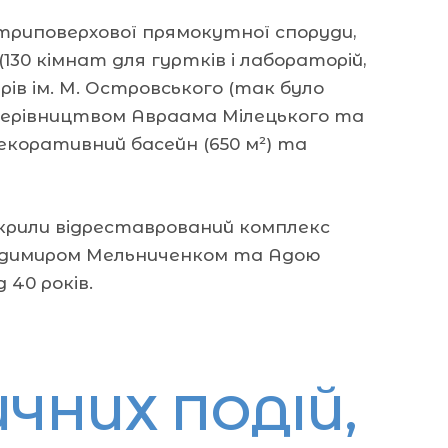
о триповерхової прямокутної споруди,
130 кімнат для гуртків і лабораторій,
рів ім. М. Островського (так було
 керівництвом Авраама Мілецького та
екоративний басейн (650 м²) та
дкрили відреставрований комплекс
олодимиром Мельниченком та Адою
 40 років.
ЧНИХ ПОДІЙ,