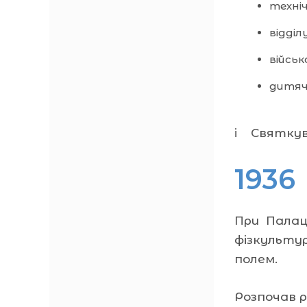
техні
відділ
війсь
дитяч
і Святкув
1936
При Палаці
фізкульту
полем.
Розпочав р