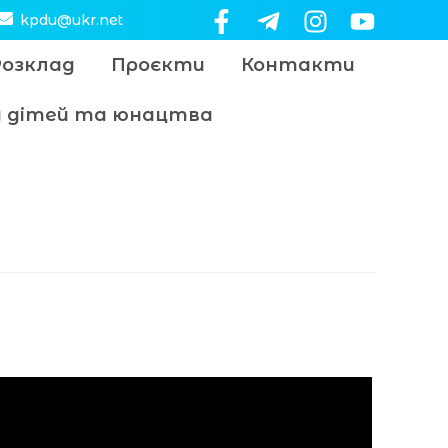
kpdu@ukr.net
Розклад
Проєкти
Контакти
цу дітей та юнацтва