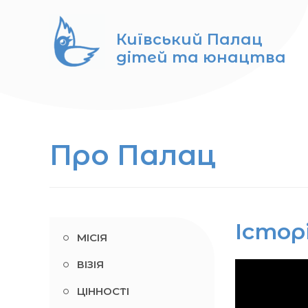
Перейти
до
Київський Палац
вмісту
дітей та юнацтва
Про Палац
Істор
МІСІЯ
ВІЗІЯ
ЦІННОСТІ