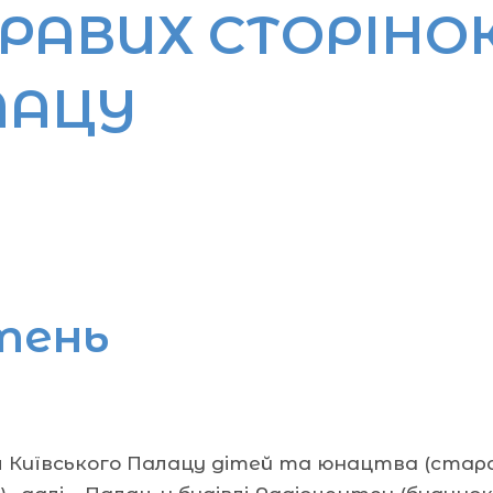
РАВИХ СТОРІНО
ЛАЦУ
тень
 Київського Палацу дітей та юнацтва (стара 