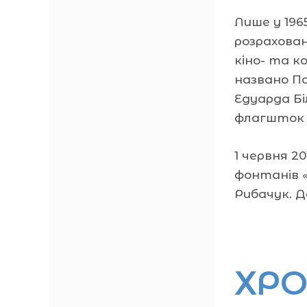
Лише у 196
розрахован
кіно- та к
названо П
Едуарда Бі
флагшток 
1 червня 2
фонтанів 
Рибачук. Д
ХРО