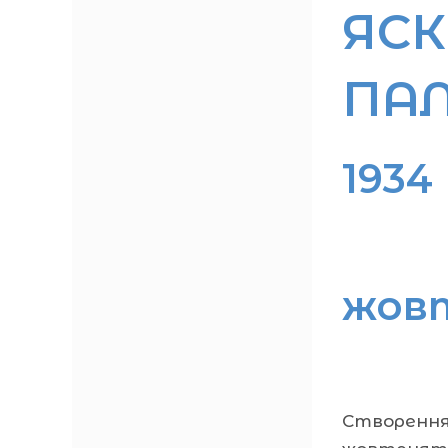
ЯСК
ПА
1934
жов
Створення