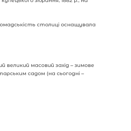
упецького зібрання, 1882 р., на
ромадськість столиці оснащувала
 великий масовий захід – зимове
арським садом (на сьогодні –