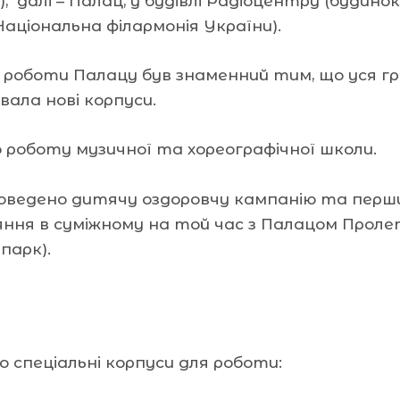
 далі – Палац, у будівлі Радіоцентру (будинок к
 Національна філармонія України).
к роботи Палацу був знаменний тим, що уся г
увала нові корпуси.
роботу музичної та хореографічної школи.
ведено дитячу оздоровчу кампанію та перший
ння в суміжному на той час з Палацом Пролет
парк).
 спеціальні корпуси для роботи: