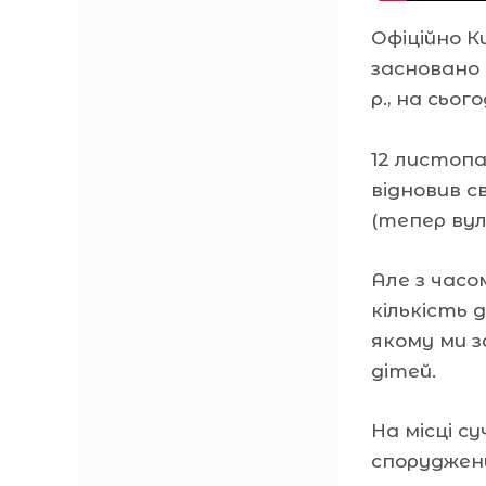
Офіційно К
засновано 
р., на сьог
12 листопа
відновив с
(тепер вул
Але з часо
кількість 
якому ми з
дітей.
На місці с
споруджени