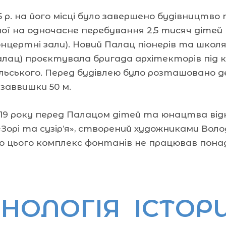
5 р. на його місці було завершено будівництв
ої на одночасне перебування 2,5 тисяч дітей (
онцертні зали). Новий Палац піонерів та школя
алац) проєктувала бригада архітекторів під
льського. Перед будівлею було розташовано д
заввишки 50 м.
019 року перед Палацом дітей та юнацтва ві
«Зорі та сузір’я», створений художниками В
о цього комплекс фонтанів не працював понад
НОЛОГІЯ ІСТОРИ