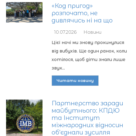
«Код пригод»
розпочато, не
дивлячись ні на що
10.07.2026
Новини
Цієї ночі ми знову прокинулися
від вибухів. Ще один ранок, коли
хотілося, щоб діти знали лише
звук...
Читати новину
Партнерство заради
майбутнього: КПДЮ
та Інститут
міжнародних відносин
об’єднали зусилля