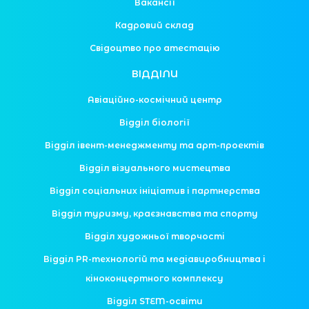
Вакансії
Кадровий склад
Свідоцтво про атестацію
ВІДДІЛИ
Авіаційно-космічний центр
Відділ біології
Відділ івент-менеджменту та арт-проектів
Відділ візуального мистецтва
Відділ соціальних ініціатив і партнерства
Відділ туризму, краєзнавства та спорту
Відділ художньої творчості
Відділ PR-технологій та медіавиробництва і
кіноконцертного комплексу
Відділ STEM-освіти