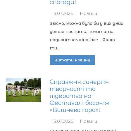
спогади!
13.07.2026
Новини
Звісно, можна було би у вихідний
довше поспати, почитати,
подивитись кіно, але… Якщо
ти...
Читати новину
Справжня синергія
творчості та
лідерства на
Фестивалі босоніж
«Вишнева гора»!
13.07.2026
Новини