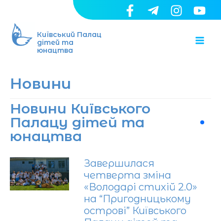
Перейти
до
Ma
вмісту
Київський Палац
дітей та
юнацтва
Me
Новини
Новини Київського
Палацу дітей та
юнацтва
Завершилася
четверта зміна
«Володарі стихій 2.0»
на “Пригодницькому
острові” Київського