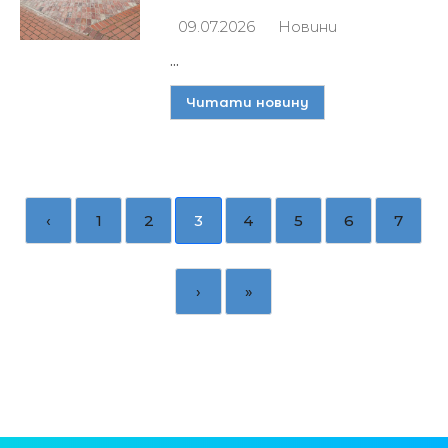
09.07.2026
Новини
...
Читати новину
‹
1
2
3
4
5
6
7
›
»