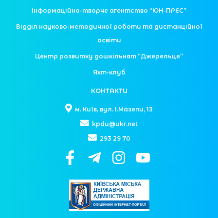
Інформаційно-творче агентство “ЮН-ПРЕС”
Відділ науково-методичної роботи та дистанційної
освіти
Центр розвитку дошкільнят “Джерельце”
Яхт-клуб
КОНТАКТИ
м. Київ, вул. І.Мазепи, 13
kpdu@ukr.net
293 29 70