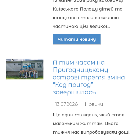
12 липня 2026 року вихованці
Київського Палацу дітей та
юнацтва стали важливою
частиною цієї великої...
Читати новину
А тим часом на
Пригодницькому
острові третя зміна
“Код пригод”
завершилась
13.07.2026
Новини
Ще один тиждень, який став
маленьким життям. Цього
тижня нас випробовували дощі.