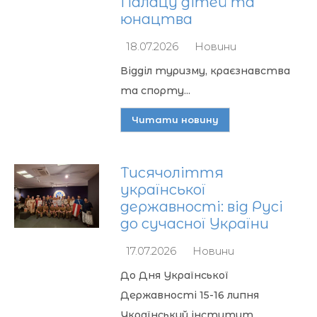
Палацу дітей та
юнацтва
18.07.2026
Новини
Відділ туризму, краєзнавства
та спорту...
Читати новину
Тисячоліття
української
державності: від Русі
до сучасної України
17.07.2026
Новини
До Дня Української
Державності 15-16 липня
Український інститут