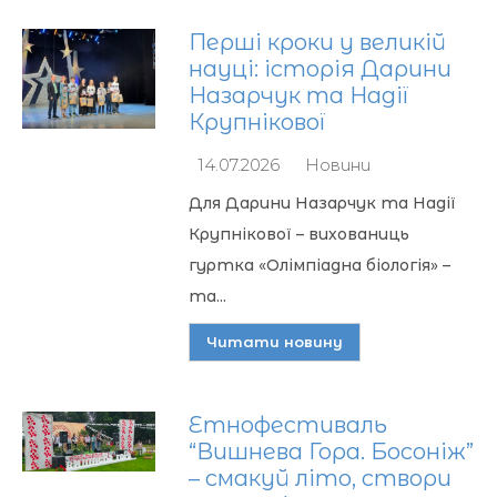
Перші кроки у великій
науці: історія Дарини
Назарчук та Надії
Крупнікової
14.07.2026
Новини
Для Дарини Назарчук та Надії
Крупнікової – вихованиць
гуртка «Олімпіадна біологія» –
та...
Читати новину
Етнофестиваль
“Вишнева Гора. Босоніж”
– смакуй літо, створи