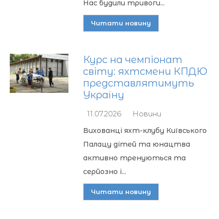
Нас будили тривоги...
Читати новину
Курс на чемпіонат
світу: яхтсмени КПДЮ
представлятимуть
Україну
11.07.2026
Новини
Вихованці яхт-клубу Київського
Палацу дітей та юнацтва
активно тренуються та
серйозно і...
Читати новину