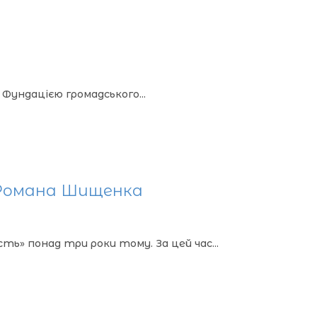
 Фундацією громадського...
я Романа Шищенка
» понад три роки тому. За цей час...