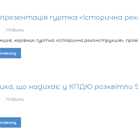
 презентація гуртка «Історична ре
Новини
нцев, керівник гуртка «Історична реконструкція», прові
новину
ка, що надихає: у КПДЮ розквітли 9
Новини
новину