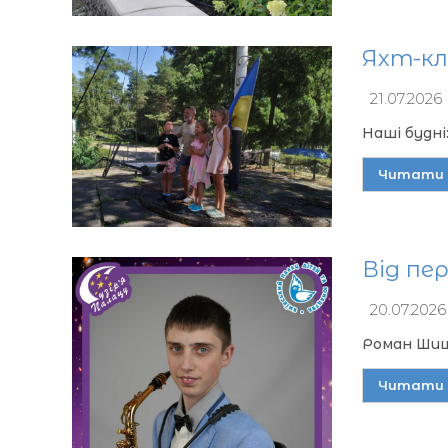
Яхт-кл
21.07.2026
Наші будні
Читати 
Від пе
20.07.2026
Роман Шищ
Читати 