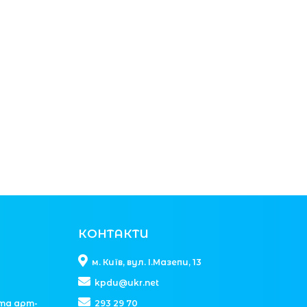
КОНТАКТИ
м. Київ, вул. І.Мазепи, 13
kpdu@ukr.net
та арт-
293 29 70