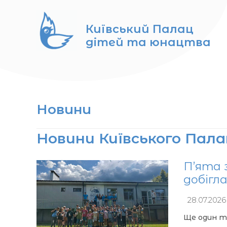
Перейти
до
Київський Палац
вмісту
дітей та юнацтва
Новини
Новини Київського Пал
П’ята 
добігла
28.07.2026
Ще один ти