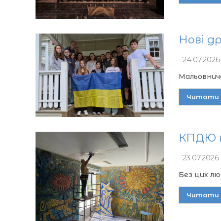
Нові др
24.07.2026
Мальовнича
Читати 
КПДЮ г
23.07.2026
Без цих лю
Читати 