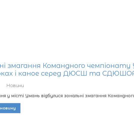
ні змагання Командного чемпіонату 
ках і каное серед ДЮСШ та СДЮШО
Новини
ипня у місті Умань відбулися зональні змагання Командног
новину