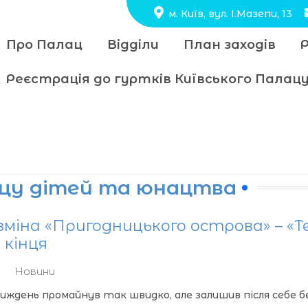
м. Київ, вул. І.Мазепи, 13
Про Палац
Відділи
План заходів
Реєстрація до гуртків Київського Пала
ацу дітей та юнацтва
зміна «Пригодницького острова» – «
 кінця
Новини
ждень промайнув так швидко, але залишив після себе безлі