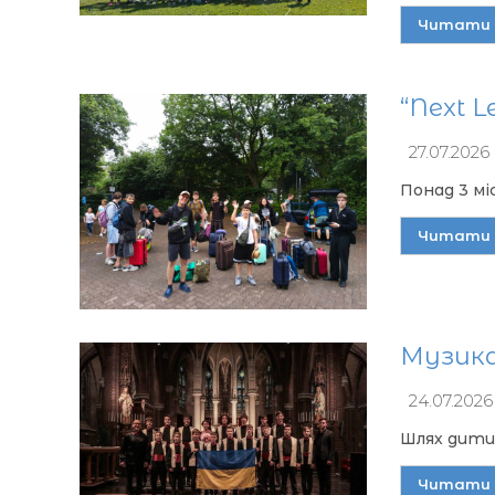
Читати 
“Next L
27.07.2026
​Понад 3 м
Читати 
Музика
24.07.2026
Шлях дитин
Читати 