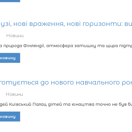
узі, нові враження, нові горизонти: 
Новини
 природа Фінляндії, атмосфера затишку та щира підтрим
новину
отується до нового навчального ро
Новини
дей Київський Палац дітей та юнацтва точно не був би 
новину