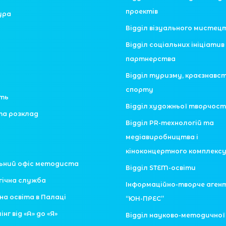
проектів
ура
Відділ візуального мистец
Відділ соціальних ініціатив 
партнерства
Відділ туризму, краєзнавс
спорту
сть
Відділ художньої творчост
та розклад
Відділ PR-технологій та
медіавиробництва і
кіноконцертного комплекс
ьний офіс методиста
Відділ STEM-освіти
гічна служба
Інформаційно-творче аген
на освіта в Палаці
“ЮН-ПРЕС”
нг від «А» до «Я»
Відділ науково-методично