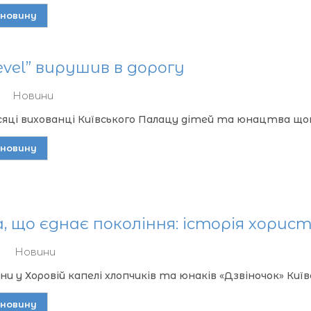
новину
evel” вирушив в дорогу
Новини
ісяці вихованці Київського Палацу дітей та юнацтва щот
новину
, що єднає покоління: історія хорист
Новини
и у Хоровій капелі хлопчиків та юнаків «Дзвіночок» Киї
новину