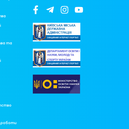
тва
і
тва та
і
у
тство
ї роботи