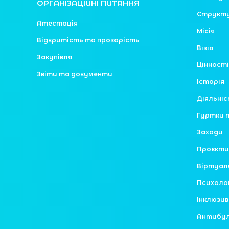
ОРГАНІЗАЦІЙНІ ПИТАННЯ
Структ
Атестація
Місія
Відкритість та прозорість
Візія
Закупівля
Цінності
Звіти та документи
Історія
Діяльні
Гуртки 
Заходи
Проєкти
Віртуал
Психоло
Інклюзив
Антибулі