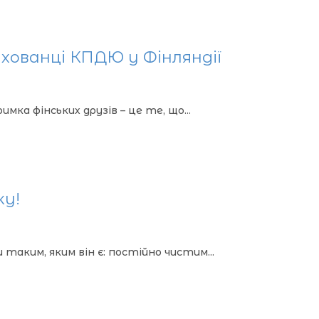
вихованці КПДЮ у Фінляндії
ка фінських друзів – це те, що...
ку!
таким, яким він є: постійно чистим...