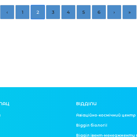
‹
1
2
3
4
5
6
›
»
ЛАЦ
ВІДДІЛИ
я
Авіаційно-космічний центр
Відділ біології
Відділ івент-менеджменту 