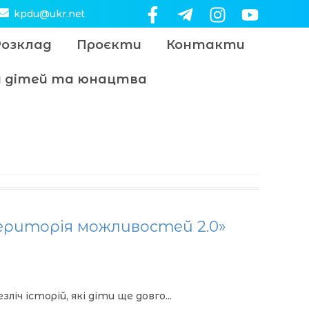
kpdu@ukr.net
Розклад
Проєкти
Контакти
цу дітей та юнацтва
Територія можливостей 2.0»
ч історій, які діти ще довго...