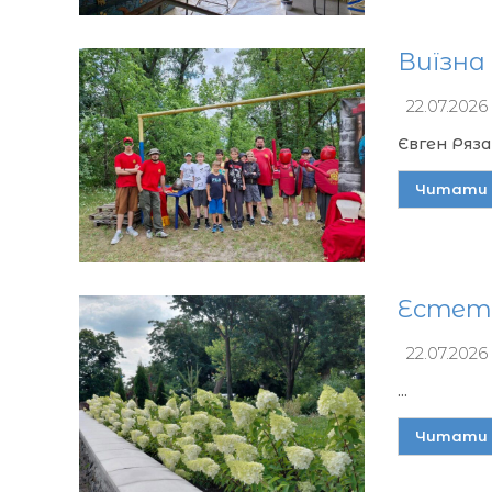
Виїзна
22.07.2026
Євген Ряза
Читати 
Естети
22.07.2026
...
Читати 