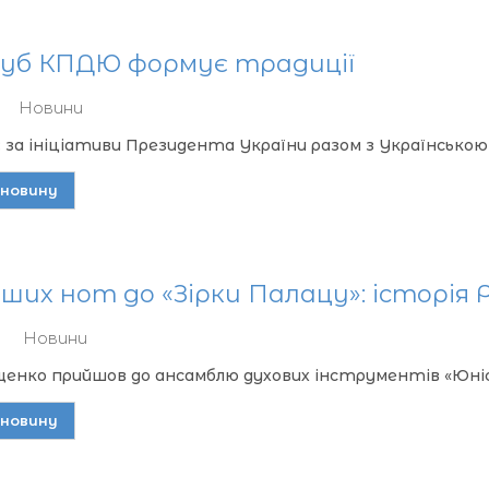
уб КПДЮ формує традиції
Новини
: за ініціативи Президента України разом з Українською
новину
рших нот до «Зірки Палацу»: історі
Новини
енко прийшов до ансамблю духових інструментів «Юність
новину