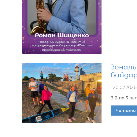
Зональ
байдар
20.07.2026
З 2 по 5 л
Читати 