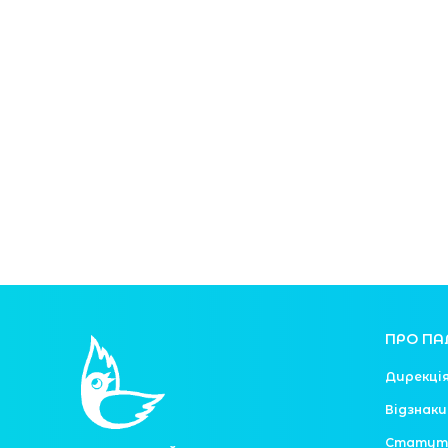
ПРО ПА
Дирекці
Відзнаки
Статут