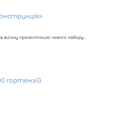
конструкція»
в виїзну презентацію нового набору...
0 гортензій