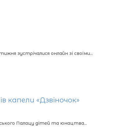
ижня зустрічалися онлайн зі своїми...
ів капели «Дзвіночок»
вського Палацу дітей та юнацтва...