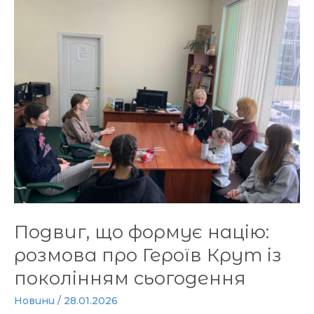
що
формує
націю:
розмова
про
Героїв
Крут
із
поколінням
сьогодення
Подвиг, що формує націю:
розмова про Героїв Крут із
поколінням сьогодення
Новини
/
28.01.2026