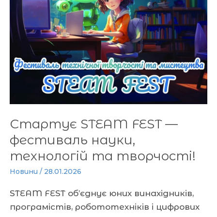
—
фестиваль
науки,
технологій
та
творчості!
Стартує STEAM FEST —
фестиваль науки,
технологій та творчості!
Новини
/
28.01.2026
STEAM FEST об’єднує юних винахідників,
програмістів, робототехніків і цифрових