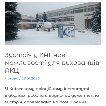
Зустріч
у
КАІ:
нові
можливості
для
вихованців
АКЦ
Зустріч у КАІ: нові
можливості для вихованців
АКЦ
Новини
/
28.01.2026
У Київському авіаційному інституті
відбулася робоча й водночас дуже тепла
зустріч, спрямована на розширення