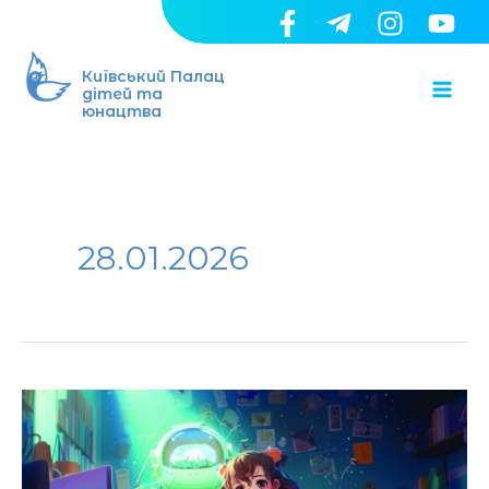
Перейти
до
Ma
вмісту
Київський Палац
дітей та
юнацтва
Me
28.01.2026
Стартує
STEAM
FEST