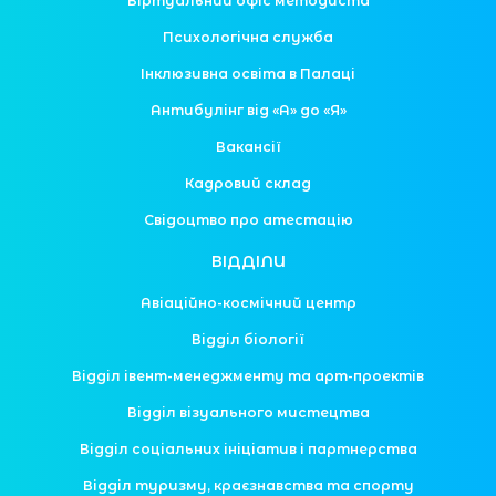
Віртуальний офіс методиста
Психологічна служба
Інклюзивна освіта в Палаці
Антибулінг від «А» до «Я»
Вакансії
Кадровий склад
Свідоцтво про атестацію
ВІДДІЛИ
Авіаційно-космічний центр
Відділ біології
Відділ івент-менеджменту та арт-проектів
Відділ візуального мистецтва
Відділ соціальних ініціатив і партнерства
Відділ туризму, краєзнавства та спорту