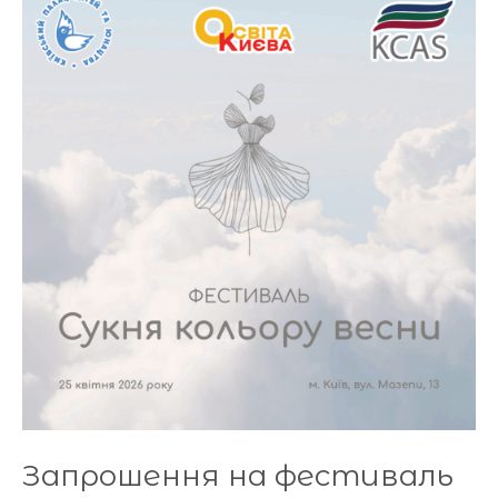
на
фестиваль
“Сукня
кольору
весни”
Запрошення на фестиваль