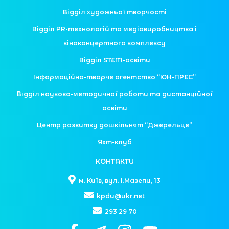
Відділ художньої творчості
Відділ PR-технологій та медіавиробництва і
кіноконцертного комплексу
Відділ STEM-освіти
Інформаційно-творче агентство “ЮН-ПРЕС”
Відділ науково-методичної роботи та дистанційної
освіти
Центр розвитку дошкільнят “Джерельце”
Яхт-клуб
КОНТАКТИ
м. Київ, вул. І.Мазепи, 13
kpdu@ukr.net
293 29 70