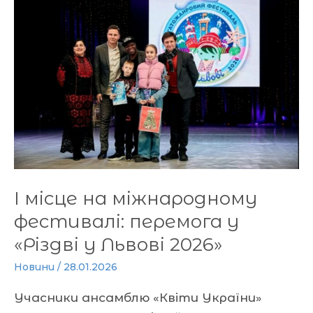
місце
на
міжнародному
фестивалі:
перемога
у
«Різдві
у
Львові
2026»
І місце на міжнародному
фестивалі: перемога у
«Різдві у Львові 2026»
Новини
/
28.01.2026
Учасники ансамблю «Квіти України»