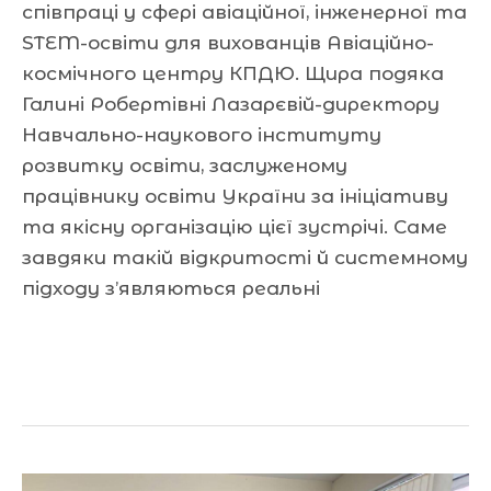
співпраці у сфері авіаційної, інженерної та
STEM-освіти для вихованців Авіаційно-
космічного центру КПДЮ. Щира подяка
Галині Робертівні Лазарєвій-директору
Навчально-наукового інституту
розвитку освіти, заслуженому
працівнику освіти України за ініціативу
та якісну організацію цієї зустрічі. Саме
завдяки такій відкритості й системному
підходу з’являються реальні
Читати далі »
Подвиг,