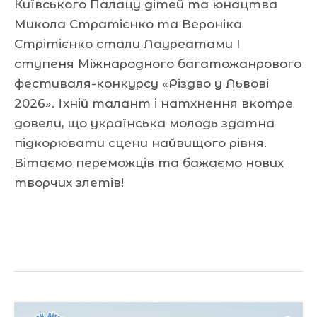
Київського Палацу дітей та юнацтва
Микола Стратієнко та Вероніка
Стрітієнко стали Лауреатами І
ступеня Міжнародного багатожанрового
фестиваля-конкурсу «Різдво у Львові
2026». Їхній талант і натхнення вкотре
довели, що українська молодь здатна
підкорювати сцени найвищого рівня.
Вітаємо переможців та бажаємо нових
творчих злетів!
Читати далі »
Запрошення