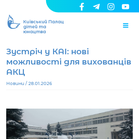
Перейти
до
Ma
вмісту
Київський Палац
дітей та
юнацтва
Me
Зустріч у КАІ: нові
можливості для вихованців
АКЦ
Новини
/
28.01.2026