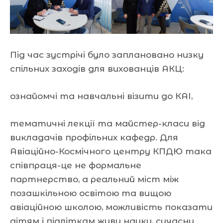
Під час зустрічі було заплановано низку
спільних заходів для вихованців АКЦ:
ознайомчі та навчальні візити до КАІ,
тематичні лекції та майстер-класи від
викладачів профільних кафедр. Для
Авіаційно-Космічного центру КПДЮ така
співпраця-це не формальне
партнерство, а реальний міст між
позашкільною освітою та вищою
авіаційною школою, можливість показати
дітям і підліткам живу науку, сучасну