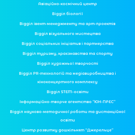
Авіаційно-космічний центр
Відділ біології
Відділ івент-менеджменту та арт-проектів
Відділ візуального мистецтва
Відділ соціальних ініціатив і партнерства
Відділ туризму, краєзнавства та спорту
Відділ художньої творчості
Відділ PR-технологій та медіавиробництва і
кіноконцертного комплексу
Відділ STEM-освіти
Інформаційно-творче агентство “ЮН-ПРЕС”
Відділ науково-методичної роботи та дистанційної
освіти
Центр розвитку дошкільнят “Джерельце”