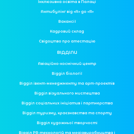
Інклюзивна освіта в Палаці
Антибулінг від «А» до «Я»
Вакансії
Кадровий склад
Свідоцтво про атестацію
ВІДДІЛИ
Авіаційно-космічний центр
Відділ біології
Відділ івент-менеджменту та арт-проектів
Відділ візуального мистецтва
Відділ соціальних ініціатив і партнерства
Відділ туризму, краєзнавства та спорту
Відділ художньої творчості
Відділ PR-технологій та медіавиробництва і