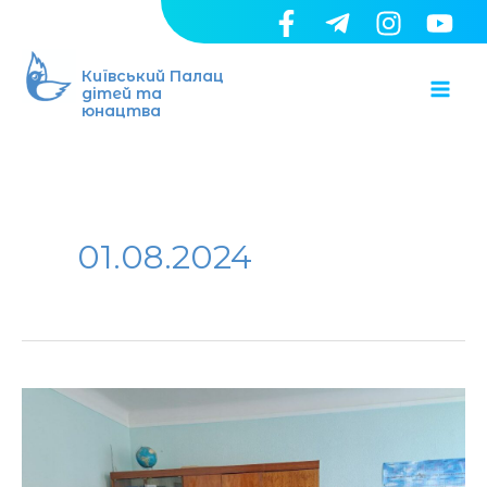
Перейти
до
Ma
вмісту
Київський Палац
дітей та
юнацтва
Me
01.08.2024
Новий
рівень
освітньої