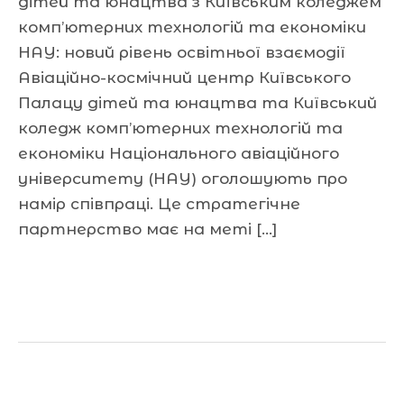
дітей та юнацтва з Київським коледжем
комп’ютерних технологій та економіки
НАУ: новий рівень освітньої взаємодії
Авіаційно-космічний центр Київського
Палацу дітей та юнацтва та Київський
коледж комп’ютерних технологій та
економіки Національного авіаційного
університету (НАУ) оголошують про
намір співпраці. Це стратегічне
партнерство має на меті […]
Читати далі »