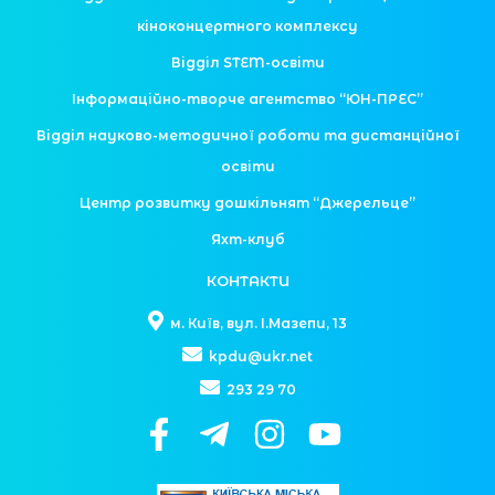
кіноконцертного комплексу
Відділ STEM-освіти
Інформаційно-творче агентство “ЮН-ПРЕС”
Відділ науково-методичної роботи та дистанційної
освіти
Центр розвитку дошкільнят “Джерельце”
Яхт-клуб
КОНТАКТИ
м. Київ, вул. І.Мазепи, 13
kpdu@ukr.net
293 29 70