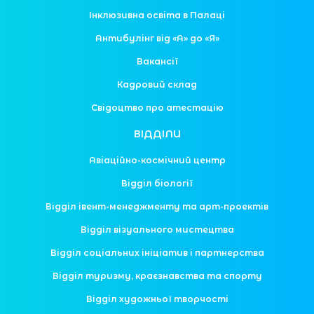
Інклюзивна освіта в Палаці
Антибулінг від «А» до «Я»
Вакансії
Кадровий склад
Свідоцтво про атестацію
ВІДДІЛИ
Авіаційно-космічний центр
Відділ біології
Відділ івент-менеджменту та арт-проектів
Відділ візуального мистецтва
Відділ соціальних ініціатив і партнерства
Відділ туризму, краєзнавства та спорту
Відділ художньої творчості