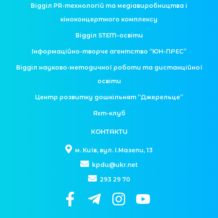
Відділ PR-технологій та медіавиробництва і
кіноконцертного комплексу
Відділ STEM-освіти
Інформаційно-творче агентство “ЮН-ПРЕС”
Відділ науково-методичної роботи та дистанційної
освіти
Центр розвитку дошкільнят “Джерельце”
Яхт-клуб
КОНТАКТИ
м. Київ, вул. І.Мазепи, 13
kpdu@ukr.net
293 29 70