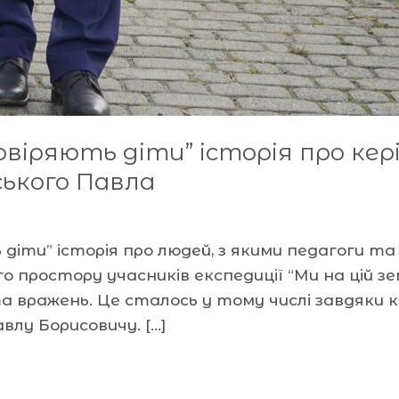
овіряють діти” історія про кер
ського Павла
ь діти” історія про людей, з якими педагоги
о простору учасників експедиції “Ми на цій зе
та вражень. Це сталось у тому числі завдяки
влу Борисовичу. […]