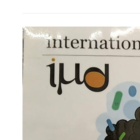
Долучайтеся
до
роботи
мікробіологічного
гуртка