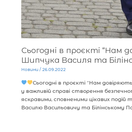
Сьогодні в проєкті “Нам д
Шипчука Василя та Білін
Новини
/
26.09.2022
Сьогодні в проєкті “Нам довіряют
у важливій справі створення безпечног
яскравими, сповненими цікавих подій 
Василю Васильовичу та Білінському Па
Читати далі »