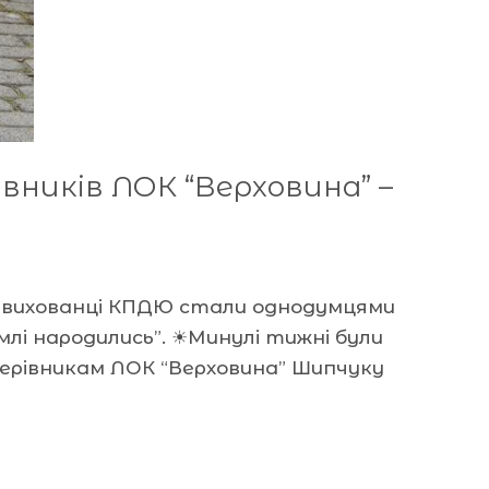
івників ЛОК “Верховина” –
 та вихованці КПДЮ стали однодумцями
млі народились”. ☀Минулі тижні були
 керівникам ЛОК “Верховина” Шипчуку