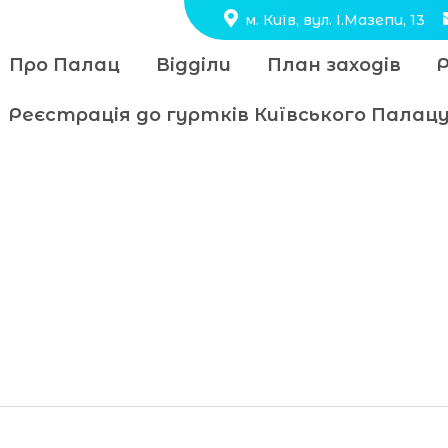
м. Київ, вул. І.Мазепи, 13
Про Палац
Відділи
План заходів
Реєстрація до гуртків Київського Пала