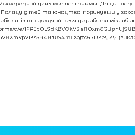
іжнародний день мікроорганізмів. До цієї події
о Палацу дітей та юнацтва, поринувши у захо
обіологів та долучайтеся до роботи мікробіо
m/forms/d/e/1FAIpQLSdKBVQkVSisNQxmEGUpnUjS
GVHXmVpv1Ks5A4BfwS4mLXojzc67DZeYZY (виклад