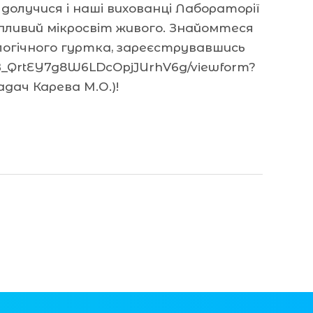
 долучися і наші вихованці Лабораторії
пливий мікросвіт живого. Знайомтеся
логічного гуртка, зареєструвавшись
UB_QrtEY7g8W6LDcOpjJUrhV6g/viewform?
ач Карева М.О.)!