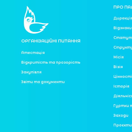
ПРО ПА
Дирекці
Відзнаки
Статут
ОРГАНІЗАЦІЙНІ ПИТАННЯ
Структ
Атестація
Місія
Відкритість та прозорість
Візія
Закупівля
Цінності
Звіти та документи
Історія
Діяльні
Гуртки 
Заходи
Проєкти