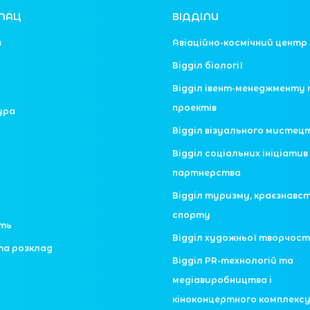
ЛАЦ
ВІДДІЛИ
я
Авіаційно-космічний центр
Відділ біології
Відділ івент-менеджменту 
проектів
ура
Відділ візуального мистец
Відділ соціальних ініціатив 
партнерства
Відділ туризму, краєзнавс
спорту
сть
Відділ художньої творчост
та розклад
Відділ PR-технологій та
медіавиробництва і
кіноконцертного комплекс