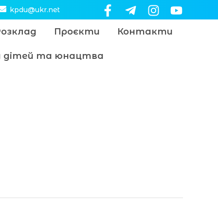
kpdu@ukr.net
Розклад
Проєкти
Контакти
цу дітей та юнацтва