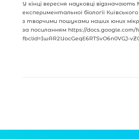
У кінці вересня науковці відзначають М
експериментальної біології Київськог
з творчими пошуками наших юних мікр
за посиланням https://docs.google.co
fbclid=IwAR2UocGeqE6RTSvO6n0VGJ-vZ
Читати далі »