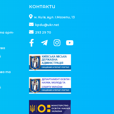
КОНТАКТИ
м. Київ, вул. І.Мазепи, 13
kpdu@ukr.net
та арт-
293 29 70
тва
і
тва та
і
у