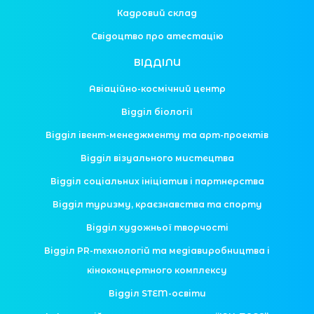
Кадровий склад
Свідоцтво про атестацію
ВІДДІЛИ
Авіаційно-космічний центр
Відділ біології
Відділ івент-менеджменту та арт-проектів
Відділ візуального мистецтва
Відділ соціальних ініціатив і партнерства
Відділ туризму, краєзнавства та спорту
Відділ художньої творчості
Відділ PR-технологій та медіавиробництва і
кіноконцертного комплексу
Відділ STEM-освіти