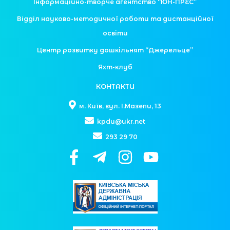
Інформаційно-творче агентство “ЮН-ПРЕС”
Відділ науково-методичної роботи та дистанційної
освіти
Центр розвитку дошкільнят “Джерельце”
Яхт-клуб
КОНТАКТИ
м. Київ, вул. І.Мазепи, 13
kpdu@ukr.net
293 29 70