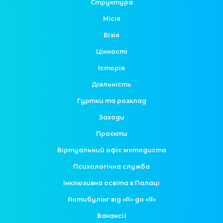
Структура
Місія
Візія
Цінності
Історія
Діяльність
Гуртки та розклад
Заходи
Проєкти
Віртуальний офіс методиста
Психологічна служба
Інклюзивна освіта в Палаці
Антибулінг від «А» до «Я»
Вакансії