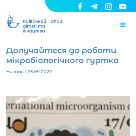
Перейти
до
Ma
вмісту
Київський Палац
дітей та
юнацтва
Me
Долучайтеся до роботи
мікробіологічного гуртка
Новини
/
26.09.2022