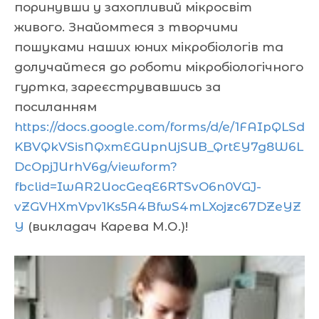
поринувши у захопливий мікросвіт
живого. Знайомтеся з творчими
пошуками наших юних мікробіологів та
долучайтеся до роботи мікробіологічного
гуртка, зареєструвавшись за
посиланням
https://docs.google.com/forms/d/e/1FAIpQLSd
KBVQkVSisNQxmEGUpnUjSUB_QrtEY7g8W6L
DcOpjJUrhV6g/viewform?
fbclid=IwAR2UocGeqE6RTSvO6n0VGJ-
vZGVHXmVpv1Ks5A4BfwS4mLXojzc67DZeYZ
Y
(викладач Карева М.О.)!