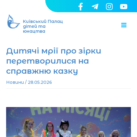
Перейти
до
Ma
вмісту
Київський Палац
дітей та
юнацтва
Me
Дитячі мрії про зірки
перетворилися на
справжню казку
Новини
/
28.05.2026