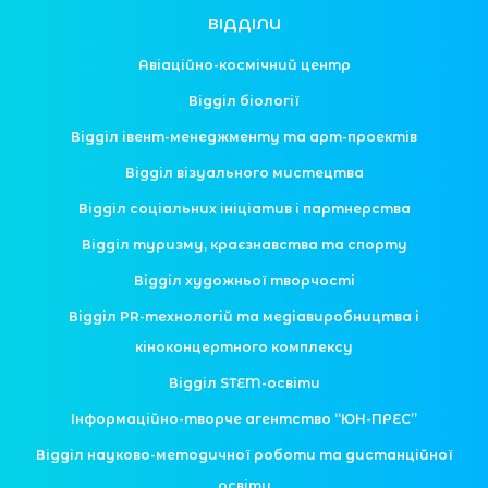
ВІДДІЛИ
Авіаційно-космічний центр
Відділ біології
Відділ івент-менеджменту та арт-проектів
Відділ візуального мистецтва
Відділ соціальних ініціатив і партнерства
Відділ туризму, краєзнавства та спорту
Відділ художньої творчості
Відділ PR-технологій та медіавиробництва і
кіноконцертного комплексу
Відділ STEM-освіти
Інформаційно-творче агентство “ЮН-ПРЕС”
Відділ науково-методичної роботи та дистанційної
освіти