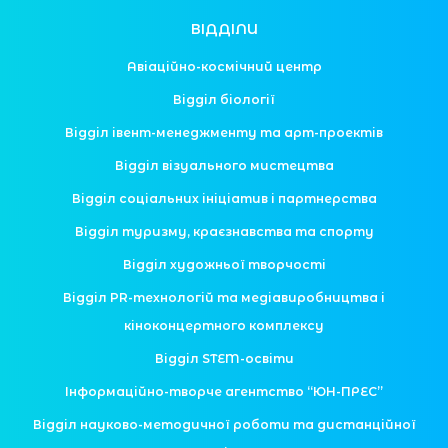
ВІДДІЛИ
Авіаційно-космічний центр
Відділ біології
Відділ івент-менеджменту та арт-проектів
Відділ візуального мистецтва
Відділ соціальних ініціатив і партнерства
Відділ туризму, краєзнавства та спорту
Відділ художньої творчості
Відділ PR-технологій та медіавиробництва і
кіноконцертного комплексу
Відділ STEM-освіти
Інформаційно-творче агентство “ЮН-ПРЕС”
Відділ науково-методичної роботи та дистанційної