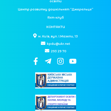
освіти
Центр розвитку дошкільнят “Джерельце”
Яхт-клуб
КОНТАКТИ
м. Київ, вул. І.Мазепи, 13
kpdu@ukr.net
293 29 70