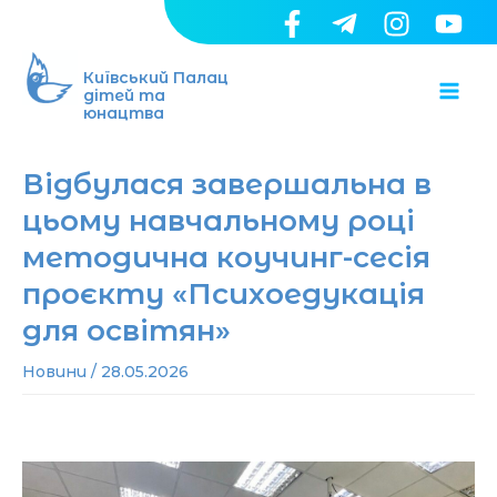
Перейти
до
Ma
вмісту
Київський Палац
дітей та
юнацтва
Me
Відбулася завершальна в
цьому навчальному році
методична коучинг-сесія
проєкту «Психоедукація
для освітян»
Новини
/
28.05.2026