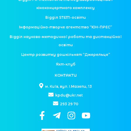
кіноконцертного комплексу
Відділ STEM-освіти
Інформаційно-творче агентство “ЮН-ПРЕС”
Відділ науково-методичної роботи та дистанційної
освіти
Центр розвитку дошкільнят “Джерельце”
Яхт-клуб
КОНТАКТИ
м. Київ, вул. І.Мазепи, 13
kpdu@ukr.net
293 29 70