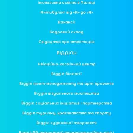
Інклюзивна освіта в Палаці
Антибулінг від «А» до «Я»
Вакансії
Кадровий склад
Свідоцтво про атестацію
ВІДДІЛИ
Авіаційно-космічний центр
Відділ біології
Відділ івент-менеджменту та арт-проектів
Відділ візуального мистецтва
Відділ соціальних ініціатив і партнерства
Відділ туризму, краєзнавства та спорту
Відділ художньої творчості
Відділ PR-технологій та медіавиробництва і