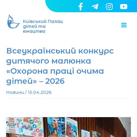
Перейти
до
Ma
вмісту
Київський Палац
дітей та
юнацтва
Me
Всеукраїнський конкурс
дитячого малюнка
«Охорона праці очима
дітей» – 2026
Новини
/
15.04.2026