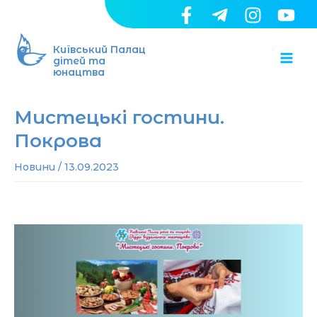
Перейти
до
Ma
вмісту
Київський Палац
дітей та
юнацтва
Me
Мистецькі гостини.
Покрова
Новини
/
13.09.2023