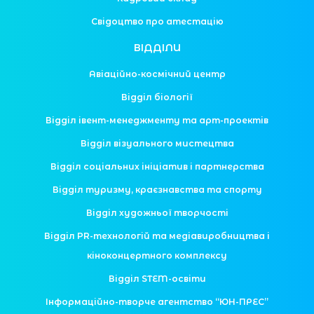
Свідоцтво про атестацію
ВІДДІЛИ
Авіаційно-космічний центр
Відділ біології
Відділ івент-менеджменту та арт-проектів
Відділ візуального мистецтва
Відділ соціальних ініціатив і партнерства
Відділ туризму, краєзнавства та спорту
Відділ художньої творчості
Відділ PR-технологій та медіавиробництва і
кіноконцертного комплексу
Відділ STEM-освіти
Інформаційно-творче агентство “ЮН-ПРЕС”