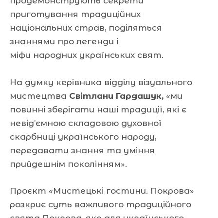
продемонструють секрети
приготування традиційних
національних страв, поділяться
знаннями про легенди і
міфи народних українських свят.
На думку керівника відділу візуального
мистецтва
Світлани Гардашук,
«ми
повинні зберігати наші традиції, які є
невід’ємною складовою духовної
скарбниці українського народу,
передавати знання та уміння
прийдешнім поколінням».
Проєкт «Мистецькі гостини. Покрова»
розкриє суть важливого традиційного
свята Покрова, яке для українського