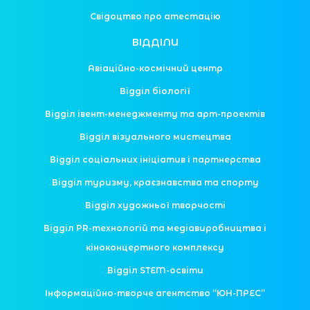
Свідоцтво про атестацію
ВІДДІЛИ
Авіаційно-космічний центр
Відділ біології
Відділ івент-менеджменту та арт-проектів
Відділ візуального мистецтва
Відділ соціальних ініціатив і партнерства
Відділ туризму, краєзнавства та спорту
Відділ художньої творчості
Відділ PR-технологій та медіавиробництва і
кіноконцертного комплексу
Відділ STEM-освіти
Інформаційно-творче агентство “ЮН-ПРЕС”