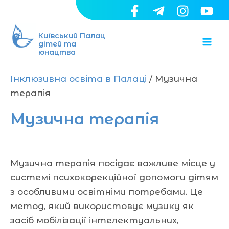
Перейти
до
Ma
вмісту
Київський Палац
дітей та
юнацтва
Me
Інклюзивна освіта в Палаці
/ Музична
терапія
Музична терапія
Музична терапія посідає важливе місце у
системі психокорекційної допомоги дітям
з особливими освітніми потребами. Це
метод, який використовує музику як
засіб мобілізації інтелектуальних,