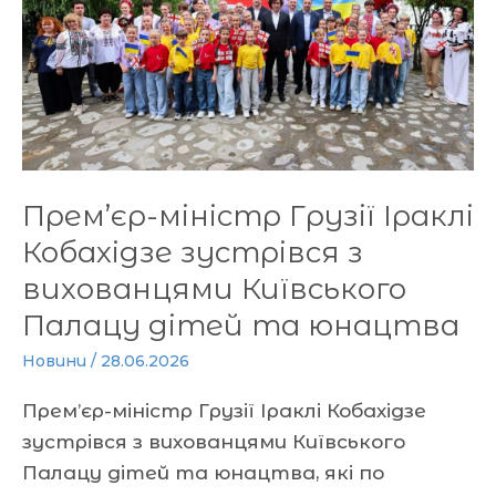
Кобахідзе
зустрівся
з
вихованцями
Київського
Палацу
дітей
Прем’єр-міністр Грузії Іраклі
та
Кобахідзе зустрівся з
юнацтва
вихованцями Київського
Палацу дітей та юнацтва
Новини
/
28.06.2026
Прем’єр-міністр Грузії Іраклі Кобахідзе
зустрівся з вихованцями Київського
Палацу дітей та юнацтва, які по