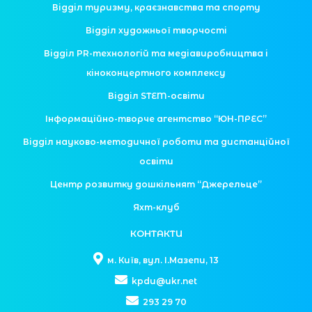
Відділ туризму, краєзнавства та спорту
Відділ художньої творчості
Відділ PR-технологій та медіавиробництва і
кіноконцертного комплексу
Відділ STEM-освіти
Інформаційно-творче агентство “ЮН-ПРЕС”
Відділ науково-методичної роботи та дистанційної
освіти
Центр розвитку дошкільнят “Джерельце”
Яхт-клуб
КОНТАКТИ
м. Київ, вул. І.Мазепи, 13
kpdu@ukr.net
293 29 70