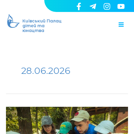
Перейти
до
Ma
вмісту
Київський Палац
дітей та
юнацтва
Me
28.06.2026
Ми
–
громадяни