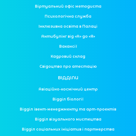
Віртуальний офіс методиста
Психологічна служба
Інклюзивна освіта в Палаці
Антибулінг від «А» до «Я»
Вакансії
Кадровий склад
Свідоцтво про атестацію
ВІДДІЛИ
Авіаційно-космічний центр
Відділ біології
Відділ івент-менеджменту та арт-проектів
Відділ візуального мистецтва
Відділ соціальних ініціатив і партнерства