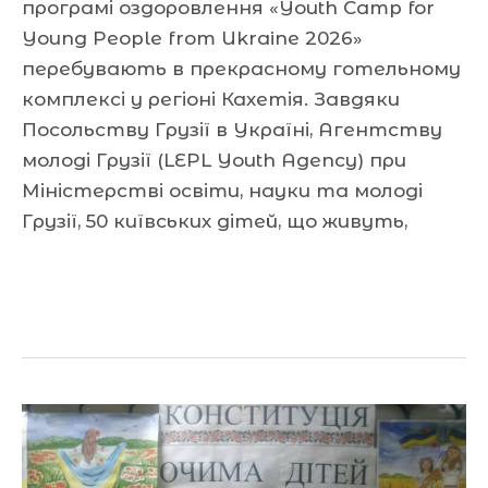
програмі оздоровлення «Youth Camp for
Young People from Ukraine 2026»
перебувають в прекрасному готельному
комплексі у регіоні Кахетія. Завдяки
Посольству Грузії в Україні, Агентству
молоді Грузії (LEPL Youth Agency) при
Міністерстві освіти, науки та молоді
Грузії, 50 київських дітей, що живуть,
Читати далі »
Україна
відзначає
одне