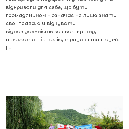
відкривали для себе, що бути
громадянином – означає не лише знати
свої права, а й відчувати
відповідальність за свою країну,
поважати її історію, традиції та людей.
[…]
Читати далі »
Прем’єр-
міністр
Грузії
Іраклі