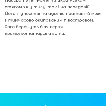
майорить пліч-о-пліч з українським
стягом як у тилу, так і на передовій.
Його підносять на адміністративній межі
з тимчасово окупованим півостровом,
його бережуть біля серця
кримськотатарські воїни,
Читати далі »