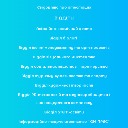
Свідоцтво про атестацію
ВІДДІЛИ
Авіаційно-космічний центр
Відділ біології
Відділ івент-менеджменту та арт-проектів
Відділ візуального мистецтва
Відділ соціальних ініціатив і партнерства
Відділ туризму, краєзнавства та спорту
Відділ художньої творчості
Відділ PR-технологій та медіавиробництва і
кіноконцертного комплексу
Відділ STEM-освіти
Інформаційно-творче агентство “ЮН-ПРЕС”