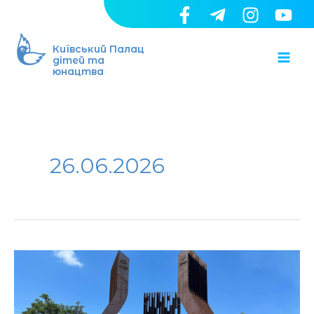
Перейти
до
Ma
вмісту
Київський Палац
дітей та
юнацтва
Me
26.06.2026
26
червня
—