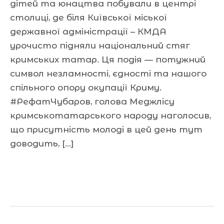
дітей та юнацтва побували в центрі
столиці, де біля Київської міської
державної адміністрації – КМДА
урочисто підняли національний стяг
кримських татар. Ця подія — потужний
символ незламності, єдності та нашого
спільного опору окупації Криму.
#РефатЧубаров, голова Меджлісу
кримськотатарського народу наголосив,
що присутність молоді в цей день тут
доводить, […]
Читати далі »