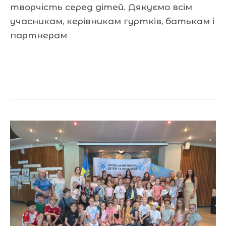
творчість серед дітей. Дякуємо всім
учасникам, керівникам гуртків, батькам і
партнерам
Читати далі »
З
Днем
кримськотатарського
прапора!