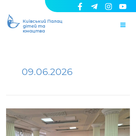
Перейти
до
Ma
вмісту
Київський Палац
дітей та
юнацтва
Me
09.06.2026
Спека
на
дошках: