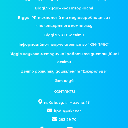
Відділ художньої творчості
Відділ PR-технологій та медіавиробництва і
кіноконцертного комплексу
Відділ STEM-освіти
Інформаційно-творче агентство “ЮН-ПРЕС”
Відділ науково-методичної роботи та дистанційної
освіти
Центр розвитку дошкільнят “Джерельце”
Яхт-клуб
КОНТАКТИ
м. Київ, вул. І.Мазепи, 13
kpdu@ukr.net
293 29 70