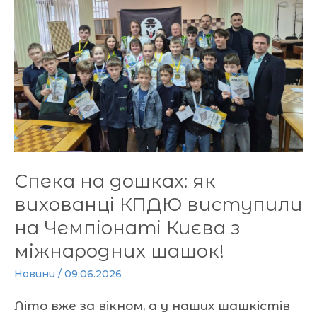
як
вихованці
КПДЮ
виступили
на
Чемпіонаті
Києва
з
міжнародних
Спека на дошках: як
шашок!
вихованці КПДЮ виступили
на Чемпіонаті Києва з
міжнародних шашок!
Новини
/
09.06.2026
Літо вже за вікном, а у наших шашкістів