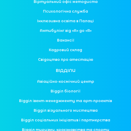
Віртуальний офіс методиста
Психологічна служба
Інклюзивна освіта в Палаці
Антибулінг від «А» до «Я»
Вакансії
Кадровий склад
Свідоцтво про атестацію
ВІДДІЛИ
Авіаційно-космічний центр
Відділ біології
Відділ івент-менеджменту та арт-проектів
Відділ візуального мистецтва
Відділ соціальних ініціатив і партнерства
Відділ туризму, краєзнавства та спорту