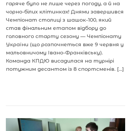
гаряче було не лише через погоду, а й на
чорно-білих клітинках! Днями завершився
Чемпіонат столиці з шашок-100, який
став фінальним етапом відбору до
головного старту сезону — Чемпіонату
України (що розпочнеться вже 9 червня у
мальовничому Івано-Франківську).
Команда КПДЮ висадилася на турнірі
потужним десантом із 8 спортсменів. […]
Читати далі »
Сила
партнерства