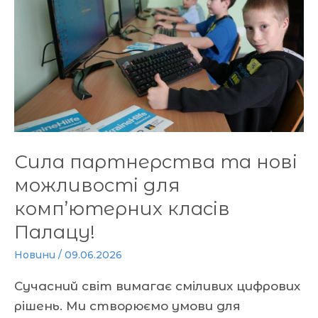
та
нові
можливості
для
комп’ютерних
класів
Палацу!
Сила партнерства та нові
можливості для
комп’ютерних класів
Палацу!
Новини
/
09.06.2026
Сучасний світ вимагає сміливих цифрових
рішень. Ми створюємо умови для