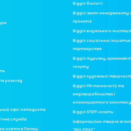
Відділ біології
Відділ івент-менеджменту 
проектів
ура
Відділ візуального мистец
Відділ соціальних ініціатив 
партнерства
Відділ туризму, краєзнавс
спорту
сть
Відділ художньої творчост
та розклад
Відділ PR-технологій та
медіавиробництва і
кіноконцертного комплекс
ьний офіс методиста
Відділ STEM-освіти
гічна служба
Інформаційно-творче аген
на освіта в Палаці
“ЮН-ПРЕС”