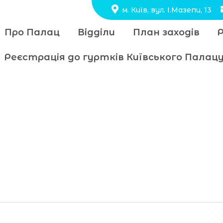
м. Київ, вул. І.Мазепи, 13
Про Палац
Відділи
План заходів
Реєстрація до гуртків Київського Пала