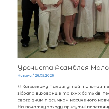
Урочиста Асамблея Малої
Новини
/
26.05.2026
У Київському Палаці дітей та юнацтва
зібрала вихованців та їхніх батьків, п
своєрідним підсумком насиченого нав
На початку заходу присутні переглянул