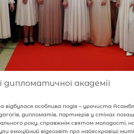
 дипломатичної академії
 відбулася особлива подія – урочиста Асамбл
едагогів, дипломатів, партнерів у стінах поза
чального року, справжнім святом молодості, 
и емоційний відеозвіт про найяскравіші миті 