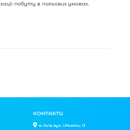
ації побуту в польових умовах.
КОНТАКТИ
м. Київ, вул. І.Мазепи, 13