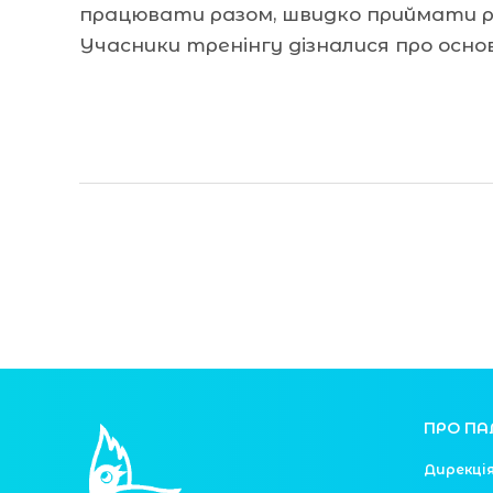
працювати разом, швидко приймати рі
Учасники тренінгу дізналися про осно
Читати далі »
ПРО ПА
Дирекці