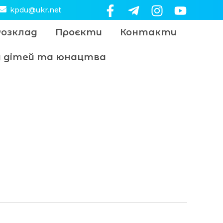
kpdu@ukr.net
Розклад
Проєкти
Контакти
цу дітей та юнацтва