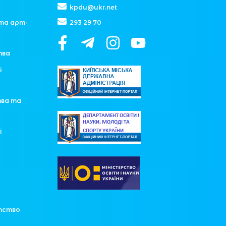
kpdu@ukr.net
та арт-
293 29 70
тва
і
тва та
і
у
тство