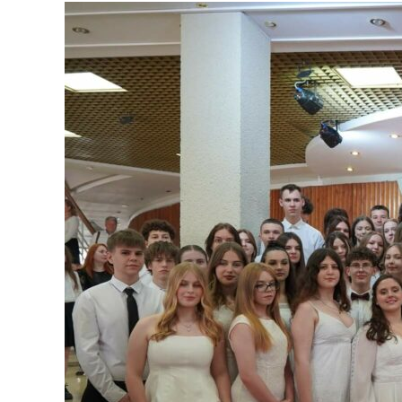
Урочиста
Асамблея
Малої
дипломатичної
академії