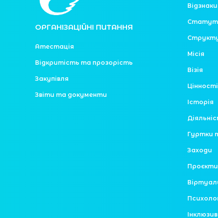
Відзнаки
Статут
ОРГАНІЗАЦІЙНІ ПИТАННЯ
Структ
Атестація
Місія
Відкритість та прозорість
Візія
Закупівля
Цінності
Звіти та документи
Історія
Діяльні
Гуртки 
Заходи
Проєкти
Віртуал
Психоло
Інклюзив