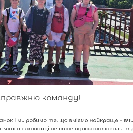
справжню команду!
нок і ми робимо те, що вміємо найкраще – в
ас якого вихованці не лише вдосконалювали ту