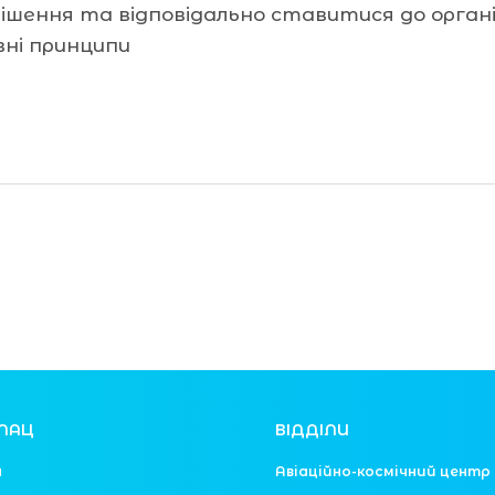
шення та відповідально ставитися до організ
вні принципи
ЛАЦ
ВІДДІЛИ
я
Авіаційно-космічний центр