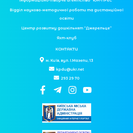
Інформаційно-творче агентство “ЮН-ПРЕС”
Відділ науково-методичної роботи та дистанційної
освіти
Центр розвитку дошкільнят “Джерельце”
Яхт-клуб
КОНТАКТИ
м. Київ, вул. І.Мазепи, 13
kpdu@ukr.net
293 29 70