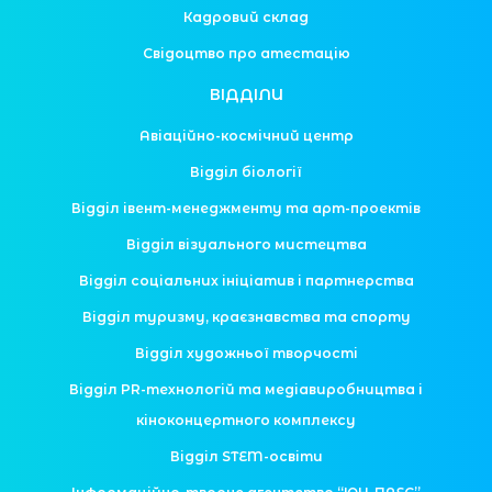
Кадровий склад
Свідоцтво про атестацію
ВІДДІЛИ
Авіаційно-космічний центр
Відділ біології
Відділ івент-менеджменту та арт-проектів
Відділ візуального мистецтва
Відділ соціальних ініціатив і партнерства
Відділ туризму, краєзнавства та спорту
Відділ художньої творчості
Відділ PR-технологій та медіавиробництва і
кіноконцертного комплексу
Відділ STEM-освіти