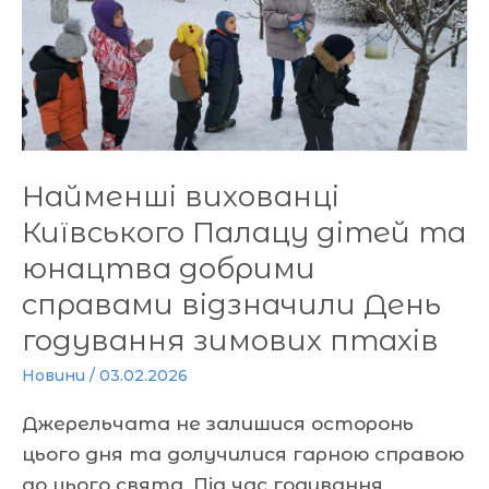
Палацу
дітей
та
юнацтва
добрими
справами
Найменші вихованці
відзначили
День
Київського Палацу дітей та
годування
юнацтва добрими
зимових
справами відзначили День
птахів
годування зимових птахів
Новини
/
03.02.2026
Джерельчата не залишися осторонь
цього дня та долучилися гарною справою
до цього свята. Під час годування