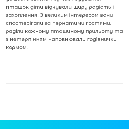
пташок діти відчували щиру радість і
захоплення. З великим інтересом вони
спостерігали за пернатими гостями,
раділи кожному пташиному прильоту та
з нетерпінням наповнювали годівнички
кормом.
Читати далі »