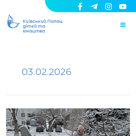
Перейти
до
Ma
вмісту
Київський Палац
дітей та
юнацтва
Me
03.02.2026
Найменші
вихованці
Київського