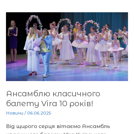
Ансамблю
класичного
балету
Vira
10
років!
Ансамблю класичного
балету Vira 10 років!
Новини
/
06.06.2025
Від щирого серця вітаємо Ансамбль