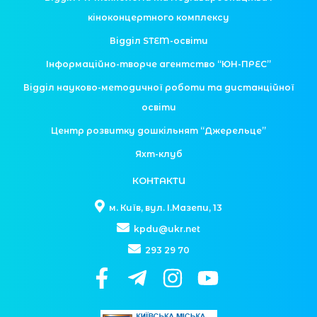
кіноконцертного комплексу
Відділ STEM-освіти
Інформаційно-творче агентство “ЮН-ПРЕС”
Відділ науково-методичної роботи та дистанційної
освіти
Центр розвитку дошкільнят “Джерельце”
Яхт-клуб
КОНТАКТИ
м. Київ, вул. І.Мазепи, 13
kpdu@ukr.net
293 29 70