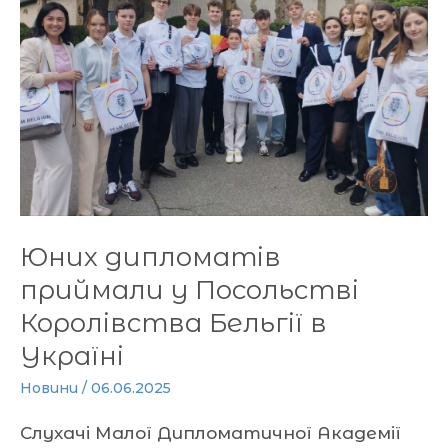
у
Посольстві
Королівства
Бельгії
в
Україні
Юних дипломатів
приймали у Посольстві
Королівства Бельгії в
Україні
Новини
/
06.06.2025
Слухачі Малої Дипломатичної Академії