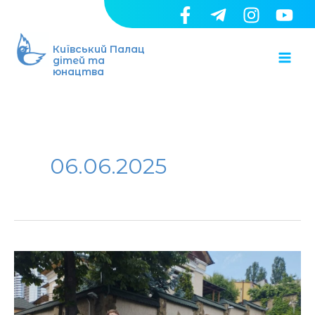
Перейти
до
Ma
вмісту
Київський Палац
дітей та
юнацтва
Me
06.06.2025
Юних
дипломатів
приймали