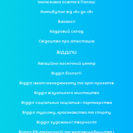
Інклюзивна освіта в Палаці
Антибулінг від «А» до «Я»
Вакансії
Кадровий склад
Свідоцтво про атестацію
ВІДДІЛИ
Авіаційно-космічний центр
Відділ біології
Відділ івент-менеджменту та арт-проектів
Відділ візуального мистецтва
Відділ соціальних ініціатив і партнерства
Відділ туризму, краєзнавства та спорту
Відділ художньої творчості
Відділ PR-технологій та медіавиробництва і