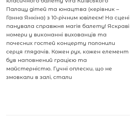
класичного балету Vira Київського
Палацу дітей та юнацтва (керівник –
Ганна Янкіна) з 10-річним ювілеєм! На сцені
панувала справжня магія балету! Яскраві
номери у виконанні вихованців та
почесних гостей концерту полонили
серця глядачів. Кожен рух, кожен елемент
був наповнений грацією та
майстерністю. Гучні оплески, що не
змовкали в залі, стали
Читати далі »