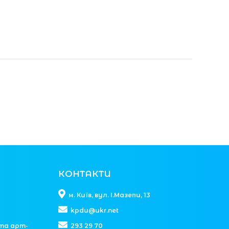
КОНТАКТИ
м. Київ, вул. І.Мазепи, 13
kpdu@ukr.net
та арт-
293 29 70