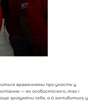
ілиться враженнями про участь у
остання — як особистісного, так і
раще зрозуміти себе, а й заглибитись у