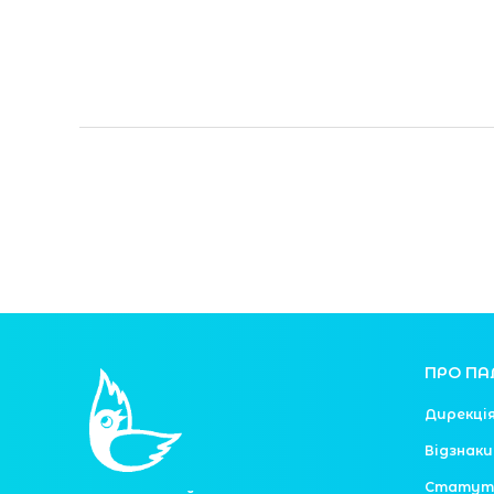
Читати далі »
ПРО ПА
Дирекці
Відзнаки
Статут