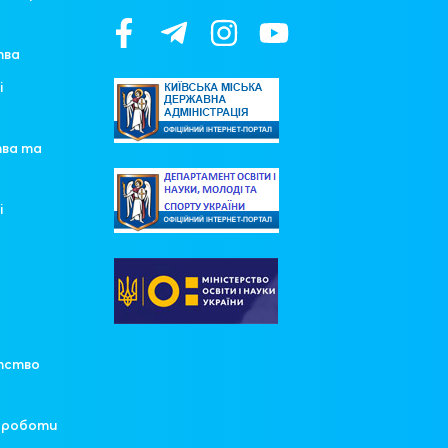
тва
і
тва та
і
у
тство
ї роботи