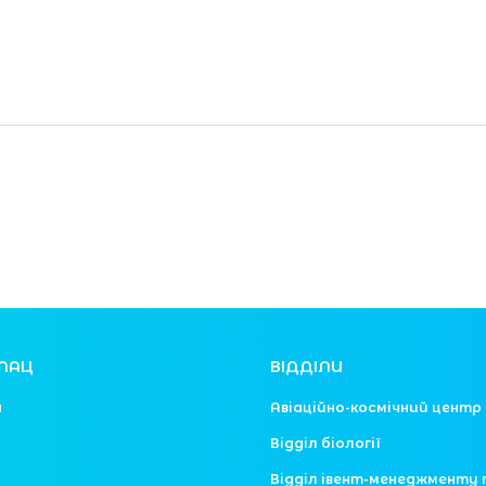
ЛАЦ
ВІДДІЛИ
я
Авіаційно-космічний центр
Відділ біології
Відділ івент-менеджменту 