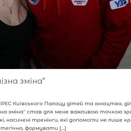
ізна зміна”
ПРЕС Київського Палацу дітей та юнацтва, д
ізна зміна” став для мене важливою точкою зр
і, насичені тренінги, які допомогли не лише к
тегічно, формувати […]