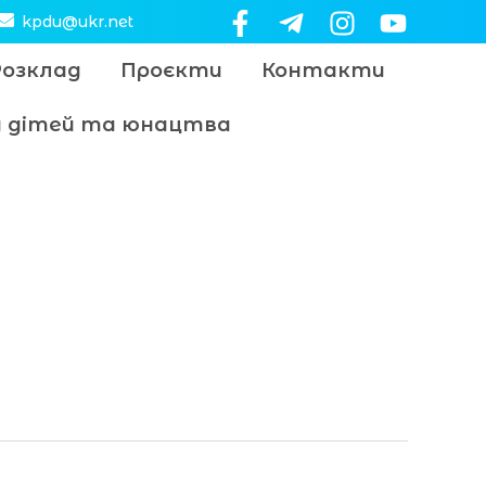
kpdu@ukr.net
Розклад
Проєкти
Контакти
цу дітей та юнацтва