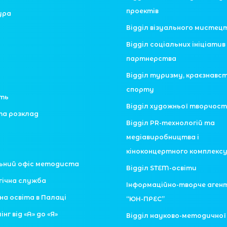
проектів
ура
Відділ візуального мистец
Відділ соціальних ініціатив 
партнерства
Відділ туризму, краєзнавс
спорту
сть
Відділ художньої творчост
та розклад
Відділ PR-технологій та
медіавиробництва і
кіноконцертного комплекс
ьний офіс методиста
Відділ STEM-освіти
гічна служба
Інформаційно-творче аген
на освіта в Палаці
“ЮН-ПРЕС”
нг від «А» до «Я»
Відділ науково-методично