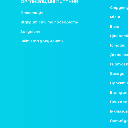
ОРГАНІЗАЦІЙНІ ПИТАННЯ
Структ
Атестація
Місія
Відкритість та прозорість
Візія
Закупівля
Цінності
Звіти та документи
Історія
Діяльні
Гуртки 
Заходи
Проєкти
Віртуал
Психоло
Інклюзив
Антибулі