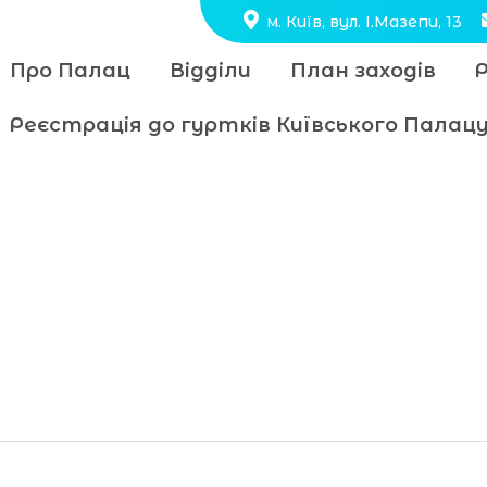
м. Київ, вул. І.Мазепи, 13
Про Палац
Відділи
План заходів
Реєстрація до гуртків Київського Пала