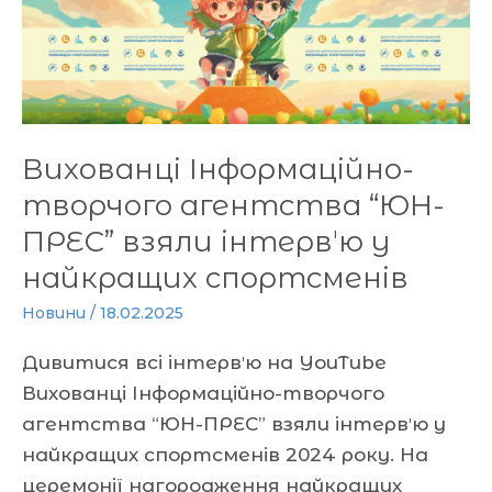
агентства
“ЮН-
ПРЕС”
взяли
інтервʼю
у
Вихованці Інформаційно-
найкращих
творчого агентства “ЮН-
спортсменів
ПРЕС” взяли інтервʼю у
найкращих спортсменів
Новини
/
18.02.2025
Дивитися всі інтервʼю на YouTube
Вихованці Інформаційно-творчого
агентства “ЮН-ПРЕС” взяли інтервʼю у
найкращих спортсменів 2024 року. На
церемонії нагородження найкращих