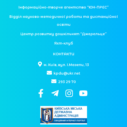
Інформаційно-творче агентство “ЮН-ПРЕС”
Відділ науково-методичної роботи та дистанційної
освіти
Центр розвитку дошкільнят “Джерельце”
Яхт-клуб
КОНТАКТИ
м. Київ, вул. І.Мазепи, 13
kpdu@ukr.net
293 29 70