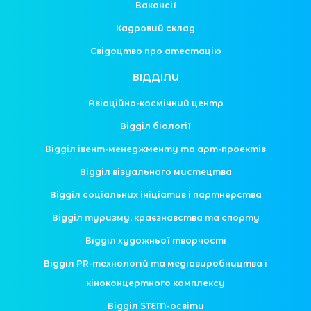
Вакансії
Кадровий склад
Свідоцтво про атестацію
ВІДДІЛИ
Авіаційно-космічний центр
Відділ біології
Відділ івент-менеджменту та арт-проектів
Відділ візуального мистецтва
Відділ соціальних ініціатив і партнерства
Відділ туризму, краєзнавства та спорту
Відділ художньої творчості
Відділ PR-технологій та медіавиробництва і
кіноконцертного комплексу
Відділ STEM-освіти