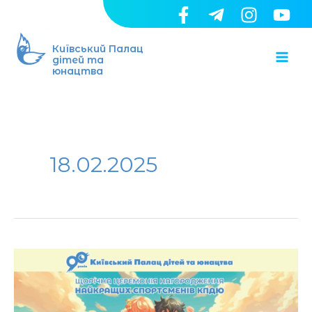
Перейти
до
Ma
вмісту
Київський Палац
дітей та
юнацтва
Me
18.02.2025
Вихованці
Інформаційно-
творчого