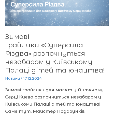
розпочнуться
незабаром
у
Київському
Палаці
Зимові
дітей
грайлики «Суперсила
та
юнацтва!
Різдва» розпочнуться
незабаром у Київському
Палаці дітей та юнацтва!
Новини
/
17.12.2024
Зимові грайлики для малят у Дитячому
Серці Києва розпочнуться незабаром у
Київському Палаці дітей та юнацтва!
Саме тут, Майстер Подарунків