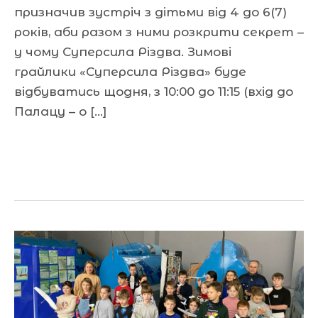
призначив зустріч з дітьми від 4 до 6(7)
років, аби разом з ними розкрити секрет –
у чому Суперсила Різдва. Зимові
грайлики «Суперсила Різдва» буде
відбуватись щодня, з 10:00 до 11:15 (вхід до
Палацу – о […]
Читати далі »
Захоплюючі
змагання
з
авіамоделювання