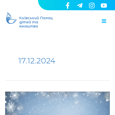
Перейти
до
Ma
вмісту
Київський Палац
дітей та
юнацтва
Me
17.12.2024
Зимові
грайлики «Суперсила
Різдва»