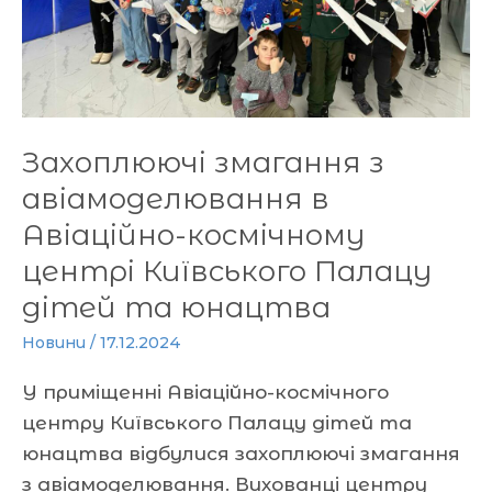
в
Авіаційно-
космічному
центрі
Київського
Захоплюючі змагання з
Палацу
дітей
авіамоделювання в
та
Авіаційно-космічному
юнацтва
центрі Київського Палацу
дітей та юнацтва
Новини
/
17.12.2024
У приміщенні Авіаційно-космічного
центру Київського Палацу дітей та
юнацтва відбулися захоплюючі змагання
з авіамоделювання. Вихованці центру