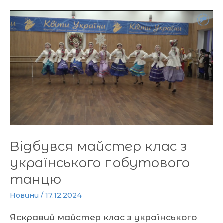
Відбувся
майстер
клас
з
українського
побутового
танцю
Відбувся майстер клас з
українського побутового
танцю
Новини
/
17.12.2024
Яскравий майстер клас з українського