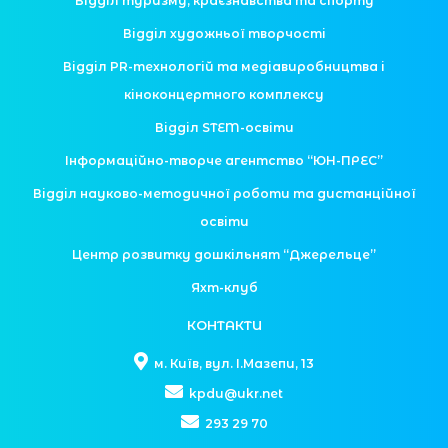
Відділ туризму, краєзнавства та спорту
Відділ художньої творчості
Відділ PR-технологій та медіавиробництва і
кіноконцертного комплексу
Відділ STEM-освіти
Інформаційно-творче агентство “ЮН-ПРЕС”
Відділ науково-методичної роботи та дистанційної
освіти
Центр розвитку дошкільнят “Джерельце”
Яхт-клуб
КОНТАКТИ
м. Київ, вул. І.Мазепи, 13
kpdu@ukr.net
293 29 70