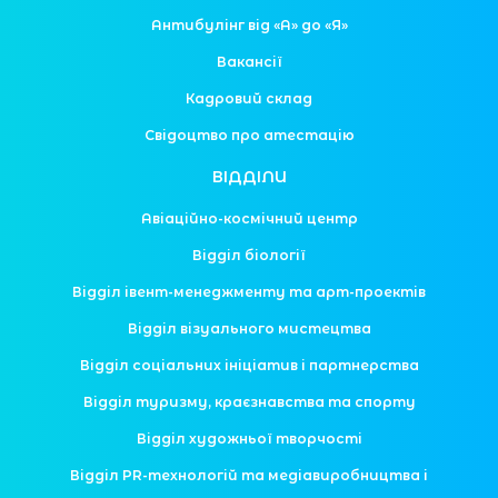
Антибулінг від «А» до «Я»
Вакансії
Кадровий склад
Свідоцтво про атестацію
ВІДДІЛИ
Авіаційно-космічний центр
Відділ біології
Відділ івент-менеджменту та арт-проектів
Відділ візуального мистецтва
Відділ соціальних ініціатив і партнерства
Відділ туризму, краєзнавства та спорту
Відділ художньої творчості
Відділ PR-технологій та медіавиробництва і