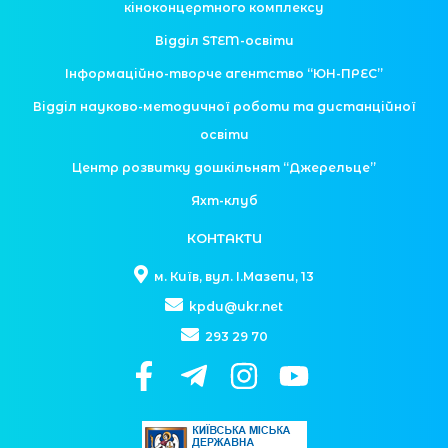
кіноконцертного комплексу
Відділ STEM-освіти
Інформаційно-творче агентство “ЮН-ПРЕС”
Відділ науково-методичної роботи та дистанційної
освіти
Центр розвитку дошкільнят “Джерельце”
Яхт-клуб
КОНТАКТИ
м. Київ, вул. І.Мазепи, 13
kpdu@ukr.net
293 29 70