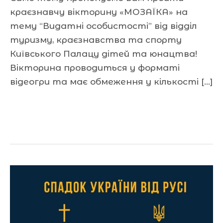
краєзнавчу вікторину «МОЗАЇКА» на
тему “Видатні особистості” від відділ
туризму, краєзнавства та спорту
Київського Палацу дітей та юнацтва!
Вікторина проводиться у форматі
відеогри та має обмеження у кількості […]
Читати далі »
З
Днем
Української
державності!