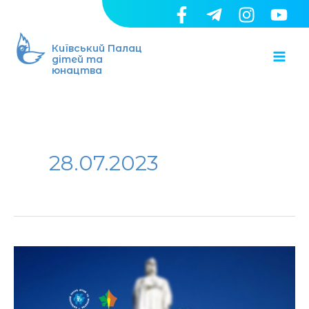
Перейти
до
Ma
вмісту
Київський Палац
дітей та
юнацтва
Me
28.07.2023
Прокачай
свої
знання