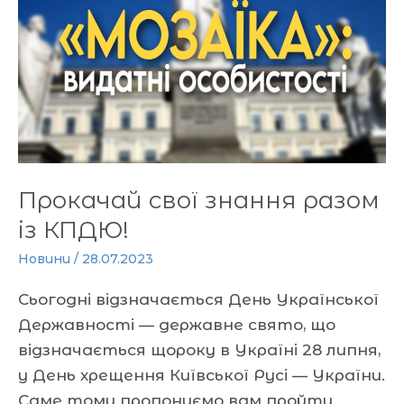
разом
із
КПДЮ!
Прокачай свої знання разом
із КПДЮ!
Новини
/
28.07.2023
Сьогодні відзначається День Української
Державності — державне свято, що
відзначається щороку в Україні 28 липня,
у День хрещення Київської Русі — України.
Саме тому пропонуємо вам пройти