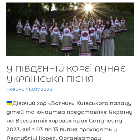
У
ПІВДЕННІЙ
КОРЕЇ
ЛУНАЄ
УКРАЇНСЬКА
ПІСНЯ
У ПІВДЕННІЙ КОРЕЇ ЛУНАЄ
УКРАЇНСЬКА ПІСНЯ
Новини
/
12.07.2023
Дівочий хор «Вогник» Київського палацу
дітей та юнацтва представляє Україну
на Всесвітніх хорових іграх Gangneung
2023, які з 03 по 13 липня проходять у
Республіці Корея. Організатори