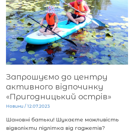
активного
відпочинку
«Пригодницький
острів»
Запрошуємо до центру
активного відпочинку
«Пригодницький острів»
Новини
/
12.07.2023
Шановні батьки! Шукаєте можливість
відволікти підлітка від гаджетів?