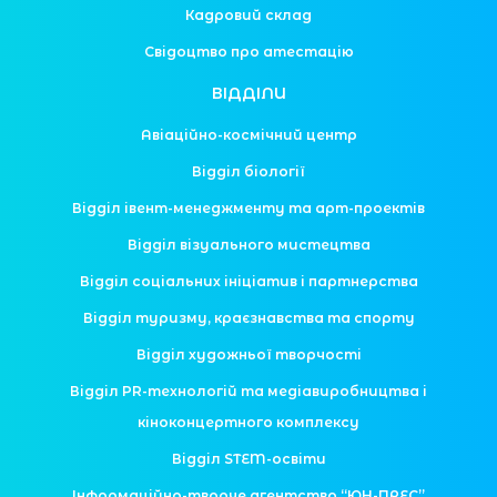
Кадровий склад
Свідоцтво про атестацію
ВІДДІЛИ
Авіаційно-космічний центр
Відділ біології
Відділ івент-менеджменту та арт-проектів
Відділ візуального мистецтва
Відділ соціальних ініціатив і партнерства
Відділ туризму, краєзнавства та спорту
Відділ художньої творчості
Відділ PR-технологій та медіавиробництва і
кіноконцертного комплексу
Відділ STEM-освіти
Інформаційно-творче агентство “ЮН-ПРЕС”