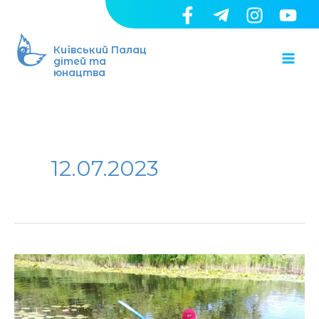
Перейти
до
Ma
вмісту
Київський Палац
дітей та
юнацтва
Me
12.07.2023
Запрошуємо
до
центру