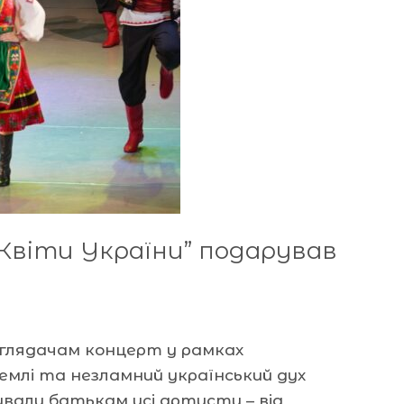
Квіти України” подарував
 глядачам концерт у рамках
землі та незламний український дух
рували батькам усі артисти – від