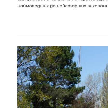
наймолодших до найстарших вихованців
Читати далі »
Разом
під
вітрилами
до
підкорення
стихії
вітру
та
хвиль