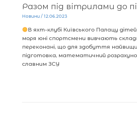
Разом під вітрилами до п
Новини
/
12.06.2023
В яхт-клубі Київського Палацу ді
моря юні спортсмени вивчають склад
переконані, що для здобуття найвищи
підготовка, математичний розрахуно
славним ЗСУ
Читати далі »