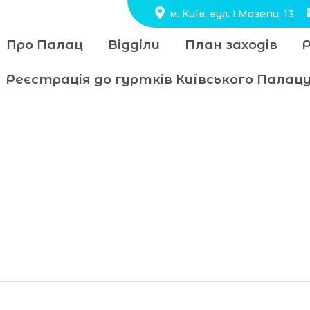
м. Київ, вул. І.Мазепи, 13
Про Палац
Відділи
План заходів
Реєстрація до гуртків Київського Пала