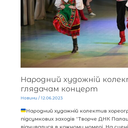
Народний художній колек
глядачам концерт
Новини
/
12.06.2023
Народний художній колектив хореог
підсумкових заходів “Творче ДНК Палац
відчувалися в кожному номері. На сцен