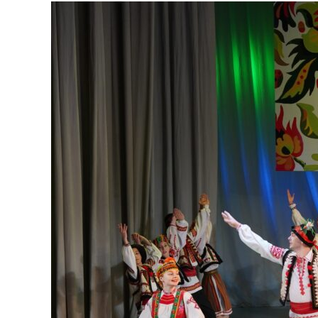
Народний
художній
колектив
хореографічний
ансамбль
“Квіти
України”
подарував
глядачам
концерт