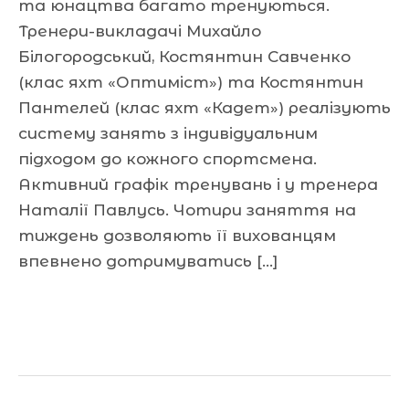
та юнацтва багато тренуються.
Тренери-викладачі Михайло
Білогородський, Костянтин Савченко
(клас яхт «Оптиміст») та Костянтин
Пантелей (клас яхт «Кадет») реалізують
систему занять з індивідуальним
підходом до кожного спортсмена.
Активний графік тренувань і у тренера
Наталії Павлусь. Чотири заняття на
тиждень дозволяють її вихованцям
впевнено дотримуватись […]
Читати далі »