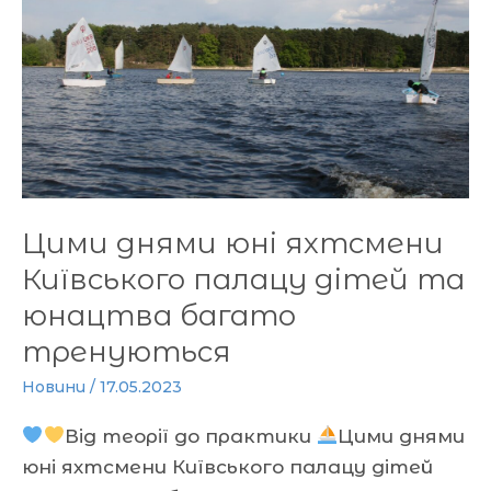
яхтсмени
Київського
палацу
дітей
та
юнацтва
багато
тренуються
Цими днями юні яхтсмени
Київського палацу дітей та
юнацтва багато
тренуються
Новини
/
17.05.2023
Від теорії до практики
Цими днями
юні яхтсмени Київського палацу дітей