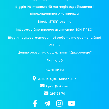
Відділ PR-технологій та медіавиробництва і
кіноконцертного комплексу
Відділ STEM-освіти
Інформаційно-творче агентство “ЮН-ПРЕС”
Відділ науково-методичної роботи та дистанційної
освіти
Центр розвитку дошкільнят “Джерельце”
Яхт-клуб
КОНТАКТИ
м. Київ, вул. І.Мазепи, 13
kpdu@ukr.net
293 29 70