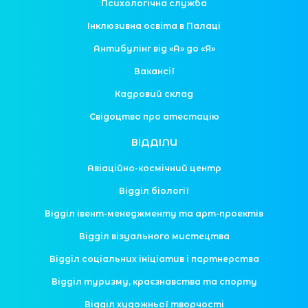
Психологічна служба
Інклюзивна освіта в Палаці
Антибулінг від «А» до «Я»
Вакансії
Кадровий склад
Свідоцтво про атестацію
ВІДДІЛИ
Авіаційно-космічний центр
Відділ біології
Відділ івент-менеджменту та арт-проектів
Відділ візуального мистецтва
Відділ соціальних ініціатив і партнерства
Відділ туризму, краєзнавства та спорту
Відділ художньої творчості