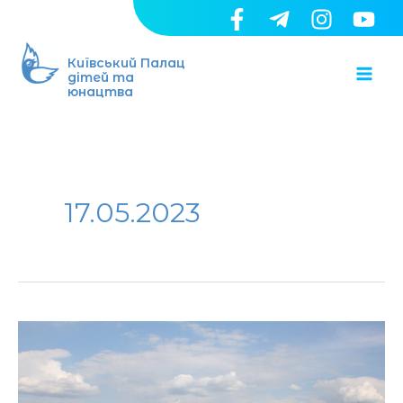
Перейти
до
Ma
вмісту
Київський Палац
дітей та
юнацтва
Me
17.05.2023
Цими
днями
юні