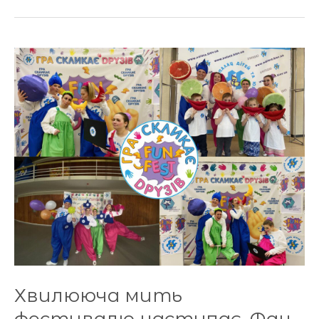
Хвилююча
мить
фестивалю
наступає,
Фан
Фест
переможців
радо
вітає!
Хвилююча мить
фестивалю наступає, Фан