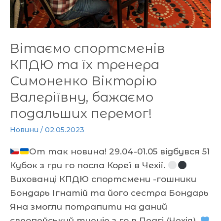
бажаємо
подальших
перемог!
Вітаємо спортсменів
КПДЮ та їх тренера
Симоненко Вікторію
Валеріївну, бажаємо
подальших перемог!
Новини
/
02.05.2023
От так новина! 29.04-01.05 відбувся 51
Кубок з гри го посла Кореї в Чехії.
Вихованці КПДЮ спортсмени -гошники
Бондарь Ігнатій та його сестра Бондарь
Яна змогли потрапити на даний
європейський турнір з го в Прагі (Чехія).