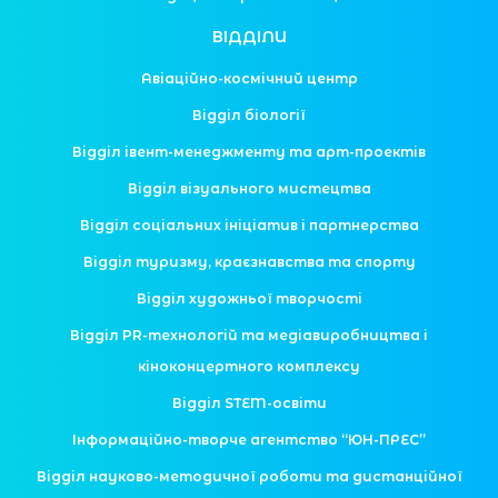
ВІДДІЛИ
Авіаційно-космічний центр
Відділ біології
Відділ івент-менеджменту та арт-проектів
Відділ візуального мистецтва
Відділ соціальних ініціатив і партнерства
Відділ туризму, краєзнавства та спорту
Відділ художньої творчості
Відділ PR-технологій та медіавиробництва і
кіноконцертного комплексу
Відділ STEM-освіти
Інформаційно-творче агентство “ЮН-ПРЕС”
Відділ науково-методичної роботи та дистанційної