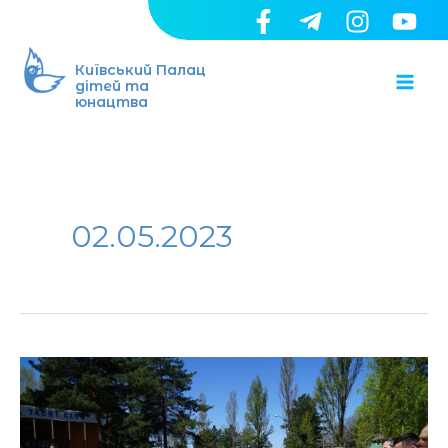
Перейти
до
Ma
вмісту
Київський Палац
дітей та
юнацтва
Me
02.05.2023
В
яхт-
клубі