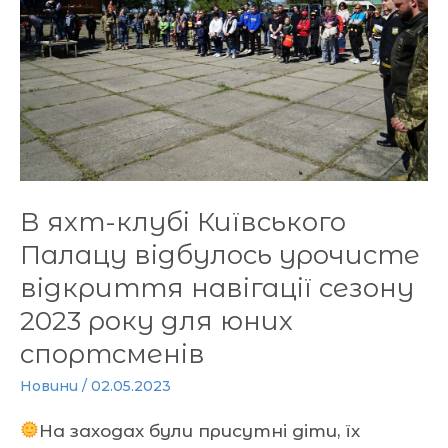
Київського
Палацу
відбулось
урочисте
відкриття
навігації
сезону
2023
В яхт-клубі Київського
року
Палацу відбулось урочисте
для
відкриття навігації сезону
юних
2023 року для юних
спортсменів
спортсменів
Новини
/
02.05.2023
На заходах були присутні діти, їх