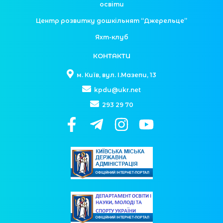
освіти
Центр розвитку дошкільнят “Джерельце”
Яхт-клуб
КОНТАКТИ
м. Київ, вул. І.Мазепи, 13
kpdu@ukr.net
293 29 70