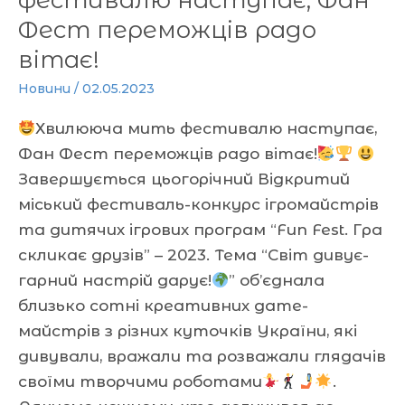
Фест переможців радо
вітає!
Новини
/
02.05.2023
Хвилююча мить фестивалю наступає,
Фан Фест переможців радо вітає!
Завершується цьогорічний Відкритий
міський фестиваль-конкурс ігромайстрів
та дитячих ігрових програм “Fun Fest. Гра
скликає друзів” – 2023. Тема “Світ дивує-
гарний настрій дарує!
” об’єднала
близько сотні креативних game-
майстрів з різних куточків України, які
дивували, вражали та розважали глядачів
своїми творчими роботами
.