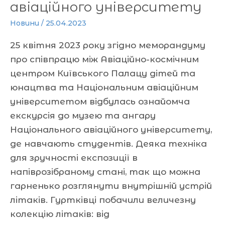
авіаційного університету
Новини
/
25.04.2023
25 квітня 2023 року згідно меморандуму
про співпрацю між Авіаційно-космічним
центром Київського Палацу дітей та
юнацтва та Національним авіаційним
університетом відбулась ознайомча
екскурсія до музею та ангару
Національного авіаційного університету,
де навчають студентів. Деяка техніка
для зручності експозиції в
напіврозібраному стані, так що можна
гарненько розглянути внутрішній устрій
літаків. Гуртківці побачили величезну
колекцію літаків: від