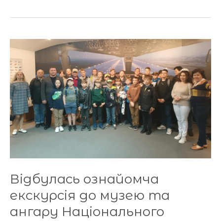
Відбулась
ознайомча
екскурсія
до
музею
та
ангару
Національного
авіаційного
університету
Відбулась ознайомча
екскурсія до музею та
ангару Національного