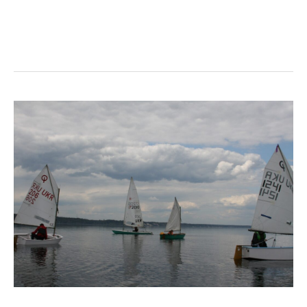
Читати далі »
Тренувальний
процес
на
великій
воді
набирає
обертів