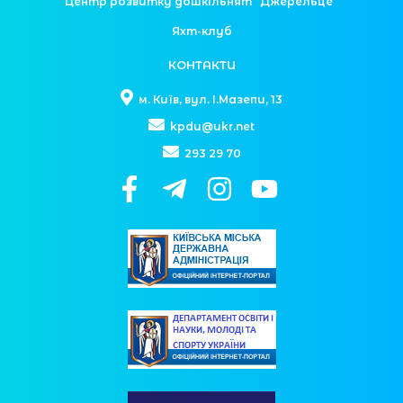
Центр розвитку дошкільнят “Джерельце”
Яхт-клуб
КОНТАКТИ
м. Київ, вул. І.Мазепи, 13
kpdu@ukr.net
293 29 70