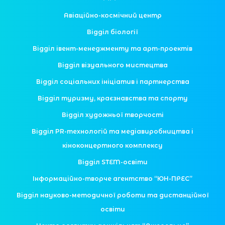
Авіаційно-космічний центр
Відділ біології
Відділ івент-менеджменту та арт-проектів
Відділ візуального мистецтва
Відділ соціальних ініціатив і партнерства
Відділ туризму, краєзнавства та спорту
Відділ художньої творчості
Відділ PR-технологій та медіавиробництва і
кіноконцертного комплексу
Відділ STEM-освіти
Інформаційно-творче агентство “ЮН-ПРЕС”
Відділ науково-методичної роботи та дистанційної
освіти