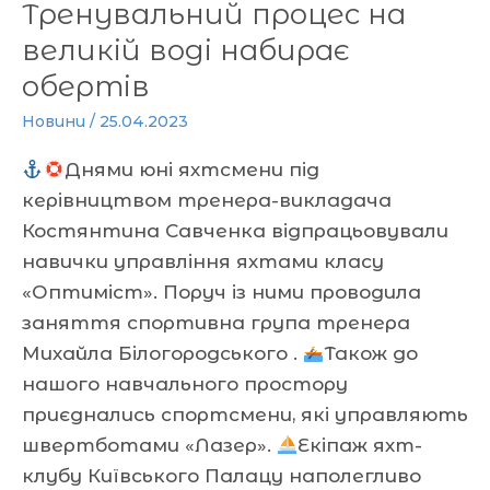
Тренувальний процес на
великій воді набирає
обертів
Новини
/
25.04.2023
Днями юні яхтсмени під
керівництвом тренера-викладача
Костянтина Савченка відпрацьовували
навички управління яхтами класу
«Оптиміст». Поруч із ними проводила
заняття спортивна група тренера
Михайла Білогородського .
Також до
нашого навчального простору
приєднались спортсмени, які управляють
швертботами «Лазер».
Екіпаж яхт-
клубу Київського Палацу наполегливо