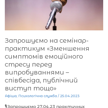
практикум
«Зменшення
симптомів
емоційного
стресу
перед
Запрошуємо на семінар-
випробуваннями
практикум «Зменшення
–
симптомів емоційного
співбесіда,
публічний
стресу перед
виступ
випробуваннями –
тощо»
співбесіда, публічний
виступ тощо»
Афіша
,
Психологічна служба
/
25.04.2023
🎙Запрошуємо 27.04.23 практичних