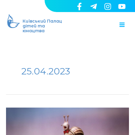
Перейти
до
Ma
вмісту
Київський Палац
дітей та
юнацтва
Me
25.04.2023
Запрошуємо
на
семінар-