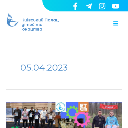
Перейти
до
Ma
вмісту
Київський Палац
дітей та
юнацтва
Me
05.04.2023
Переможнийtehno-
vikend
відділу