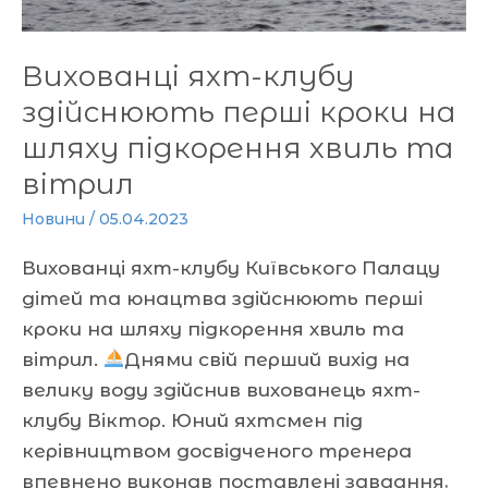
хвиль
та
Вихованці яхт-клубу
вітрил
здійснюють перші кроки на
шляху підкорення хвиль та
вітрил
Новини
/
05.04.2023
Вихованці яхт-клубу Київського Палацу
дітей та юнацтва здійснюють перші
кроки на шляху підкорення хвиль та
вітрил.
Днями свій перший вихід на
велику воду здійснив вихованець яхт-
клубу Віктор. Юний яхтсмен під
керівництвом досвідченого тренера
впевнено виконав поставлені завдання,