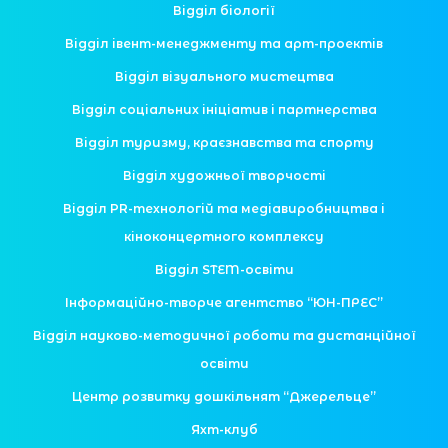
Відділ біології
Відділ івент-менеджменту та арт-проектів
Відділ візуального мистецтва
Відділ соціальних ініціатив і партнерства
Відділ туризму, краєзнавства та спорту
Відділ художньої творчості
Відділ PR-технологій та медіавиробництва і
кіноконцертного комплексу
Відділ STEM-освіти
Інформаційно-творче агентство “ЮН-ПРЕС”
Відділ науково-методичної роботи та дистанційної
освіти
Центр розвитку дошкільнят “Джерельце”
Яхт-клуб