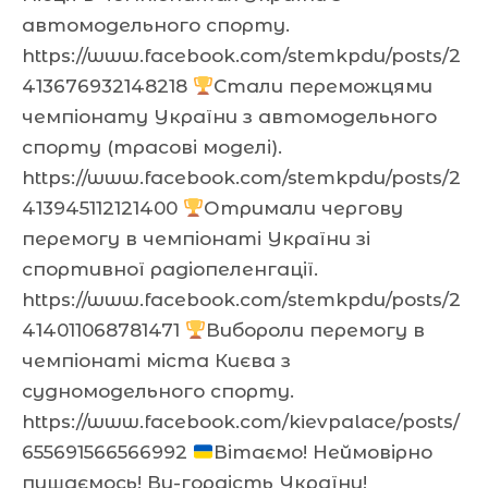
автомодельного спорту.
https://www.facebook.com/stemkpdu/posts/2
413676932148218
Стали переможцями
чемпіонату України з автомодельного
спорту (трасові моделі).
https://www.facebook.com/stemkpdu/posts/2
413945112121400
Отримали чергову
перемогу в чемпіонаті України зі
спортивної радіопеленгації.
https://www.facebook.com/stemkpdu/posts/2
414011068781471
Вибороли перемогу в
чемпіонаті міста Києва з
судномодельного спорту.
https://www.facebook.com/kievpalace/posts/
655691566566992
Вітаємо! Неймовірно
пишаємось! Ви-гордість України!