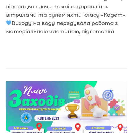
відпрацьовуючи техніки управління
вітрилами та рулем яхти класу «Кадет».
Виходу на воду передувала робота з
матеріальною частиною, підготовка
Читати далі »
План
заходів
на
квітень
2023