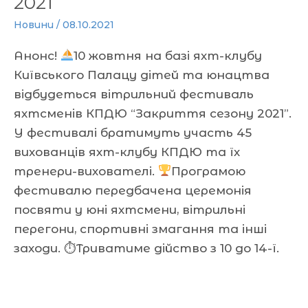
2021”
Новини
/
08.10.2021
Анонс!
10 жовтня на базі яхт-клубу
Київського Палацу дітей та юнацтва
відбудеться вітрильний фестиваль
яхтсменів КПДЮ “Закриття сезону 2021”.
У фестивалі братимуть участь 45
вихованців яхт-клубу КПДЮ та їх
тренери-вихователі.
Програмою
фестивалю передбачена церемонія
посвяти у юні яхтсмени, вітрильні
перегони, спортивні змагання та інші
заходи. ⏱Триватиме дійство з 10 до 14-ї.
Читати далі »