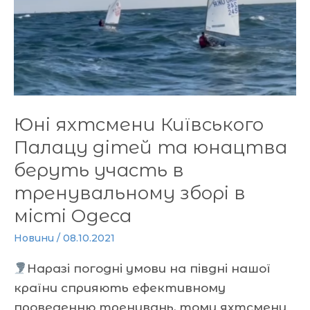
Палацу
дітей
та
юнацтва
беруть
участь
Юні яхтсмени Київського
в
тренувальному
Палацу дітей та юнацтва
зборі
беруть участь в
в
тренувальному зборі в
місті
місті Одеса
Одеса
Новини
/
08.10.2021
Наразі погодні умови на півдні нашої
країни сприяють ефективному
проведенню тренувань, тому яхтсмени