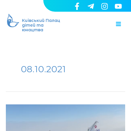
Перейти
до
Ma
вмісту
Київський Палац
дітей та
юнацтва
Me
08.10.2021
Юні
яхтсмени
Київського