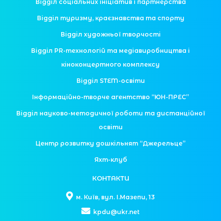
Відділ соціальних ініціатив і партнерства
Відділ туризму, краєзнавства та спорту
Відділ художньої творчості
Відділ PR-технологій та медіавиробництва і
кіноконцертного комплексу
Відділ STEM-освіти
Інформаційно-творче агентство “ЮН-ПРЕС”
Відділ науково-методичної роботи та дистанційної
освіти
Центр розвитку дошкільнят “Джерельце”
Яхт-клуб
КОНТАКТИ
м. Київ, вул. І.Мазепи, 13
kpdu@ukr.net