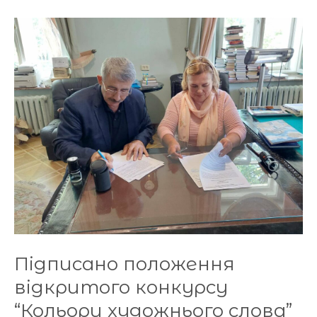
Підписано
положення
відкритого
конкурсу
“Кольори
xудожнього
слова”
Підписано положення
відкритого конкурсу
“Кольори xудожнього слова”