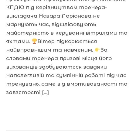
КПДЮ під керівництвом тренера-
викладача Назара Ларіонова не
марнують час, відшліфовують
майстерність в керуванні вітрилами та
яхтами.
Вітер підкорюється
найвправнішим та навченим.
За
словами тренера призові місця його
вихованців здобуваються завдяки
наполегливій та сумлінній роботі під час
тренувань, саме від вмотивованості та
завзятості […]
Читати далі »