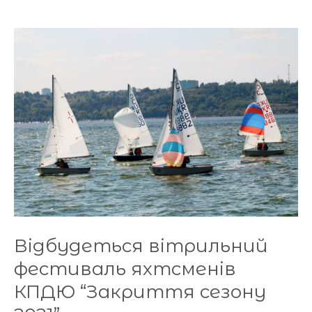
Відбудеться
вітрильний
фестиваль
яхтсменів
КПДЮ
“Закриття
сезону
2021”
Відбудеться вітрильний
фестиваль яхтсменів
КПДЮ “Закриття сезону