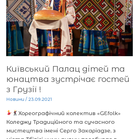
та
юнацтва
зустрічає
гостей
з
Грузії
!
Київський Палац дітей та
юнацтва зустрічає гостей
з Грузії !
Новини
/
23.09.2021
Хореографічний колектив «GEfolk»
Коледжу Традиційного та сучасного
мистецтва імені Серго Закаріадзе, з