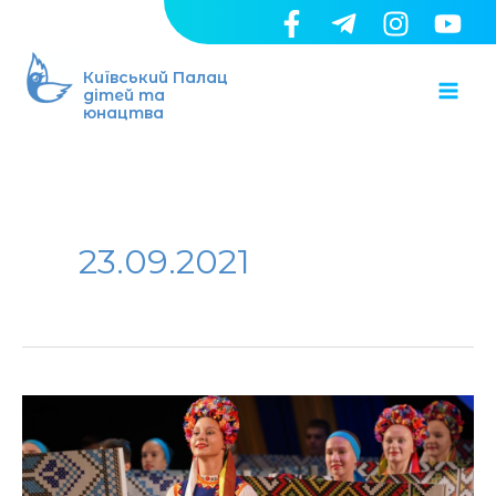
Перейти
до
Ma
вмісту
Київський Палац
дітей та
юнацтва
Me
23.09.2021
Київський
Палац
дітей