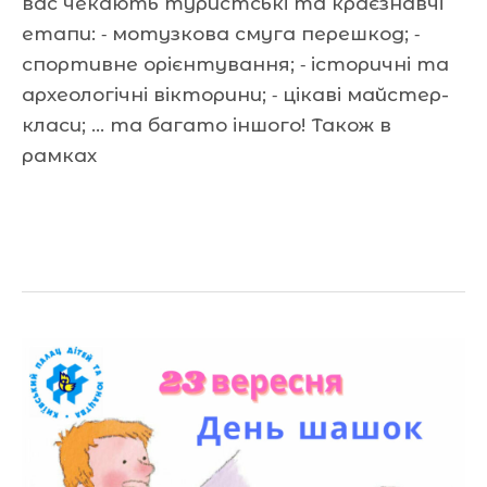
вас чекають туристські та краєзнавчі
етапи: ⁃ мотузкова смуга перешкод; ⁃
спортивне орієнтування; ⁃ історичні та
археологічні вікторини; ⁃ цікаві майстер-
класи; … та багато іншого! Також в
рамках
Читати далі »
Вітаємо!!!