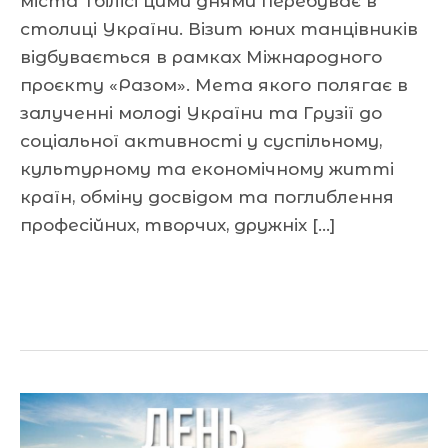
міста Тбілісі цими днями перебуває в
столиці України. Візит юних танцівників
відбувається в рамках Міжнародного
проєкту «Разом». Мета якого полягає в
залученні молоді України та Грузії до
соціальної активності у суспільному,
культурному та економічному житті
країн, обміну досвідом та поглиблення
професійних, творчих, дружніх […]
Читати далі »
Міське
свято