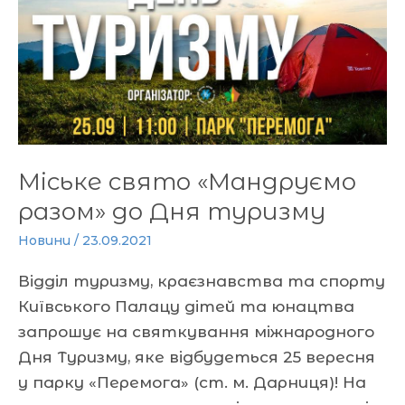
«Мандруємо
разом»
до
Дня
туризму
Міське свято «Мандруємо
разом» до Дня туризму
Новини
/
23.09.2021
Відділ туризму, краєзнавства та спорту
Київського Палацу дітей та юнацтва
запрошує на святкування міжнародного
Дня Туризму, яке відбудеться 25 вересня
у парку «Перемога» (ст. м. Дарниця)! На