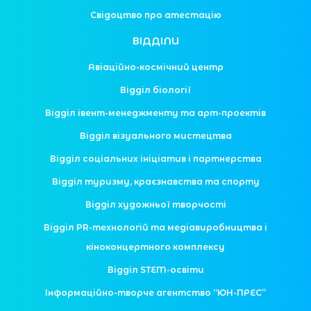
Свідоцтво про атестацію
ВІДДІЛИ
Авіаційно-космічний центр
Відділ біології
Відділ івент-менеджменту та арт-проектів
Відділ візуального мистецтва
Відділ соціальних ініціатив і партнерства
Відділ туризму, краєзнавства та спорту
Відділ художньої творчості
Відділ PR-технологій та медіавиробництва і
кіноконцертного комплексу
Відділ STEM-освіти
Інформаційно-творче агентство “ЮН-ПРЕС”