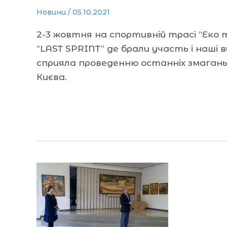
Новини
/
05.10.2021
2-3 жовтня на спортивній трасі “Еко 
“LAST SPRINT” де брали участь і наші
сприяла проведенню останніх змагань 
Києва.
Читати далі »
Виставка
батального
живопису
«Хотин.
Відновлення