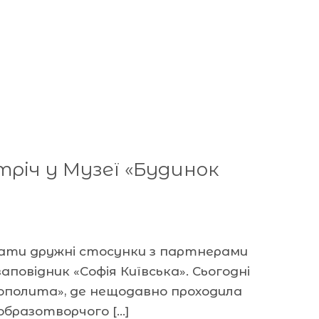
тріч у Музеї «Будинок
ати дружні стосунки з партнерами
повідник «Софія Київська». Сьогодні
трополита», де нещодавно проходила
образотворчого […]