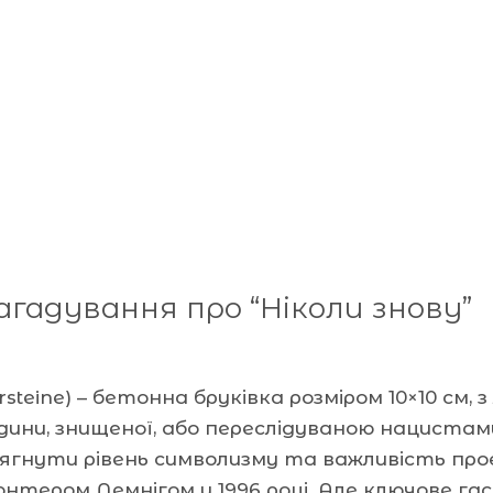
агадування про “Ніколи знову”
steine) – бетонна бруківка розміром 10×10 см
ини, знищеної, або переслідуваною нацистами
ягнути рівень символизму та важливість проєк
тером Демнігом у 1996 році. Але ключове га