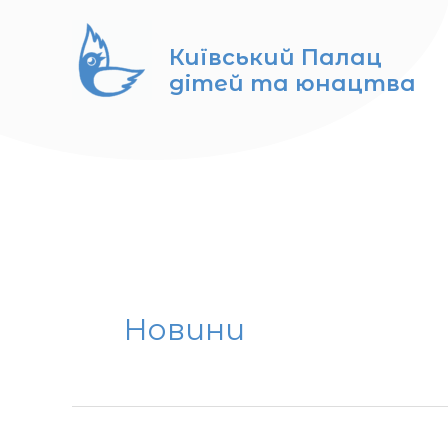
Перейти
до
Київський Палац
вмісту
дітей та юнацтва
Post
pagination
Новини