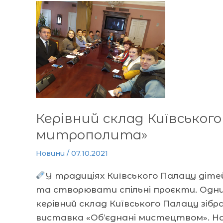
Керівний
склад
Київського
Палацу
зібрався
на
робочу
зустріч
Керівний склад Київського
у
митрополита»
Музеї
«Будинок
Новини
/
07.10.2021
митрополита»
У традиціях Київського Палацу ді
та створювати спільні проєкти. Одним 
керівний склад Київського Палацу зіб
виставка «Об’єднані мистецтвом». На 