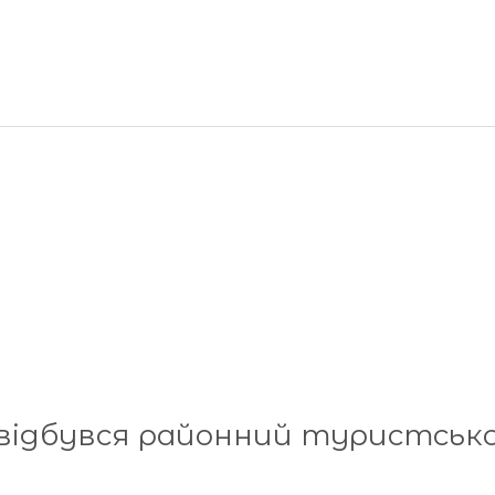
 відбувся районний туристськ