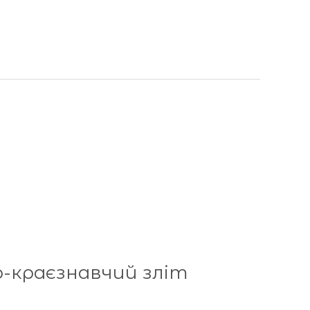
о-краєзнавчий зліт