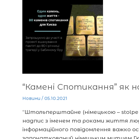
Спотикання”
як
нагадування
про
“Ніколи
знову”
“Камені Спотикання” як н
Новини
/
05.10.2021
“Штольперштайне (німецькою – stolper
надпис з іменем та роками життя люд
інформаційного повідомлення важко ос
започаткований німецьким митцем Гюн