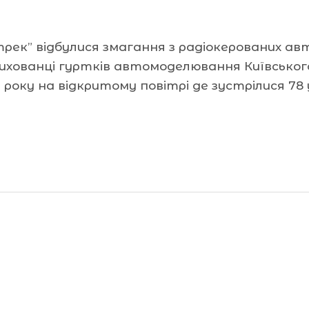
трек” відбулися змагання з радіокерованих а
 вихованці гуртків автомоделювання Київськ
року на відкритому повітрі де зустрілися 78 у