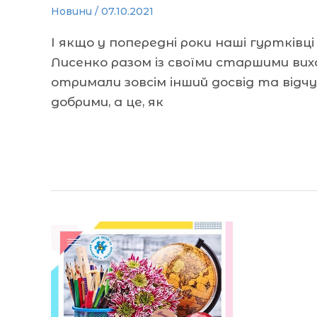
Новини
/
07.10.2021
І якщо у попередні роки наші гуртківц
Лисенко разом із своїми старшими ви
отримали зовсім інший досвід та відчул
добрими, а це, як
Читати далі »