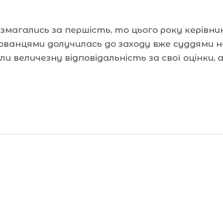
і змагались за першість, то цього року керівн
хованцями долучилась до заходу вже суддями 
и величезну відповідальність за свої оцінки, 