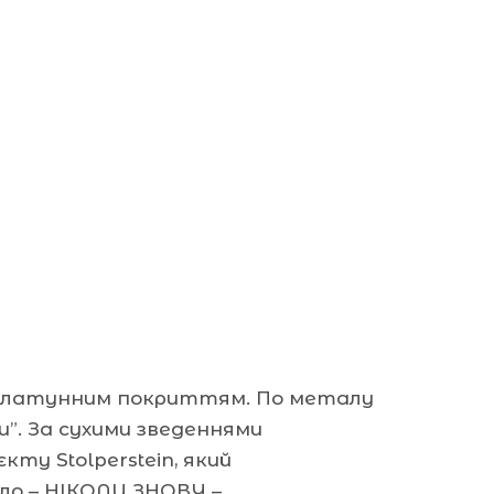
, з латунним покриттям. По металу
”. За сухими зведеннями
ту Stolperstein, який
сло – НІКОЛИ ЗНОВУ –