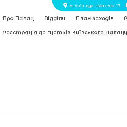
м. Київ, вул. І.Мазепи, 13
Про Палац
Відділи
План заходів
Реєстрація до гуртків Київського Пала