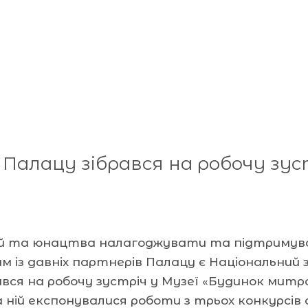
 Палацу зібрався на робочу зус
тей та юнацтва налагоджувати та підтримув
із давніх партнерів Палацу є Національний за
рався на робочу зустріч у Музеї «Будинок ми
ній експонувалися роботи з трьох конкурсів 