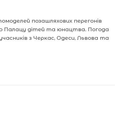
втомоделей позашляхових перегонів
ого Палацу дітей та юнацтва. Погода
часників з Черкас, Одеси, Львова та