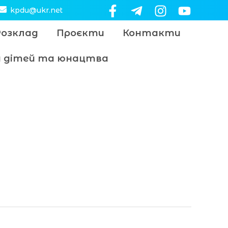
kpdu@ukr.net
Розклад
Проєкти
Контакти
цу дітей та юнацтва