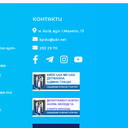
КОНТАКТИ
м. Київ, вул. І.Мазепи, 13
kpdu@ukr.net
та арт-
293 29 70
тва
і
тва та
і