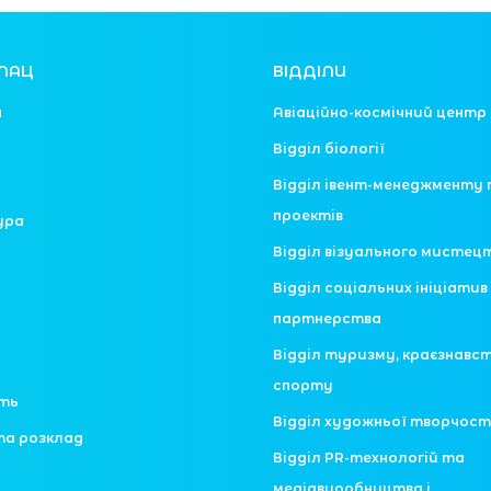
ЛАЦ
ВІДДІЛИ
я
Авіаційно-космічний центр
Відділ біології
Відділ івент-менеджменту 
проектів
ура
Відділ візуального мистец
Відділ соціальних ініціатив 
партнерства
Відділ туризму, краєзнавс
спорту
сть
Відділ художньої творчост
та розклад
Відділ PR-технологій та
медіавиробництва і