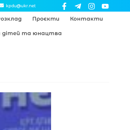
kpdu@ukr.net
Розклад
Проєкти
Контакти
цу дітей та юнацтва