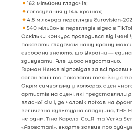
162 мільйони глядачів;
голосування у 144 країнах;
4,8 мільярда переглядів Eurovision-202
540 мільйонів переглядів відео в TikTo
Оскільки конкурс проводився від імені
показати глядачам нашу країну макси
єврофани знають, що України — єдина 
здивувати. Але цьооо недостаньо.
Герман Нєнов відповідав за всі прояви
організації та показати технічну ст
Окрім символізму у кольорах сценічног
артистів на сцені, які представляли рі
власної сім’ї, де чоловік поїхав на фр
величезна культурна спадщина, THE H
не одні», Тіна Кароль, Go_A та Verka 
«Азовсталі», вкорте заявив про руйну