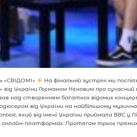
ль «СВІДОМІ»
На фінальній зустрічі ми посп
» від України Германом Нєновим про сучасни
ював над створенням багатьох відомих концер
дюсером від України на найбільшому музичном
Contest, який від імені України приймала BBC у 
 на онлайн-платформах. Протягом трьох прямих 