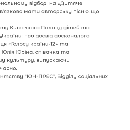
ональному відборі на «Дитяче
в’язково мати авторську пісню, що
рту Київського Палацу дітей та
країни: про досвід досконалого
ця «Голосу країни-12» та
 Юлія Юріна, співачка та
шу культуру, випускаючи
часно.
нтству “ЮН-ПРЕС”, Відділу соціальних