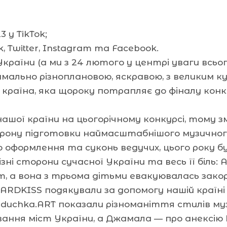
3 у TikTok;
k, Twitter, Instagram та Facebook.
 України (а ми з 24 лютого у центрі уваги всьо
мально різноплановою, яскравою, з великим 
країна, яка щороку потрапляє до фіналу конку
 нашої країни на цьогорічному конкурсі, тому 
орону підготовки наймасштабнішого музичного
о оформлення та суконь ведучих, цього року б
зні сторони сучасної України та весь її біль: 
онт, а вона з трьома дітьми евакуювалась зако
ARDKISS подякували за допомогу нашій країні
Serduchka.ART показали різноманіття стилів му
вання міст України, а Джамала — про анексію 