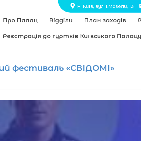
м. Київ, вул. І.Мазепи, 13
Про Палац
Відділи
План заходів
Реєстрація до гуртків Київського Пала
чий фестиваль «СВІДОМІ»