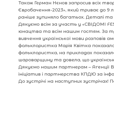
Також Герман Нєнов запросив всіх тво
Євробачення-2023», який триває до 9 
раніше зупиняло багатьох. Деталі т
Дякуємо всім за участь у «СВІДОМІ FE
юнацтва та всім нашим гостям. За три
вивчення української мови розповів ам
фольклористка Марія Квітка показала 
фольклористка, на прикладах показал
шароварщину та довела, що українськ
Дякуємо нашим партнерам – Агенції В
ініціатив і партнерства КПДЮ за інф
До зустрічі на наступних зустрічах! 