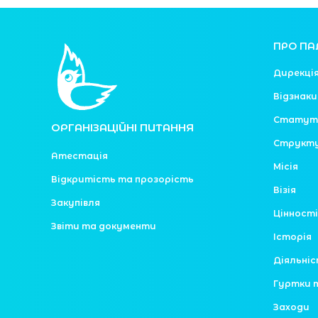
ПРО ПА
Дирекці
Відзнаки
Статут
ОРГАНІЗАЦІЙНІ ПИТАННЯ
Структ
Атестація
Місія
Відкритість та прозорість
Візія
Закупівля
Цінності
Звіти та документи
Історія
Діяльні
Гуртки 
Заходи