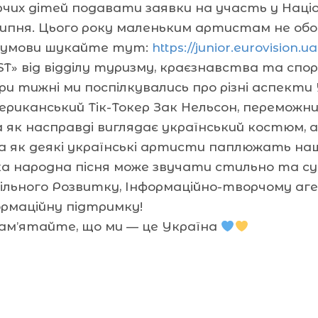
рчих дітей подавати заявки на участь у Наці
липня. Цього року маленьким артистам не обо
а умови шукайте тут:
https://junior.eurovision.ua
ST» від відділу туризму, краєзнавства та спо
 тижні ми поспілкувались про різні аспекти У
ериканський Тік-Токер Зак Нельсон, переможни
як насправді виглядає український костюм, а
а як деякі українські артисти паплюжать на
а народна пісня може звучати стильно та су
ільного Розвитку, Інформаційно-творчому аге
ормаційну підтримку!
Пам’ятайте, що ми — це Україна