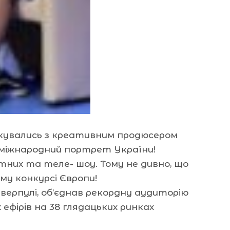
ілкувались з креативним продюсером
й міжнародний портрет України!
тних та теле- шоу. Тому не дивно, що
у конкурсі Європи!
Ліверпулі, об’єднав рекордну аудиторію
ефірів на 38 глядацьких ринках