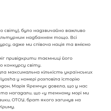
го світу), було надзвичайно важливо
культурним надбанням тощо. Всі
рсу, адже ми співоча нація та вміємо
зміг привідкрити таємниці його
 конкурсу світу.
ула максимальна кількість українських
Alyosha у номері розповіла історію
рдон, Марія Яремчук довела, що у нас
 та нагадали, що «у темному морі ми
зики, OTOY, брат якого загинув на
Криму.