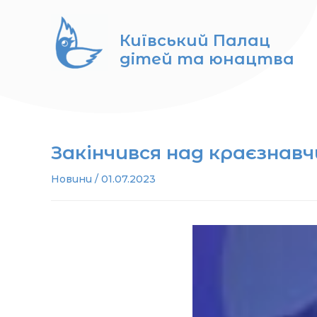
Перейти
до
Київський Палац
вмісту
дітей та юнацтва
Закінчився над краєзнав
Новини
/
01.07.2023