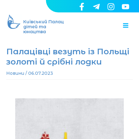
Перейти
до
Ma
вмісту
Київський Палац
дітей та
юнацтва
Me
Палацівці везуть із Польщі
золоті й срібні лодки
Новини
/
06.07.2023