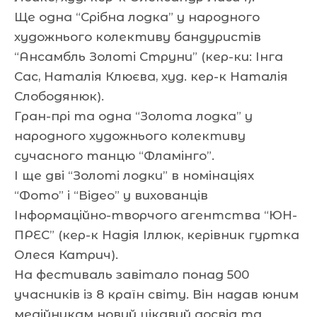
Ще одна “Срібна лодка” у народного
художнього колективу бандуристів
“Ансамбль Золоті Струни” (кер-ки: Інга
Сас, Наталія Клюєва, худ. кер-к Наталія
Слободянюк).
Гран-прі та одна “Золота лодка” у
народного художнього колективу
сучасного танцю “Фламінго”.
І ще дві “Золоті лодки” в номінаціях
“Фото” і “Відео” у вихованців
Інформаційно-творчого агентства “ЮН-
ПРЕС” (кер-к Надія Іллюк, керівник гуртка
Олеся Катрич).
На фестиваль завітало понад 500
учасників із 8 країн світу. Він надав юним
медійникам новий цікавий досвід та