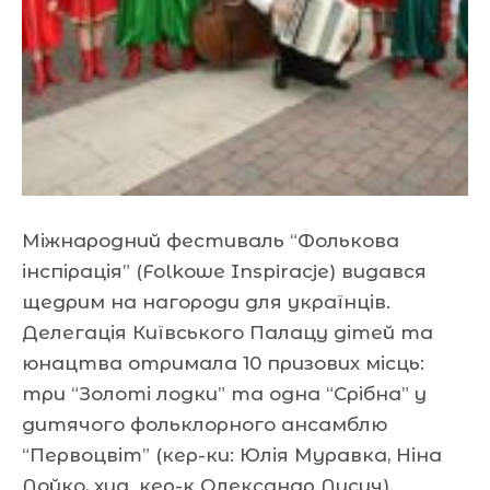
Міжнародний фестиваль “Фолькова
інспірація” (Folkowe Inspiracje) видався
щедрим на нагороди для українців.
Делегація Київського Палацу дітей та
юнацтва отримала 10 призових місць:
три “Золоті лодки” та одна “Срібна” у
дитячого фольклорного ансамблю
“Первоцвіт” (кер-ки: Юлія Муравка, Ніна
Лойко, худ. кер-к Олександр Лисич).