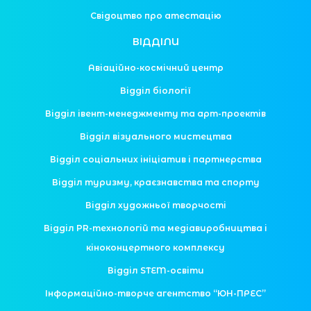
Свідоцтво про атестацію
ВІДДІЛИ
Авіаційно-космічний центр
Відділ біології
Відділ івент-менеджменту та арт-проектів
Відділ візуального мистецтва
Відділ соціальних ініціатив і партнерства
Відділ туризму, краєзнавства та спорту
Відділ художньої творчості
Відділ PR-технологій та медіавиробництва і
кіноконцертного комплексу
Відділ STEM-освіти
Інформаційно-творче агентство “ЮН-ПРЕС”