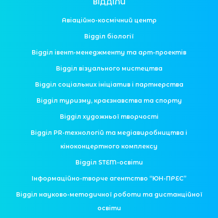
ВІДДІЛИ
Авіаційно-космічний центр
Відділ біології
Відділ івент-менеджменту та арт-проектів
Відділ візуального мистецтва
Відділ соціальних ініціатив і партнерства
Відділ туризму, краєзнавства та спорту
Відділ художньої творчості
Відділ PR-технологій та медіавиробництва і
кіноконцертного комплексу
Відділ STEM-освіти
Інформаційно-творче агентство “ЮН-ПРЕС”
Відділ науково-методичної роботи та дистанційної
освіти