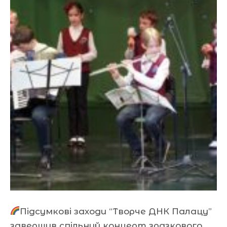
Підсумкові заходи “Творче ДНК Палацу”
завершив спільний концерт зразкового