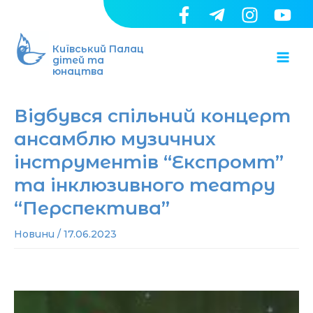
Перейти
до
Ma
вмісту
Київський Палац
дітей та
юнацтва
Me
Відбувся спільний концерт
ансамблю музичних
інструментів “Експромт”
та інклюзивного театру
“Перспектива”
Новини
/
17.06.2023