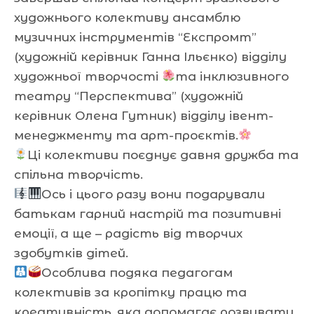
художнього колективу ансамблю
музичних інструментів “Експромт”
(художній керівник Ганна Ільєнко) відділу
художньої творчості
та інклюзивного
театру “Перспектива” (художній
керівник Олена Гутник) відділу івент-
менеджменту та арт-проєктів.
Ці колективи поєднує давня дружба та
спільна творчість.
Ось і цього разу вони подарували
батькам гарний настрій та позитивні
емоції, а ще – радість від творчих
здобутків дітей.
Особлива подяка педагогам
колективів за кропітку працю та
креативність, яка допомагає розвивати