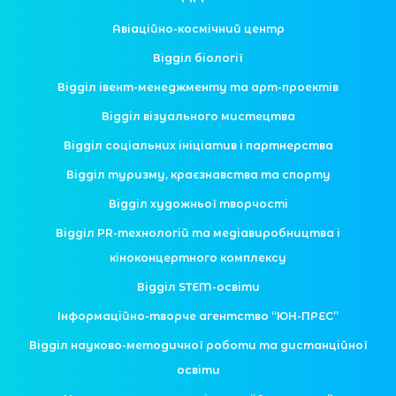
Авіаційно-космічний центр
Відділ біології
Відділ івент-менеджменту та арт-проектів
Відділ візуального мистецтва
Відділ соціальних ініціатив і партнерства
Відділ туризму, краєзнавства та спорту
Відділ художньої творчості
Відділ PR-технологій та медіавиробництва і
кіноконцертного комплексу
Відділ STEM-освіти
Інформаційно-творче агентство “ЮН-ПРЕС”
Відділ науково-методичної роботи та дистанційної
освіти