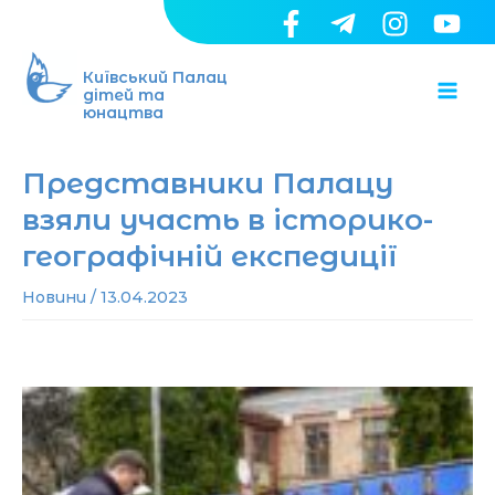
Перейти
до
Ma
вмісту
Київський Палац
дітей та
юнацтва
Me
Представники Палацу
взяли участь в історико-
географічній експедиції
Новини
/
13.04.2023