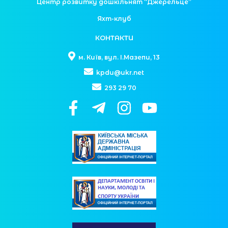
Центр розвитку дошкільнят “Джерельце”
Яхт-клуб
КОНТАКТИ
м. Київ, вул. І.Мазепи, 13
kpdu@ukr.net
293 29 70