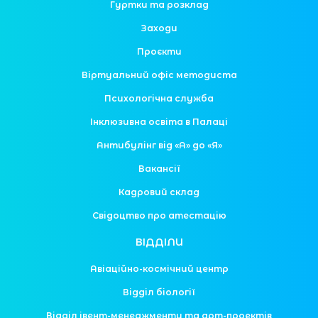
Гуртки та розклад
Заходи
Проєкти
Віртуальний офіс методиста
Психологічна служба
Інклюзивна освіта в Палаці
Антибулінг від «А» до «Я»
Вакансії
Кадровий склад
Свідоцтво про атестацію
ВІДДІЛИ
Авіаційно-космічний центр
Відділ біології
Відділ івент-менеджменту та арт-проектів