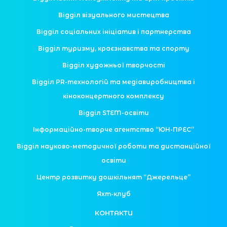
Відділ візуального мистецтва
Відділ соціальних ініціатив і партнерства
Відділ туризму, краєзнавства та спорту
Відділ художньої творчості
Відділ PR-технологій та медіавиробництва і
кіноконцертного комплексу
Відділ STEM-освіти
Інформаційно-творче агентство “ЮН-ПРЕС”
Відділ науково-методичної роботи та дистанційної
освіти
Центр розвитку дошкільнят “Джерельце”
Яхт-клуб
КОНТАКТИ