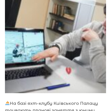
На базі яхт-клубу Київського Палацу
тривають планові заняття з юними