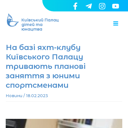
Перейти
до
Ma
вмісту
Київський Палац
дітей та
юнацтва
Me
На базі яхт-клубу
Київського Палацу
тривають планові
заняття з юними
спортсменами
Новини
/
18.02.2023