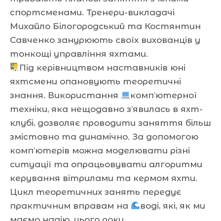
спортсменами. Тренери-викладачі
Михайло Білогородський та Костянтин
Савченко занурюють своїх вихованців у
тонкощі управління яхтами.
Під керівництвом наставників юні
яхтсмени опановують теоретичні
знання. Використання
комп’ютерної
техніки, яка нещодавно з’явилась в яхт-
клубі, дозволяє проводити заняття більш
змістовно та динамічно. За допомогою
комп’ютерів можна моделювати різні
ситуації та опрацьовувати алгоритми
керування вітрилами та кермом яхти.
Цикл теоретичних занять передує
практичним вправам на
воді, які, як ми
маємо надію, цього року