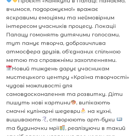
Проєкт «Канікули в Палаці: пізнаємо,
вчимося, подорожуємо!» вражає
яскравими емоціями та неймовірним
інтересом учасників процесу. Локації
Палацу гомонять дитячими голосами,
тут панує творча, доброзичлива
атмосфера друзів, об’єднаних спільною
метою та справжніми захопленнями.
Новий тиждень дарує учасникам
мистецького центру «Країна творчості»
чудові можливості для
самовдосконалення та розвитку. Діти
пишуть нові картини
, випікають
смачні кулінарні шедеври
на кухні,
вишивають
, створюють арт-буки
та будиночки мрії
, реалізуючи в такий