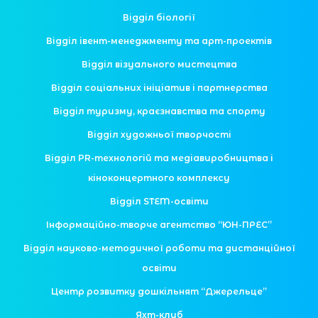
Відділ біології
Відділ івент-менеджменту та арт-проектів
Відділ візуального мистецтва
Відділ соціальних ініціатив і партнерства
Відділ туризму, краєзнавства та спорту
Відділ художньої творчості
Відділ PR-технологій та медіавиробництва і
кіноконцертного комплексу
Відділ STEM-освіти
Інформаційно-творче агентство “ЮН-ПРЕС”
Відділ науково-методичної роботи та дистанційної
освіти
Центр розвитку дошкільнят “Джерельце”
Яхт-клуб