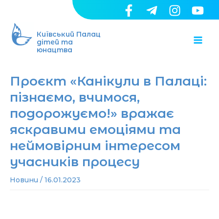
Перейти
до
Ma
вмісту
Київський Палац
дітей та
юнацтва
Me
Проєкт «Канікули в Палаці:
пізнаємо, вчимося,
подорожуємо!» вражає
яскравими емоціями та
неймовірним інтересом
учасників процесу
Новини
/
16.01.2023