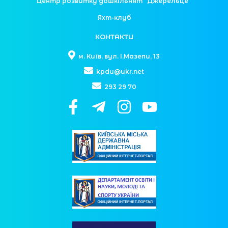
Центр розвитку дошкільнят “Джерельце”
Яхт-клуб
КОНТАКТИ
м. Київ, вул. І.Мазепи, 13
kpdu@ukr.net
293 29 70