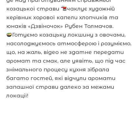
козацької страви
чаклує художній
керівник хорової капели хлопчиків та
юнаків «Дзвіночок» Рубен Толмачов.
Готуємо козацьку локшину з овочами,
насолоджуємось атмосферою і розуміємо,
що, на жаль, відео не здатне передати
аромат та смак, але уявіть, що під час
знімального процесу кухня зібрала
багато гостей, які відчули аромати
запашної страви далеко за межами
локації!