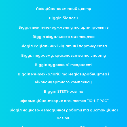
Авіаційно-космічний центр
Відділ біології
Відділ івент-менеджменту та арт-проектів
Відділ візуального мистецтва
Відділ соціальних ініціатив і партнерства
Відділ туризму, краєзнавства та спорту
Відділ художньої творчості
Відділ PR-технологій та медіавиробництва і
кіноконцертного комплексу
Відділ STEM-освіти
Інформаційно-творче агентство “ЮН-ПРЕС”
Відділ науково-методичної роботи та дистанційної
освіти