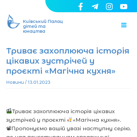
Перейти
до
Ma
вмісту
Київський Палац
дітей та
юнацтва
Me
Триває захоплююча історія
цікавих зустрічей у
проєкті «Магічна кухня»
Новини
/
13.01.2023
Триває захоплююча історія цікавих
зустрічей у проєкті
«Магічна кухня».
📽Пропонуємо вашій увазі наступну серію,
де над приготуванням справжньої