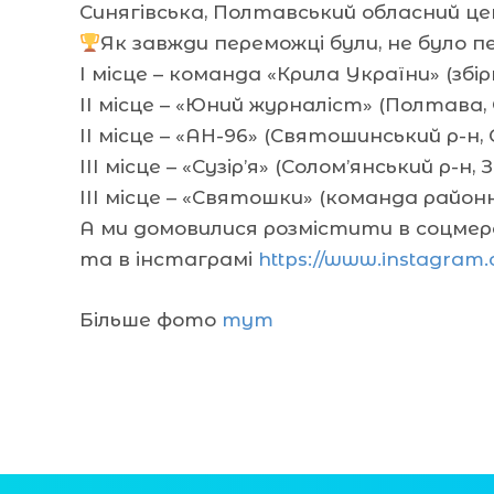
Синягівська, Полтавський обласний ц
Як завжди переможці були, не було п
І місце – команда «Крила України» (збі
ІІ місце – «Юний журналіст» (Полтава
ІІ місце – «АН-96» (Святошинський р-н, С
ІІІ місце – «Сузір’я» (Солом’янський р-н, 
ІІІ місце – «Святошки» (команда районн
А ми домовилися розмістити в соцмер
та в інстаграмі
https://www.instagram
Більше фото
тут