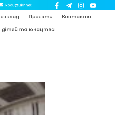
kpdu@ukr.net
Розклад
Проєкти
Контакти
цу дітей та юнацтва