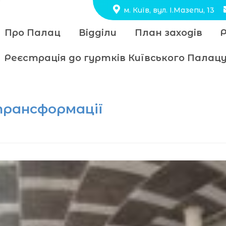
м. Київ, вул. І.Мазепи, 13
Про Палац
Відділи
План заходів
Реєстрація до гуртків Київського Пала
трансформації