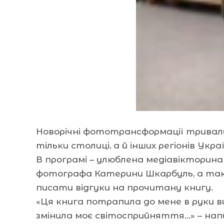
Новорічні фототрансформації тривали 
тільки столиці, а й інших регіонів У
В програмі – улюблена медіавікторин
фотографа Катерини Шкарбуль, а тако
писати відгуки на прочитану книгу.
«Ця книга потрапила до мене в руки в
змінила моє світосприйняття…» – напи