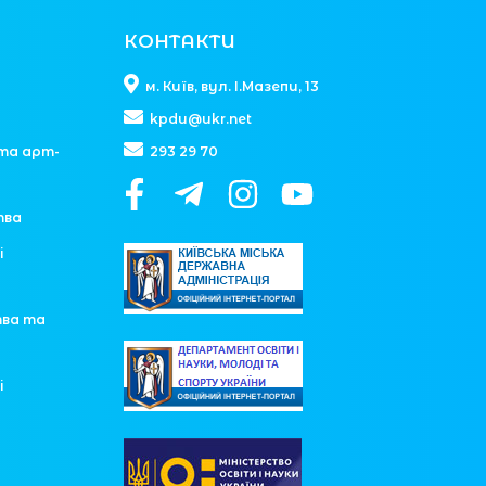
КОНТАКТИ
м. Київ, вул. І.Мазепи, 13
kpdu@ukr.net
та арт-
293 29 70
тва
і
тва та
і
у