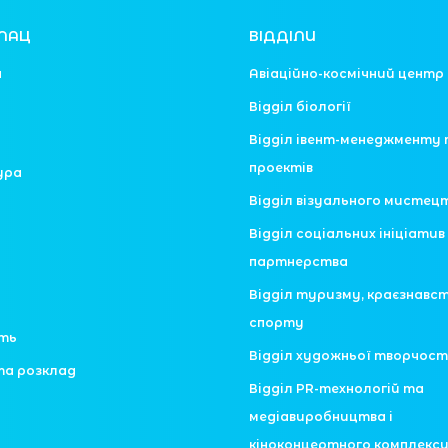
ЛАЦ
ВІДДІЛИ
я
Авіаційно-космічний центр
Відділ біології
Відділ івент-менеджменту 
проектів
ура
Відділ візуального мистец
Відділ соціальних ініціатив 
партнерства
Відділ туризму, краєзнавс
спорту
сть
Відділ художньої творчост
та розклад
Відділ PR-технологій та
медіавиробництва і
кіноконцертного комплекс