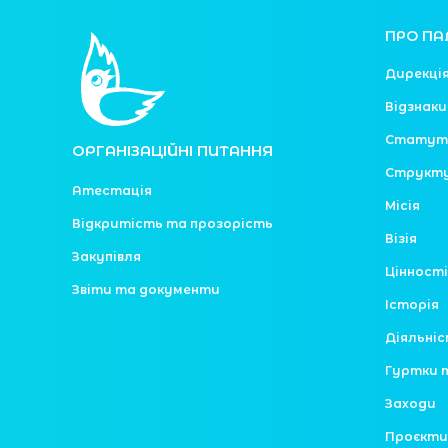
ПРО ПА
Дирекці
Відзнаки
Статут
ОРГАНІЗАЦІЙНІ ПИТАННЯ
Структ
Атестація
Місія
Відкритість та прозорість
Візія
Закупівля
Цінності
Звіти та документи
Історія
Діяльні
Гуртки 
Заходи
Проєкти