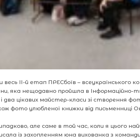
весь ІІ-й етап ПРЕСбоїв – всеукраїнського ко
країни, яка нещодавно пройшла в Інформаційно
а і два цікавих майстер-класи зі створення 
ж фото улюбленої книжки від письменниці О
ипадково, але саме в той час, коли я цього н
сала із захопленням юна вихованка з команди 