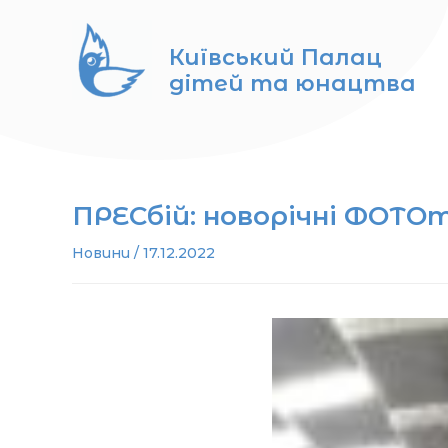
Перейти
до
Київський Палац
вмісту
дітей та юнацтва
ПРЕСбій: новорічні ФОТО
Новини
/
17.12.2022