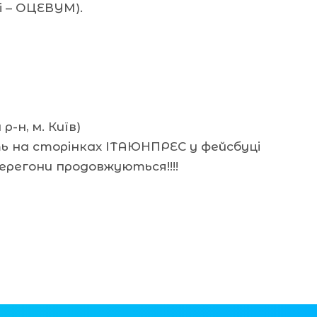
і – ОЦЕВУМ).
-н, м. Київ)
ь на сторінках ІТАЮНПРЕС у фейсбуці
ерегони продовжуються!!!!