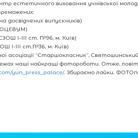
ентр естетичного виховання учнівської молод
ереможених:
рна досвідчених випускників)
, ОЦЕВУМ)
ЗОШ І-ІІІ ст. №96, м. Київ)
ЗОШ І-ІІІ ст.№36, м. Київ)
ої асоціації “Старшокласник”, Святошинський р
ежах наші найкращі фотороботи. Отже, ловіт
.com/yun_press_palace/
. Збираємо лайки. ФОТОп