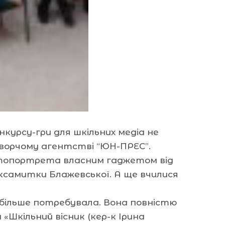
нкурсу-гри для шкільних медіа не
-творчому агентстві “ЮН-ПРЕС”.
фотопортрета власним гаджетом від
ксамитки Блажевської. А ще вчилися
айбільше потребувала. Вона повністю
«Шкільний вісник (кер-к Ірина