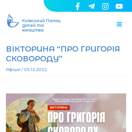
Перейти
до
Ma
вмісту
Київський Палац
дітей та
юнацтва
Me
ВІКТОРИНА “ПРО ГРИГОРІЯ
СКОВОРОДУ”
Афіша
/
03.12.2022