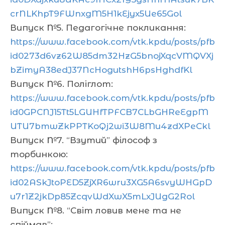
crNLKhpT9FWnxgM5H1kEjyx5Ue65Gol
Випуск №5. Педагогічне покликання:
https://www.facebook.com/vtk.kpdu/posts/pfb
id0273d6vz62W85dm32HzG5bnojXqcVMQVXj
bZimyA38edJ37NcHogutshH6psHghdfKl
Випуск №6. Поліглот:
https://www.facebook.com/vtk.kpdu/posts/pfb
id0GPCNJ15Tt5LGUHfTPFCB7CLbGHReEgpM
UTU7bmwZkPPTKoQj2wi3W8Mu4zdXPeCkl
Випуск №7. “Взутий” філософ з
торбинкою:
https://www.facebook.com/vtk.kpdu/posts/pfb
id02ASkJtoPED5ZjXR6wru3XG5A6svyWHGpD
u7r1Z2jkDp85ZcqvWdXwX5mLxJUgG2Rol
Випуск №8. “Світ ловив мене та не
спіймав”: