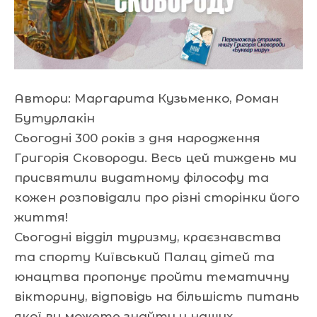
Автори: Маргарита Кузьменко, Роман
Бутурлакін
Сьогодні 300 років з дня народження
Григорія Сковороди. Весь цей тиждень ми
присвятили видатному філософу та
кожен розповідали про різні сторінки його
життя!
Сьогодні відділ туризму, краєзнавства
та спорту Київський Палац дітей та
юнацтва пропонує пройти тематичну
вікторину, відповідь на більшість питань
якої ви можете знайти у наших