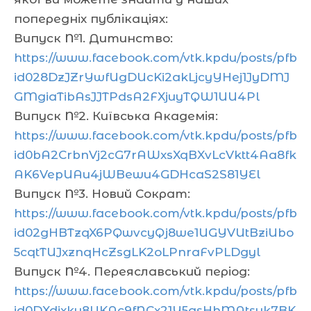
попередніх публікаціях:
Випуск №1. Дитинство:
https://www.facebook.com/vtk.kpdu/posts/pfb
id028DzJZrYwfUgDUcKi2akLjcyYHej1JyDMJ
GMgiaTibAsJJTPdsA2FXjuyTQW1UU4Pl
Випуск №2. Київська Академія:
https://www.facebook.com/vtk.kpdu/posts/pfb
id0bA2CrbnVj2cG7rAWxsXqBXvLcVktt4Aa8fk
AK6VepUAu4jWBewu4GDHcaS2S81YEl
Випуск №3. Новий Сократ:
https://www.facebook.com/vtk.kpdu/posts/pfb
id02gHBTzqX6PQwvcyQj8we1UGYVUtBziUbo
5cqtTUJxznqHcZsgLK2oLPnraFvPLDgyl
Випуск №4. Переяславський період:
https://www.facebook.com/vtk.kpdu/posts/pfb
id0DXdjxku8UKAc9fNCx21Y5gsHhMAtsuk7BK