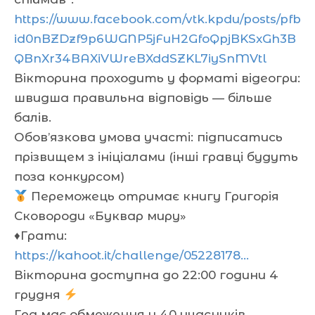
https://www.facebook.com/vtk.kpdu/posts/pfb
id0nBZDzf9p6WGNP5jFuH2GfoQpjBKSxGh3B
QBnXr34BAXiVWreBXddSZKL7iySnMVtl
Вікторина проходить у форматі відеогри:
швидша правильна відповідь — більше
балів.
Обов’язкова умова участі: підписатись
прізвищем з ініціалами (інші гравці будуть
поза конкурсом)
Переможець отримає книгу Григорія
Сковороди «Буквар миру»
♦️Грати:
https://kahoot.it/challenge/05228178…
Вікторина доступна до 22:00 години 4
грудня
Гра має обмеження у 40 учасників.