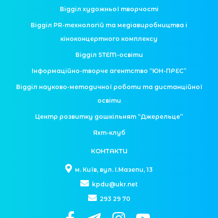
Відділ художньої творчості
Відділ PR-технологій та медіавиробництва і
кіноконцертного комплексу
Відділ STEM-освіти
Інформаційно-творче агентство “ЮН-ПРЕС”
Відділ науково-методичної роботи та дистанційної
освіти
Центр розвитку дошкільнят “Джерельце”
Яхт-клуб
КОНТАКТИ
м. Київ, вул. І.Мазепи, 13
kpdu@ukr.net
293 29 70