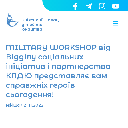
Перейти
до
Ma
вмісту
Київський Палац
дітей та
юнацтва
Me
MILITARY WORKSHOP від
Відділу соціальних
ініціатив і партнерства
КПДЮ представляє вам
справжніх героїв
сьогодення!
Афіша
/
21.11.2022