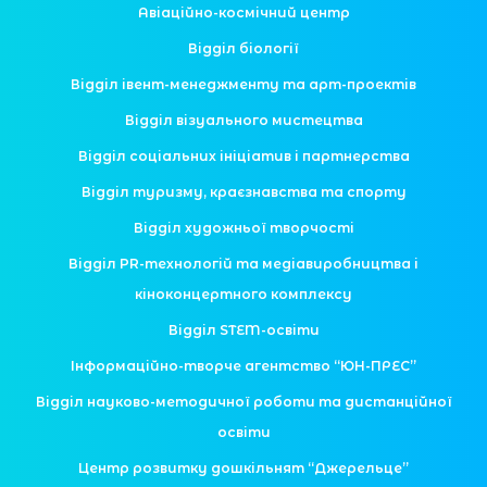
Авіаційно-космічний центр
Відділ біології
Відділ івент-менеджменту та арт-проектів
Відділ візуального мистецтва
Відділ соціальних ініціатив і партнерства
Відділ туризму, краєзнавства та спорту
Відділ художньої творчості
Відділ PR-технологій та медіавиробництва і
кіноконцертного комплексу
Відділ STEM-освіти
Інформаційно-творче агентство “ЮН-ПРЕС”
Відділ науково-методичної роботи та дистанційної
освіти
Центр розвитку дошкільнят “Джерельце”