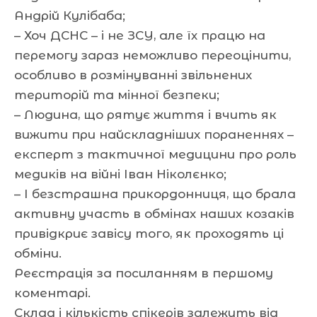
Андрій Кулібаба;
– Хоч ДСНС – і не ЗСУ, але їх працю на
перемогу зараз неможливо переоцінити,
особливо в розмінуванні звільнених
територій та мінної безпеки;
– Людина, що рятує життя і вчить як
вижити при найскладніших пораненнях –
експерт з тактичної медицини про роль
медиків на війні Іван Ніколєнко;
– І безстрашна прикордонниця, що брала
активну участь в обмінах наших козаків
привідкриє завісу того, як проходять ці
обміни.
Реєстрація за посиланням в першому
коментарі.
Склад і кількість спікерів залежить від