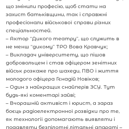
що змінили професію, щоб стати на
захист батьківщини, так і справжні
професіонали військової справи різних
спеціальностей.
– Актор “Дикого театру”, що служить в
не менш “дикому” ТРО Вова Кравчук;
– Викладач університету, що пішов
добровольцем і став офіцером зенітних
військ розкаже про шахеди, ПВО і життя
молодого офіцера Гєнадій Новіков;
– Один з найкращих снайперів ЗСУ. Тут
будь-які коментарі зайві;
– Вчорашній активіст і юрист, а зараз
боєць радіоелектронної розвідки про те,
як технології допомагають виявляти і
подавляти безпілотні літальні апараті –