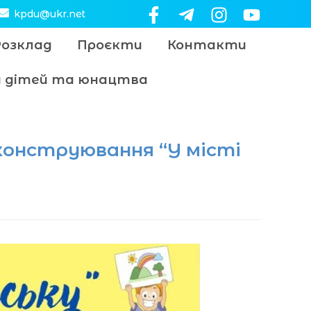
kpdu@ukr.net
Розклад
Проєкти
Контакти
цу дітей та юнацтва
конструювання “У місті