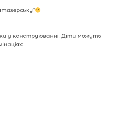
нтазерську”
мки у конструюванні. Діти можуть
інаціях: