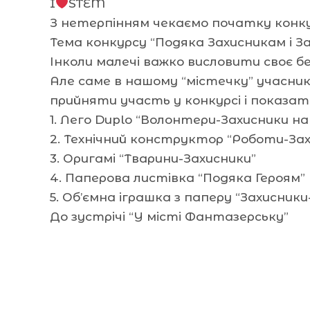
I
STEM
З нетерпінням чекаємо початку конку
Тема конкурсу “Подяка Захисникам і З
Інколи малечі важко висловити своє 
Але саме в нашому “містечку” учасни
прийняти участь у конкурсі і показа
1. Лего Duplo “Волонтери-Захисники на 
2. Технічний конструктор “Роботи-За
3. Оригамі “Тварини-Захисники”
4. Паперова листівка “Подяка Героям”
5. Об’ємна іграшка з паперу “Захисник
До зустрічі “У місті Фантазерську”