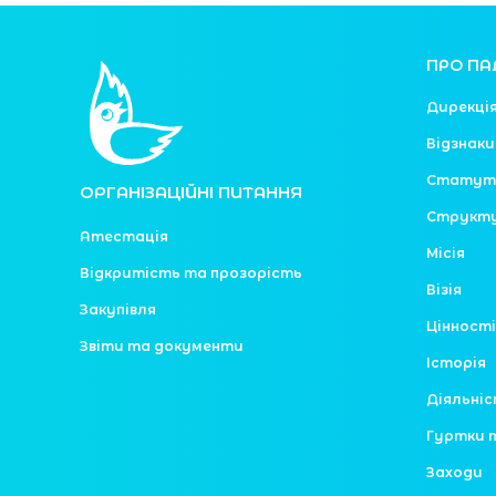
ПРО ПА
Дирекці
Відзнаки
Статут
ОРГАНІЗАЦІЙНІ ПИТАННЯ
Структ
Атестація
Місія
Відкритість та прозорість
Візія
Закупівля
Цінності
Звіти та документи
Історія
Діяльні
Гуртки 
Заходи