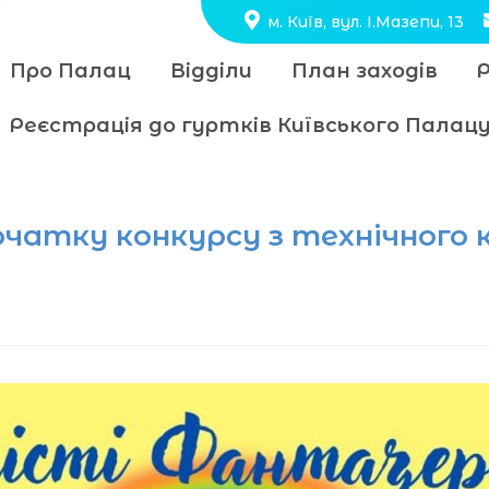
м. Київ, вул. І.Мазепи, 13
Про Палац
Відділи
План заходів
Реєстрація до гуртків Київського Пала
очатку конкурсу з технічного 