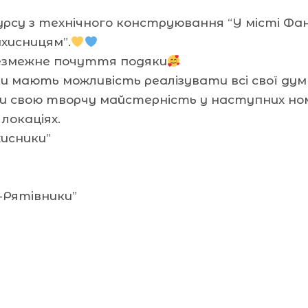
рсу з технічного конструювання “У місті Фа
ахисницям”.
безмежне почуття подяки
ки мають можливість реалізувати всі свої ду
ти свою творчу майстерність у наступних ном
локаціях.
хисники”
и-Рятівники”