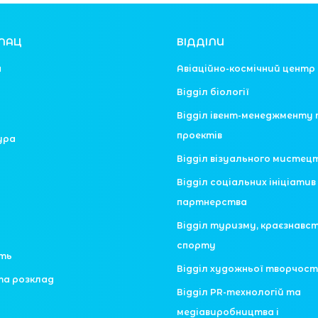
ЛАЦ
ВІДДІЛИ
я
Авіаційно-космічний центр
Відділ біології
Відділ івент-менеджменту 
проектів
ура
Відділ візуального мистец
Відділ соціальних ініціатив 
партнерства
Відділ туризму, краєзнавс
спорту
сть
Відділ художньої творчост
та розклад
Відділ PR-технологій та
медіавиробництва і