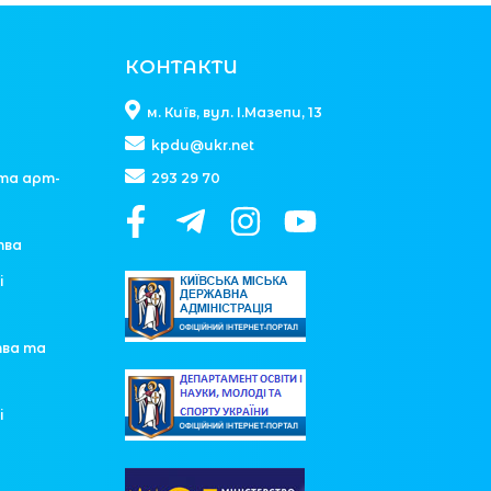
КОНТАКТИ
м. Київ, вул. І.Мазепи, 13
kpdu@ukr.net
та арт-
293 29 70
тва
і
тва та
і