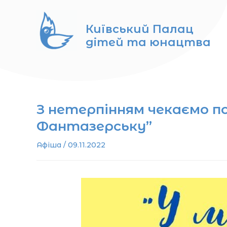
Перейти
до
Київський Палац
вмісту
дітей та юнацтва
З нетерпінням чекаємо п
Фантазерську”
Афіша
/
09.11.2022