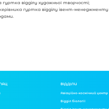
ка гуртка відділу художньої творчості;
керівника гуртка відділу івент-менеджменту
одами.
ЛАЦ
ВІДДІЛИ
я
Авіаційно-космічний центр
Відділ біології