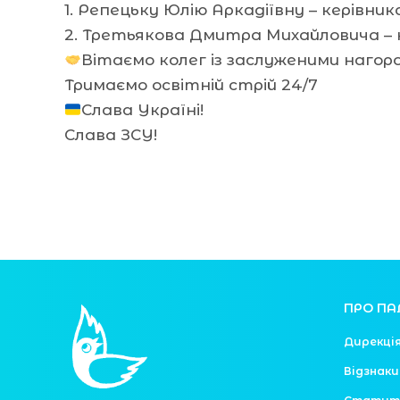
1. Репецьку Юлію Аркадіївну – керівни
2. Третьякова Дмитра Михайловича – 
Вітаємо колег із заслуженими нагор
Тримаємо освітній стрій 24/7
Слава Україні!
Слава ЗСУ!
ПРО ПА
Дирекці
Відзнаки