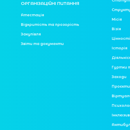
Статут
ОРГАНІЗАЦІЙНІ ПИТАННЯ
Структ
Атестація
Місія
Відкритість та прозорість
Візія
Закупівля
Цінності
Звіти та документи
Історія
Діяльні
Гуртки 
Заходи
Проєкти
Віртуал
Психоло
Інклюзив
Антибулі