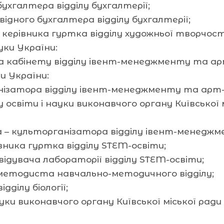
бухгалтера відділу бухгалтерії;
відного бухгалтера відділу бухгалтерії;
 керівника гуртка відділу художньої творчост
ки України:
ча кабінету відділу івент-менеджменту та ар
и України:
анізатора відділу івент-менеджменту та арт-
іти і науки виконавчого органу Київської міс
 – культорганізатора відділу івент-менедж
вника гуртка відділу STEM-освіти;
відувача лабораторії відділу STEM-освіти;
 методиста навчально-методичного відділу;
дділу біології;
 виконавчого органу Київської міської ради (