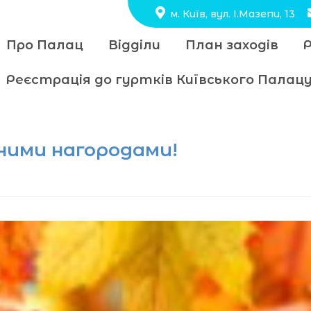
м. Київ, вул. І.Мазепи, 13
Про Палац
Відділи
План заходів
Реєстрація до гуртків Київського Пала
еними нагородами!