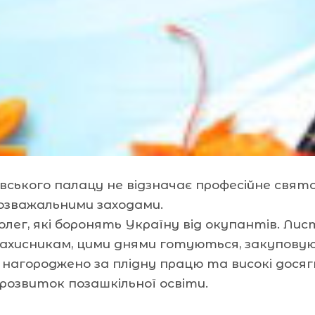
вського палацу не відзначає професійне свято
зважальними заходами.
лег, які боронять Україну від окупантів. Лис
і захисникам, цими днями готуються, закупо
х нагороджено за плідну працю та високі дося
 розвиток позашкільної освіти.