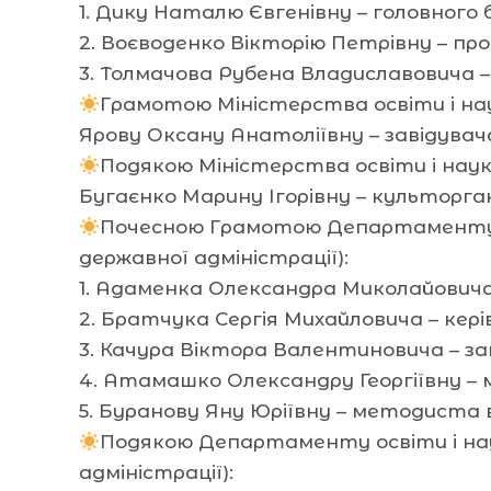
1. Дику Наталю Євгенівну – головного 
2. Воєводенко Вікторію Петрівну – про
3. Толмачова Рубена Владиславовича –
Грамотою Міністерства освіти і нау
Ярову Оксану Анатоліївну – завідува
Подякою Міністерства освіти і наук
Бугаєнко Марину Ігорівну – культорг
Почесною Грамотою Департаменту осв
державної адміністрації):
1. Адаменка Олександра Миколайовича
2. Братчука Сергія Михайловича – кері
3. Качура Віктора Валентиновича – за
4. Атамашко Олександру Георгіївну –
5. Буранову Яну Юріївну – методиста ві
Подякою Департаменту освіти і науки
адміністрації):