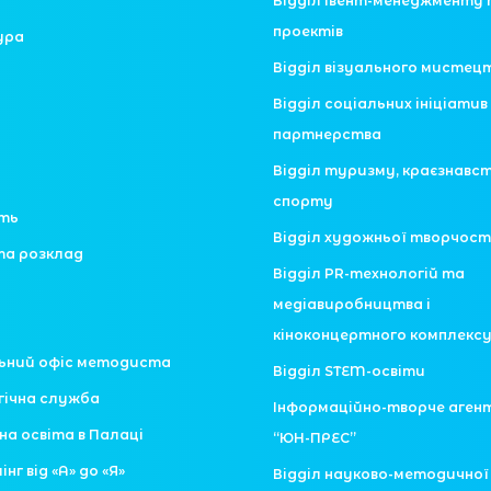
Відділ івент-менеджменту 
проектів
ура
Відділ візуального мистец
Відділ соціальних ініціатив 
партнерства
Відділ туризму, краєзнавс
спорту
сть
Відділ художньої творчост
та розклад
Відділ PR-технологій та
медіавиробництва і
кіноконцертного комплекс
ьний офіс методиста
Відділ STEM-освіти
гічна служба
Інформаційно-творче аген
на освіта в Палаці
“ЮН-ПРЕС”
нг від «А» до «Я»
Відділ науково-методично