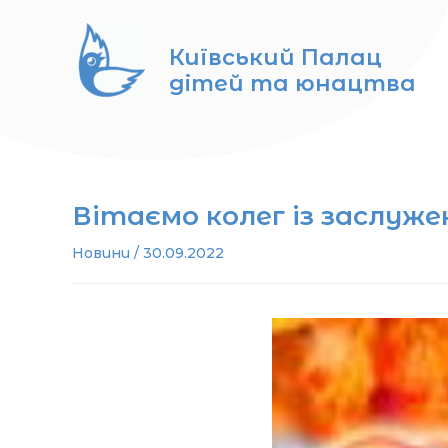
Перейти
до
Київський Палац
вмісту
дітей та юнацтва
Вітаємо колег із заслуж
Новини
/
30.09.2022