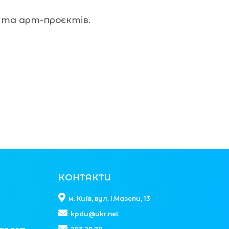
 та арт-проєктів.
КОНТАКТИ
м. Київ, вул. І.Мазепи, 13
kpdu@ukr.net