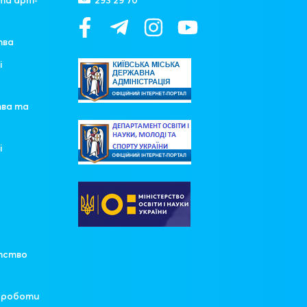
та арт-
293 29 70
тва
і
тва та
і
у
тство
ї роботи