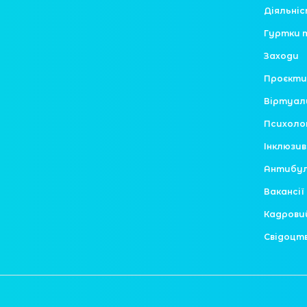
Діяльні
Гуртки 
Заходи
Проєкти
Віртуал
Психоло
Інклюзив
Антибулі
Вакансії
Кадрови
Свідоцт