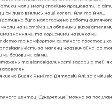
батьки мали змогу спокійно працювати, а діти
ву сміливо взялись наші колеги Аля та Аня…
еративно було налагоджено роботу дитячого
 мчали на зустріч з улюбленими вихователями
вими знаннями та корисними навичками.
егкістю та комфортом дитячого простору хо
ідповідальність за малечу надзвичайна, до то
ими бойовими діями.
тажень та відповідальності заради дітей, я
задоволені.
дякуємо Буряк Анні та Дятловій Алі, за сміли
итячого центру “Джерельце” можна за посила