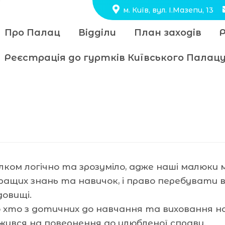
м. Київ, вул. І.Мазепи, 13
Про Палац
Відділи
План заходів
Реєстрація до гуртків Київського Пала
ілком логічно та зрозуміло, адже наші малюк
ращих знань та навичок, і право перебувати
довищі.
 хто з дотичних до навчання та виховання н
жився на повернення до улюбленої справи.