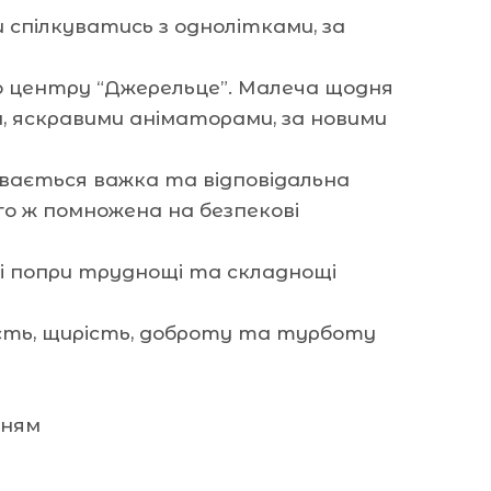
 спілкуватись з однолітками, за
 центру “Джерельце”. Малеча щодня
, яскравими аніматорами, за новими
вається важка та відповідальна
го ж помножена на безпекові
кі попри труднощі та складнощі
вість, щирість, доброту та турботу
нням