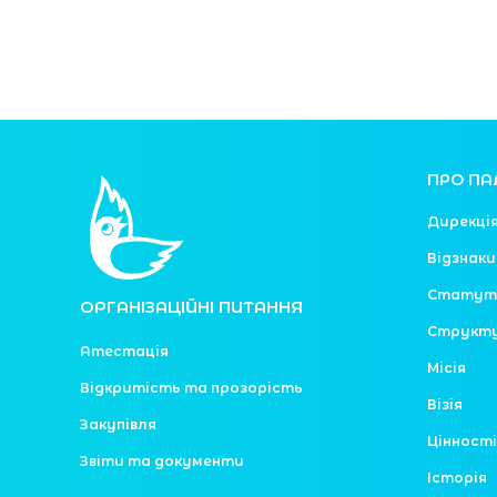
ПРО ПА
Дирекці
Відзнаки
Статут
ОРГАНІЗАЦІЙНІ ПИТАННЯ
Структ
Атестація
Місія
Відкритість та прозорість
Візія
Закупівля
Цінності
Звіти та документи
Історія