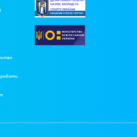
і
у
тство
ї роботи
ят