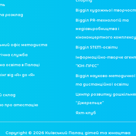
спорту
сть
Відділ художньої творчост
та розклад
Відділ PR-технологій та
медіавиробництва і
кіноконцертного комплекс
ьний офіс методиста
Відділ STEM-освіти
гічна служба
Інформаційно-творче аген
на освіта в Палаці
“ЮН-ПРЕС”
нг від «А» до «Я»
Відділ науково-методично
та дистанційної освіти
Центр розвитку дошкільн
й склад
“Джерельце”
во про атестацію
Яхт-клуб
Copyright © 2026 Київський Палац дітей та юнацтва