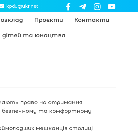
kpdu@ukr.net
Розклад
Проєкти
Контакти
цу дітей та юнацтва
и мають право на отримання
 в безпечному та комфортному
аймолодших мешканців столиці