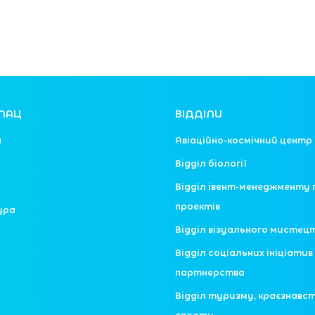
ЛАЦ
ВІДДІЛИ
я
Авіаційно-космічний центр
Відділ біології
Відділ івент-менеджменту 
проектів
ура
Відділ візуального мистец
Відділ соціальних ініціатив 
партнерства
Відділ туризму, краєзнавс