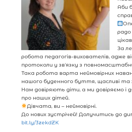
Аби 
спра
Оп
радо
ціка
За л
робота педагогів-вихователів, адже в
протоколи у зв’язку з повномасштабн
Така робота варта неймовірних наван
нашого буденного буття, щасливі та 
Нам довіряють діти, а ми довіряємо і 
про наших дітей.
Дівчата, ви – неймовірні.
До нових зустрічей! Долучитись до д
bit.ly/3zekdZK