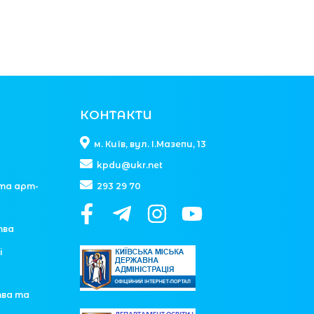
КОНТАКТИ
м. Київ, вул. І.Мазепи, 13
kpdu@ukr.net
та арт-
293 29 70
тва
і
тва та