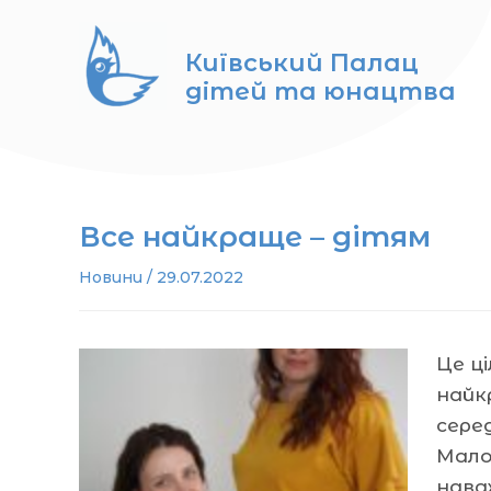
Перейти
до
Київський Палац
вмісту
дітей та юнацтва
Все найкраще – дітям
Новини
/
29.07.2022
Це ц
найк
сере
Мало
нава