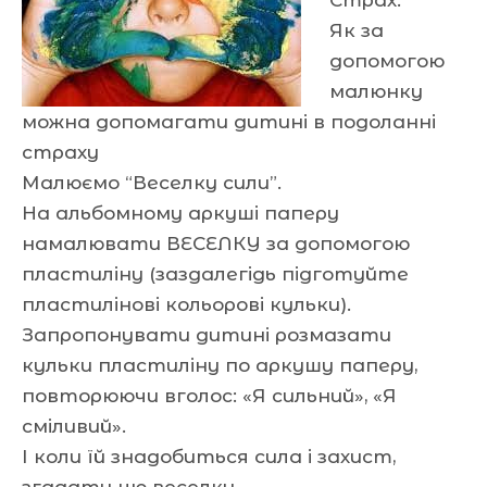
Як за
допомогою
малюнку
можна допомагати дитині в подоланні
страху
Малюємо “Веселку сили”.
На альбомному аркуші паперу
намалювати ВЕСЕЛКУ за допомогою
пластиліну (заздалегідь підготуйте
пластилінові кольорові кульки).
Запропонувати дитині розмазати
кульки пластиліну по аркушу паперу,
повторюючи вголос: «Я сильний», «Я
сміливий».
І коли їй знадобиться сила і захист,
згадати цю веселку.