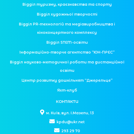
Відділ туризму, краєзнавства та спорту
Відділ художньої творчості
Відділ PR-технологій та медіавиробництва і
кіноконцертного комплексу
Відділ STEM-освіти
Інформаційно-творче агентство “ЮН-ПРЕС”
Відділ науково-методичної роботи та дистанційної
освіти
Центр розвитку дошкільнят “Джерельце”
Яхт-клуб
КОНТАКТИ
м. Київ, вул. І.Мазепи, 13
kpdu@ukr.net
293 29 70