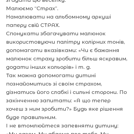
Малюємо “Страх”.
Намалювати на альбомному аркуші
паперу свій СТРАХ.
Спонукати збагачувати малюнок
використовуючи палітру колірних тонів,
допомагати вказівками: «Чи є бажання
малюнок страху зробити більш яскравим,
додати інших кольорів» і т. д.
Так можна допомогати дитині
познайомитись зі своїм страхом,
дізнатись його слабкі і сильні сторони. По
закінченню запитати: «А що тепер
хочеш з ним зробити?» Будь яке рішення
буде правильним.
І не втомлюйтеся запевняти дитину:
«Ми разом. Ми дбаємо про тебе. Ми