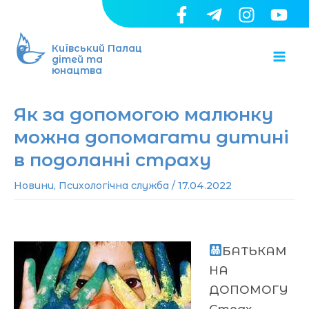
Перейти
до
Ma
вмісту
Київський Палац
дітей та
юнацтва
Me
Як за допомогою малюнку
можна допомагати дитині
в подоланні страху
Новини
,
Психологічна служба
/
17.04.2022
БАТЬКАМ
НА
ДОПОМОГУ
Страх.