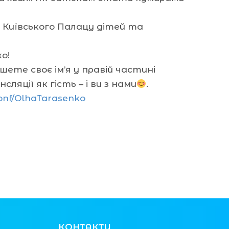
м Київського Палацу дітей та
о!
ете своє ім’я у правій частині
ляції як гість – і ви з нами
.
conf/OlhaTarasenko
КОНТАКТИ