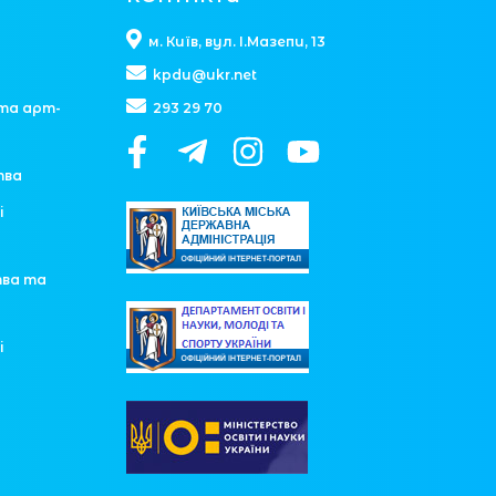
м. Київ, вул. І.Мазепи, 13
kpdu@ukr.net
та арт-
293 29 70
тва
і
тва та
і
у