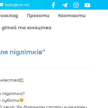
kpdu@ukr.net
Розклад
Проєкти
Контакти
цу дітей та юнацтва
ля підлітків”
ківства
 підлітка?
ї суботи
дній хвилі. Як батькам стати кумирами