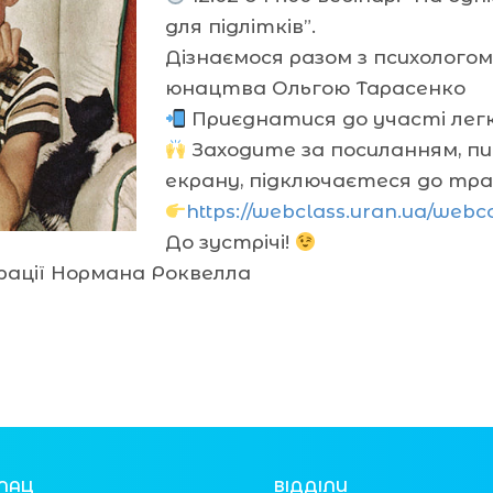
для підлітків”.
Дізнаємося разом з психолого
юнацтва Ольгою Тарасенко
Приєднатися до участі легк
Заходите за посиланням, пиш
екрану, підключаєтеся до транс
https://webclass.uran.ua/web
До зустрічі!
ації Нормана Роквелла
ЛАЦ
ВІДДІЛИ