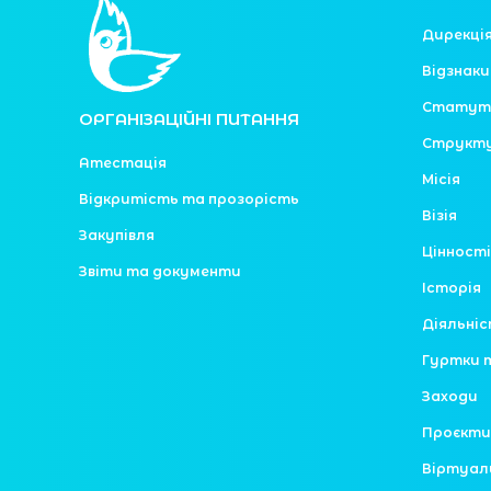
Дирекці
Відзнаки
Статут
ОРГАНІЗАЦІЙНІ ПИТАННЯ
Структ
Атестація
Місія
Відкритість та прозорість
Візія
Закупівля
Цінності
Звіти та документи
Історія
Діяльні
Гуртки 
Заходи
Проєкти
Віртуал