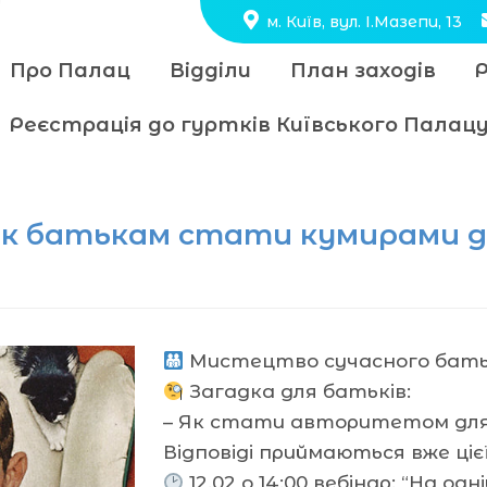
м. Київ, вул. І.Мазепи, 13
Про Палац
Відділи
План заходів
Реєстрація до гуртків Київського Пала
. Як батькам стати кумирами д
Мистецтво сучасного бать
Загадка для батьків:
– Як стати авторитетом для
Відповіді приймаються вже ціє
12.02 о 14:00 вебінар: “На о