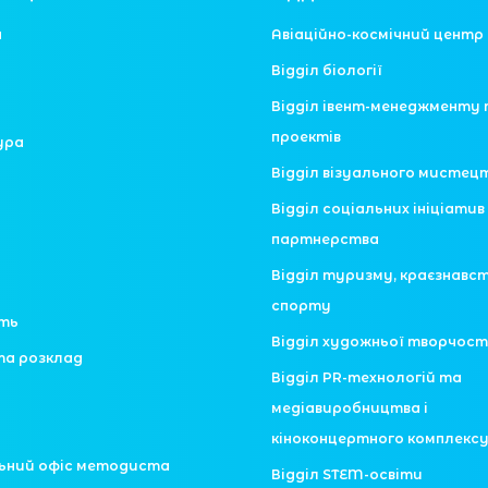
я
Авіаційно-космічний центр
Відділ біології
Відділ івент-менеджменту 
проектів
ура
Відділ візуального мистец
Відділ соціальних ініціатив 
партнерства
Відділ туризму, краєзнавс
спорту
сть
Відділ художньої творчост
та розклад
Відділ PR-технологій та
медіавиробництва і
кіноконцертного комплекс
ьний офіс методиста
Відділ STEM-освіти